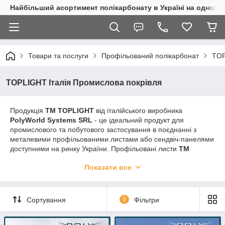
Найбільший асортимент полікарбонату в Україні на одному 
Товари та послуги
Профільований полікарбонат
TOP
TOPLIGHT Італія Промислова покрівля
Продукція
ТМ TOPLIGHT
від італійського виробника
PolyWorld Systems SRL
- це ідеальний продукт для
промислового та побутового застосування в поєднанні з
металевими профільованими листами або сендвіч-панелями
доступними на ринку України. Профільовані листи
ТМ
TOPLIGHT
підходить як для настінного, так і для
Показати все
покрівельного застосування.
Сортування
0
Фільтри