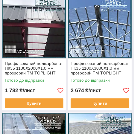
Профільований полікарбонат
Профільований полікарбонат
ПК35 1100Х2000Х1.0 мм
ПК35 1100Х3000Х1.0 мм
прозрорий ТМ TOPLIGHT
прозрорий ТМ TOPLIGHT
Klockner T207/35 Італія
Klockner T207/35 Італія
Готово до відправки
Готово до відправки
1 782
2 674
₴/лист
₴/лист
Купити
Купити