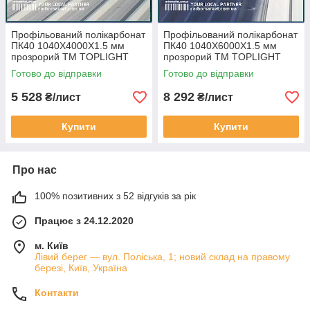
Профільований полікарбонат
Профільований полікарбонат
ПК40 1040Х4000Х1.5 мм
ПК40 1040Х6000Х1.5 мм
прозрорий ТМ TOPLIGHT
прозрорий ТМ TOPLIGHT
izopan T250/40 Італія
izopan T250/40 Італія
Готово до відправки
Готово до відправки
5 528
8 292
₴/лист
₴/лист
Купити
Купити
Про нас
100% позитивних з 52 відгуків за рік
Працює з 24.12.2020
м. Київ
Лівий берег — вул. Поліська, 1; новий склад на правому
березі, Київ, Україна
Контакти