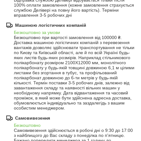
Відправка службою Делівері відбувається тільки після 
100% оплати замовлення (кожне замовлення страхується 
службою Делівері на повну його вартість). Терміни 
вправлення 3-5 робочих дні
Машиною логістичних компаній
Безкоштовно за умови
Безкоштовно при вартості замовлення від 100000 ₴.
Доставка машиною логістичних компаній з перевезення 
вантажів дозволяє здійснювати транспортування не тільки 
по Києву та Київській області, але й по всій Україні будь-
яких листів будь-яких розмірів. Наприклад стільникового 
полікарбонату розміром 2100Х12000 мм, монолітного 
полікарбонату у будь-якій товщині довжиною 6,1 м цілими 
листами без згортання в тубус, та профільований 
полікарбонат довжиною до 6-ти метрів у будь-якій 
кількості. Термін поставки 3-5 робочих днів, залежно від 
завантаження складу та наявності вільних машин у 
необхідному напрямку. Дата відвантаження та часовий 
проміжок, в який може бути здійснена адресна доставка, 
обумовлюється індивідуально та заздалегідь з вашим 
особистим менеджером.
Самовивезення
Безкоштовно
Самовивезення здійснюється в робочі дні о 9:30 до 17:00 
з найблищого до Вас складу з понеділка по п'ятницю. 
Бажано попередити менеджера за 1 годину до 