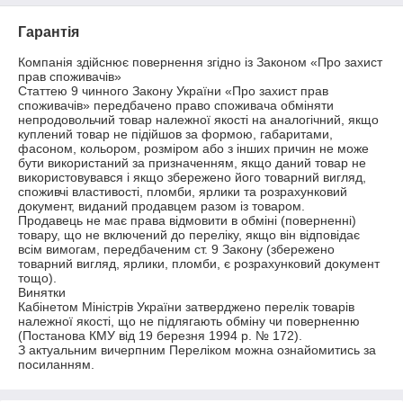
Гарантія
Компанія здійснює повернення згідно із Законом «Про захист 
прав споживачів»

Статтею 9 чинного Закону України «Про захист прав 
споживачів» передбачено право споживача обміняти 
непродовольчий товар належної якості на аналогічний, якщо 
куплений товар не підійшов за формою, габаритами, 
фасоном, кольором, розміром або з інших причин не може 
бути використаний за призначенням, якщо даний товар не 
використовувався і якщо збережено його товарний вигляд, 
споживчі властивості, пломби, ярлики та розрахунковий 
документ, виданий продавцем разом із товаром.

Продавець не має права відмовити в обміні (поверненні) 
товару, що не включений до переліку, якщо він відповідає 
всім вимогам, передбаченим ст. 9 Закону (збережено 
товарний вигляд, ярлики, пломби, є розрахунковий документ 
тощо).

Винятки

Кабінетом Міністрів України затверджено перелік товарів 
належної якості, що не підлягають обміну чи поверненню 
(Постанова КМУ від 19 березня 1994 р. № 172).

З актуальним вичерпним Переліком можна ознайомитись за 
посиланням.