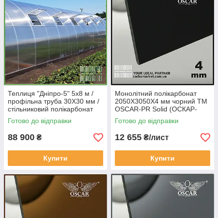
Теплиця "Дніпро-5" 5х8 м /
Монолітний полікарбонат
профільна труба 30Х30 мм /
2050Х3050Х4 мм чорний TM
стільниковий полікарбонат
OSCAR-PR Solid (ОСКАР-
PREMIUM 6 мм
Преміум) Сербія
Готово до відправки
Готово до відправки
88 900
12 655
₴
₴/лист
Купити
Купити