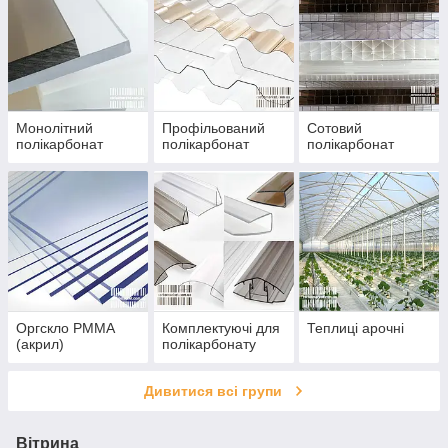
Монолітний
Профільований
Сотовий
полікарбонат
полікарбонат
полікарбонат
Оргскло PMMA
Комплектуючі для
Теплиці арочні
(акрил)
полікарбонату
Дивитися всі групи
Вітрина