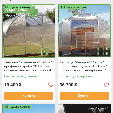
ХІТ цього сезону
ХІТ цього сезону
Теплиця "Україночка" 3х4 м /
Теплиця "Дніпро-4" 4х6 м /
профільна труба 20Х20 мм /
профільна труба 20Х40 мм /
стільниковий полікарбонат 4
стільниковий полікарбонат 4
мм PREMIUM
мм PREMIUM
Готово до відправки
Готово до відправки
19 400
36 300
₴
₴
Купити
Купити
ХІТ цього сезону