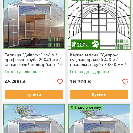
Теплиця "Дніпро-4" 4х4 м /
Каркас теплиці "Дніпро-4"
профільна труба 20Х40 мм /
суцільноарочний 4х6 м /
стільниковий полікарбонат 10
профільна труба 20Х40 мм /
мм PREMIUM
під стільниковий
Готово до відправки
Готово до відправки
полікарбонат
45 400
16 300
₴
₴
Купити
Купити
ХІТ цього сезону