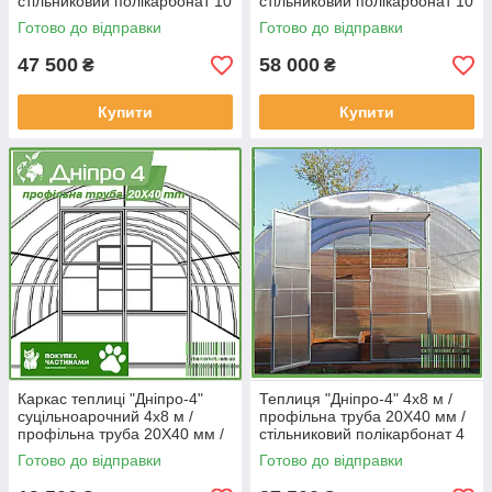
стільниковий полікарбонат 10
стільниковий полікарбонат 10
мм Standard
мм PREMIUM
Готово до відправки
Готово до відправки
47 500
58 000
₴
₴
Купити
Купити
Каркас теплиці "Дніпро-4"
Теплиця "Дніпро-4" 4х8 м /
суцільноарочний 4х8 м /
профільна труба 20Х40 мм /
профільна труба 20Х40 мм /
стільниковий полікарбонат 4
під стільниковий
мм Standard
Готово до відправки
Готово до відправки
полікарбонат