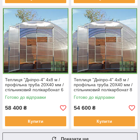
Теплиця "Дніпро-4" 4х8 м /
Теплиця "Дніпро-4" 4х8 м /
профільна труба 20Х40 мм /
профільна труба 20Х40 мм /
стільниковий полікарбонат 6
стільниковий полікарбонат 8
мм PREMIUM
мм Standard
Готово до відправки
Готово до відправки
58 400
54 600
₴
₴
Купити
Купити
Показати ще