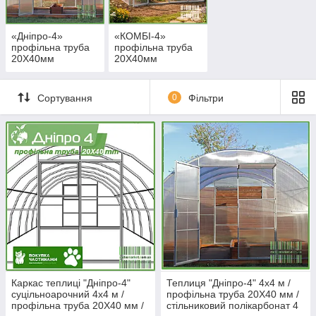
«Дніпро-4»
«КОМБІ-4»
профільна труба
профільна труба
20Х40мм
20Х40мм
Сортування
0
Фільтри
Каркас теплиці "Дніпро-4"
Теплиця "Дніпро-4" 4х4 м /
суцільноарочний 4х4 м /
профільна труба 20Х40 мм /
профільна труба 20Х40 мм /
стільниковий полікарбонат 4