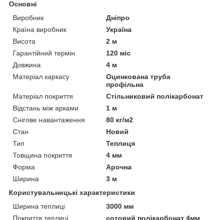
Основні
Виробник
Дніпро
Країна виробник
Україна
Висота
2 м
Гарантійний термін
120 міс
Довжина
4 м
Матеріал каркасу
Оцинкована труба
профільна
Матеріал покриття
Стільниковий полікарбонат
Відстань між арками
1 м
Снігове навантаження
80 кг/м2
Стан
Новий
Тип
Теплиця
Товщина покриття
4 мм
Форма
Арочна
Ширина
3 м
Користувальницькі характеристики
Ширина теплиці
3000 мм
Покриття теплиці
сотовий полікарбонат 4мм