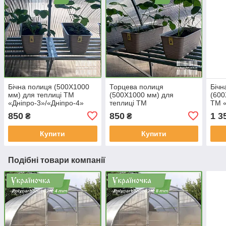
Бічна полиця (500Х1000
Торцева полиця
Бічн
мм) для теплиці ТМ
(500Х1000 мм) для
(600
«Дніпро-3»/«Дніпро-4»
теплиці ТМ
ТМ «
«Дніпро-3»/«Дніпро-4»
850
850
1 3
₴
₴
Купити
Купити
Подібні товари компанії