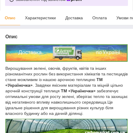
Опис
Характеристики
Доставка
Оплата
Умови п
Опис
Вирощування зелені, овочів, фруктів, квітів та інших
різноманітних рослин без використання хімікатів та пестицидів
стане можливим із нашою арочною теплицею
ТМ
«Україночка»
. Завдяки якісним матеріалам та міцній цільно
арочній конструкції теплиця
ТМ «Україночка»
забезпечує
оптимальні умови для росту зелені, зберігає тепло та захищає
від негативного впливу навколишнього середовища.Це
ідеальне рішення для вирощування різних культур біля
власного будинку або на дачній ділянці.