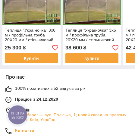
Теплиця "Україночка" 3х6
Теплиця "Україночка" 3х6
Тепл
м / профільна труба
м / профільна труба
м / 
20Х20 мм / стільниковий
20Х20 мм / стільниковий
20Х2
полікарбонат 4 мм
полікарбонат 8 мм
полі
25 300
38 600
42 
₴
₴
PREMIUM
PREMIUM
PRE
Купити
Купити
Про нас
100% позитивних з 52 відгуків за рік
Працює з 24.12.2020
м. Київ
Лівий берег — вул. Поліська, 1; новий склад на правому
КНОПКА
ЗВ'ЯЗКУ
березі, Київ, Україна
Контакти