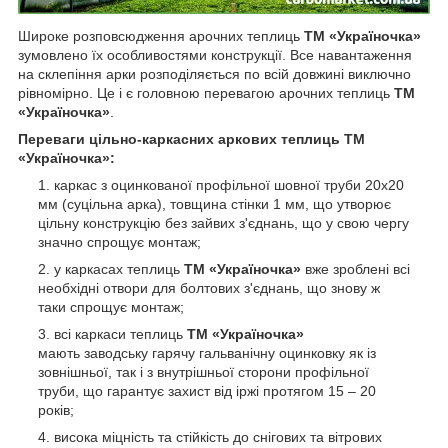
Широке розповсюдження арочних теплиць
ТМ «Україночка»
зумовлено їх особливостями конструкції. Все навантаження
на склепіння арки розподіляється по всій довжині виключно
рівномірно. Це і є головною перевагою арочних теплиць
ТМ
«Україночка»
.
Переваги цільно-каркасних аркових теплиць ТМ
«Україночка»:
каркас з оцинкованої профільної шовної труби 20х20
мм (суцільна арка), товщина стінки 1 мм, що утворює
цільну конструкцію без зайвих з'єднань, що у свою чергу
значно спрощує монтаж;
у каркасах теплиць
ТМ «Україночка»
вже зроблені всі
необхідні отвори для болтових з'єднань, що знову ж
таки спрощує монтаж;
всі каркаси теплиць
ТМ «Україночка»
мають заводську гарячу гальванічну оцинковку як із
зовнішньої, так і з внутрішньої сторони профільної
труби, що гарантує захист від іржі протягом 15 – 20
років;
висока міцність та стійкість до снігових та вітрових