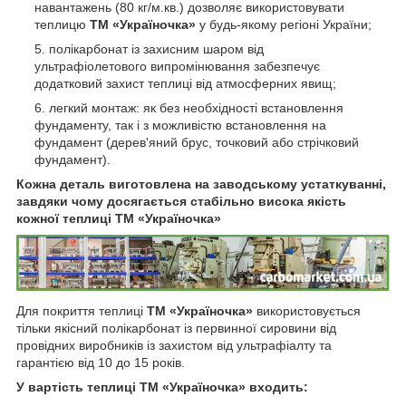
навантажень (80 кг/м.кв.) дозволяє використовувати
теплицю
ТМ «Україночка»
у будь-якому регіоні України;
полікарбонат із захисним шаром від
ультрафіолетового випромінювання забезпечує
додатковий захист теплиці від атмосферних явищ;
легкий монтаж: як без необхідності встановлення
фундаменту, так і з можливістю встановлення на
фундамент (дерев'яний брус, точковий або стрічковий
фундамент).
Кожна деталь виготовлена на заводському устаткуванні,
завдяки чому досягається стабільно висока якість
кожної теплиці ТМ «Україночка»
Для покриття теплиці
ТМ «Україночка»
використовується
тільки якісний полікарбонат із первинної сировини від
провідних виробників із захистом від ультрафіалту та
гарантією від 10 до 15 років.
У вартість теплиці ТМ «Україночка» входить: