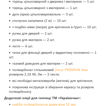
торець цільнозварний з дверима і кватиркою — 1 шт;
торець цільнозварної з кватиркою — 1 шт;
дуга (арка) цільнозварювальна — 3 шт;
сполучна напрямна (2 м) — 10 шт;
т-подібні ніжки (якоря) для кріплення в ґрунт — 10 шт;
ручка для дверей — 2 шт;
ручка для кватирок — 2 шт;
петлі — 6 шт;
гачок для фіксації дверей у відкритому положенні — 1
шт;
газовий доводчик для кватирки — 2 шт;
полікарбонат стільниковий
Oscar PREMIUM 4мм
розміром 2,10 Х6, 0м — 3 листи;
всі необхідні металовироби (метизи) для кріплення;
покрокова інструкція зі збирання каркасу та розкрою
полікарбонату.
Додаткові опції для теплиці ТМ «Україночка»:
шайба полікарбонатна діаметром 52 мм;