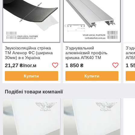
Звукоізоляційна стрічка
З’эднувальний
З’эд
ТМ Аленор ФС (ширина
алюмінієвий профіль
алюм
30мм) в-к Україна
кришка АПК40 ТМ
АПБ
АЛЮПРО 40 мм / довжина
мм /
21,27
1 850
1 5
₴/пог.м
₴
6,1 м не фарбований
фарб
(Україна)
Купити
Купити
Подібні товари компанії