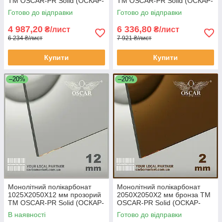
TM OSCAR-PR Solid (ОСКАР-
TM OSCAR-PR Solid (ОСКАР-
Преміум) Сербія
Преміум) Сербія
Готово до відправки
Готово до відправки
4 987,20
6 336,80
₴/лист
₴/лист
6 234 ₴/лист
7 921 ₴/лист
Купити
Купити
–20%
–20%
Монолітний полікарбонат
Монолітний полікарбонат
1025Х2050Х12 мм прозорий
2050Х2050Х2 мм бронза TM
TM OSCAR-PR Solid (ОСКАР-
OSCAR-PR Solid (ОСКАР-
Преміум) Сербія
Преміум) Сербія
В наявності
Готово до відправки