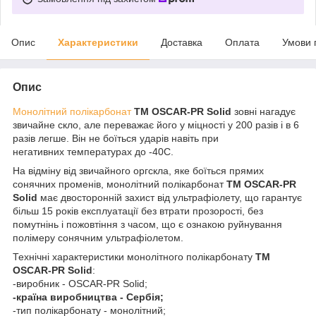
Опис
Характеристики
Доставка
Оплата
Умови 
Опис
Монолітний полікарбонат
ТМ OSCAR-PR Solid
зовні нагадує
звичайне скло, але переважає його у міцності у 200 разів і в 6
разів легше. Він не боїться ударів навіть при
негативних температурах до -40С.
На відміну від звичайного оргскла, яке боїться прямих
сонячних променів, монолітний полікарбонат
ТМ OSCAR-PR
Solid
має двосторонній захист від ультрафіолету, що гарантує
більш 15 років експлуатації без втрати прозорості, без
помутнінь і пожовтіння з часом, що є ознакою руйнування
полімеру сонячним ультрафіолетом.
Технічні характеристики монолітного полікарбонату
ТМ
OSCAR-PR Solid
:
-виробник - OSCAR-PR Solid;
-країна виробництва - Сербія;
-тип полікарбонату - монолітний;