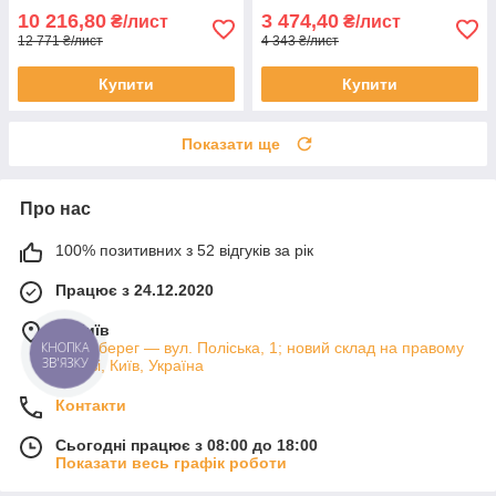
10 216,80
3 474,40
₴/лист
₴/лист
12 771 ₴/лист
4 343 ₴/лист
Купити
Купити
Показати ще
Про нас
100% позитивних з 52 відгуків за рік
Працює з 24.12.2020
м. Київ
Лівий берег — вул. Поліська, 1; новий склад на правому
КНОПКА
ЗВ'ЯЗКУ
березі, Київ, Україна
Контакти
Сьогодні працює з 08:00 до 18:00
Показати весь графік роботи