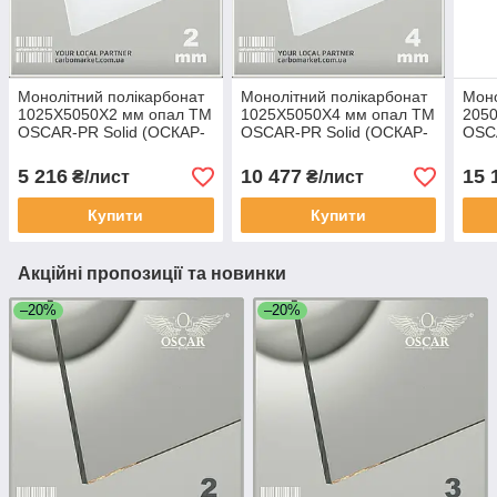
Монолітний полікарбонат
Монолітний полікарбонат
Моно
1025Х5050Х2 мм опал TM
1025Х5050Х4 мм опал TM
205
OSCAR-PR Solid (ОСКАР-
OSCAR-PR Solid (ОСКАР-
OSCA
Преміум) Сербія
Преміум) Сербія
Прем
5 216
10 477
15 
₴/лист
₴/лист
Купити
Купити
Акційні пропозиції та новинки
–20%
–20%