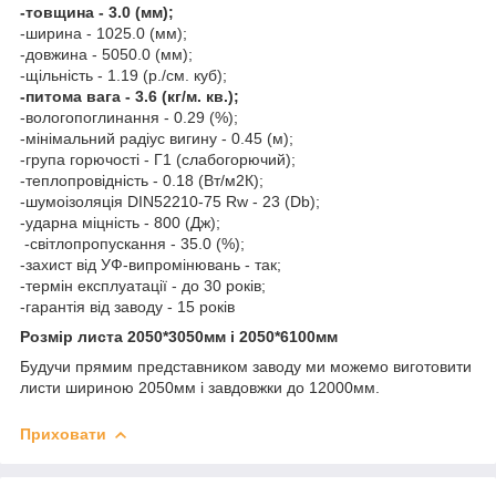
-товщина - 3.0 (мм);
-ширина - 1025.0 (мм);
-довжина - 5050.0 (мм);
-щільність - 1.19 (р./см. куб);
-питома вага - 3.6 (кг/м. кв.);
-вологопоглинання - 0.29 (%);
-мінімальний радіус вигину - 0.45 (м);
-група горючості - Г1 (слабогорючий);
-теплопровідність - 0.18 (Вт/м2К);
-шумоізоляція DIN52210-75 Rw - 23 (Db);
-ударна міцність - 800 (Дж);
-світлопропускання - 35.0 (%);
-захист від УФ-випромінювань - так;
-термін експлуатації - до 30 років;
-гарантія від заводу - 15 років
Розмір листа 2050*3050мм і 2050*6100мм
Будучи прямим представником заводу ми можемо виготовити
листи шириною 2050мм і завдовжки до 12000мм.
Приховати