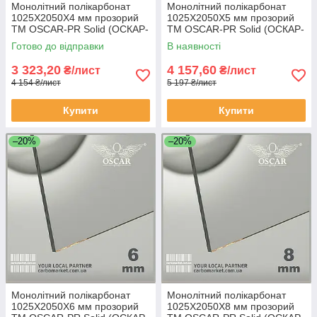
Монолітний полікарбонат
Монолітний полікарбонат
1025Х2050Х4 мм прозорий
1025Х2050Х5 мм прозорий
TM OSCAR-PR Solid (ОСКАР-
TM OSCAR-PR Solid (ОСКАР-
Преміум) Сербія
Преміум) Сербія
Готово до відправки
В наявності
3 323,20
4 157,60
₴/лист
₴/лист
4 154 ₴/лист
5 197 ₴/лист
Купити
Купити
–20%
–20%
Монолітний полікарбонат
Монолітний полікарбонат
1025Х2050Х6 мм прозорий
1025Х2050Х8 мм прозорий