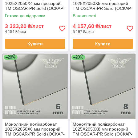
1025Х2050Х4 мм прозорий
1025Х2050Х5 мм прозорий
TM OSCAR-PR Solid (ОСКАР-
TM OSCAR-PR Solid (ОСКАР-
Преміум) Сербія
Преміум) Сербія
Готово до відправки
В наявності
3 323,20
4 157,60
₴/лист
₴/лист
4 154 ₴/лист
5 197 ₴/лист
Купити
Купити
–20%
–20%
Монолітний полікарбонат
Монолітний полікарбонат
1025Х2050Х6 мм прозорий
1025Х2050Х8 мм прозорий
TM OSCAR-PR Solid (ОСКАР-
TM OSCAR-PR Solid (ОСКАР-