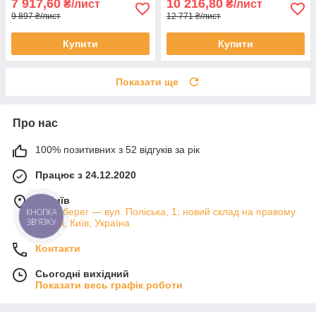
7 917,60
10 216,80
₴/лист
₴/лист
9 897 ₴/лист
12 771 ₴/лист
Купити
Купити
Показати ще
Про нас
100% позитивних з 52 відгуків за рік
Працює з 24.12.2020
м. Київ
Лівий берег — вул. Поліська, 1; новий склад на правому
КНОПКА
ЗВ'ЯЗКУ
березі, Київ, Україна
Контакти
Сьогодні вихідний
Показати весь графік роботи