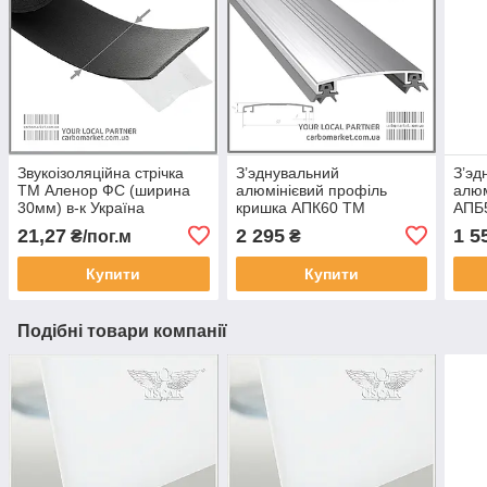
Звукоізоляційна стрічка
З’эднувальний
З’эд
ТМ Аленор ФС (ширина
алюмінієвий профіль
алюм
30мм) в-к Україна
кришка АПК60 ТМ
АПБ
АЛЮПРО 60 мм / довжина
мм /
21,27
2 295
1 5
₴/пог.м
₴
6,1 м не фарбований
фарб
(Україна)
Купити
Купити
Подібні товари компанії