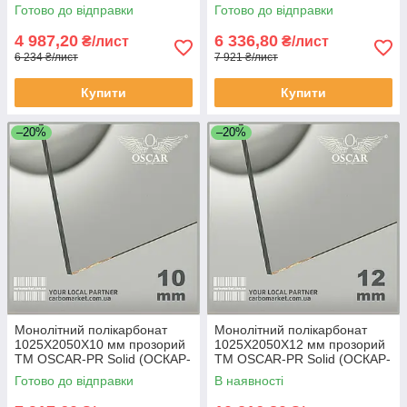
Преміум) Сербія
Преміум) Сербія
Готово до відправки
Готово до відправки
4 987,20
6 336,80
₴/лист
₴/лист
6 234 ₴/лист
7 921 ₴/лист
Купити
Купити
–20%
–20%
Монолітний полікарбонат
Монолітний полікарбонат
1025Х2050Х10 мм прозорий
1025Х2050Х12 мм прозорий
TM OSCAR-PR Solid (ОСКАР-
TM OSCAR-PR Solid (ОСКАР-
Преміум) Сербія
Преміум) Сербія
Готово до відправки
В наявності