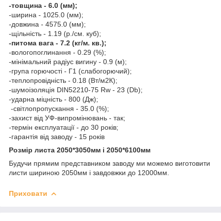
-товщина - 6.0 (мм);
-ширина - 1025.0 (мм);
-довжина - 4575.0 (мм);
-щільність - 1.19 (р./см. куб);
-питома вага - 7.2 (кг/м. кв.);
-вологопоглинання - 0.29 (%);
-мінімальний радіус вигину - 0.9 (м);
-група горючості - Г1 (слабогорючий);
-теплопровідність - 0.18 (Вт/м2К);
-шумоізоляція DIN52210-75 Rw - 23 (Db);
-ударна міцність - 800 (Дж);
-світлопропускання - 35.0 (%);
-захист від УФ-випромінювань - так;
-термін експлуатації - до 30 років;
-гарантія від заводу - 15 років
Розмір листа 2050*3050мм і 2050*6100мм
Будучи прямим представником заводу ми можемо виготовити
листи шириною 2050мм і завдовжки до 12000мм.
Приховати