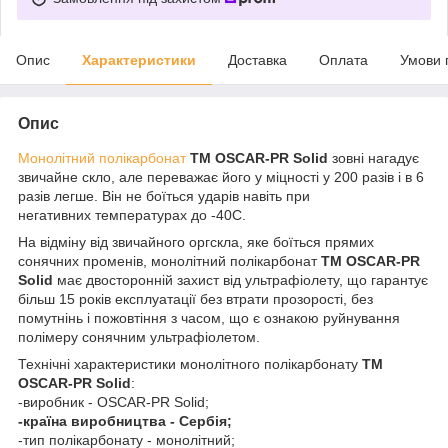
Опис
Характеристики
Доставка
Оплата
Умови 
Опис
Монолітний полікарбонат
ТМ OSCAR-PR Solid
зовні нагадує
звичайне скло, але переважає його у міцності у 200 разів і в 6
разів легше. Він не боїться ударів навіть при
негативних температурах до -40С.
На відміну від звичайного оргскла, яке боїться прямих
сонячних променів, монолітний полікарбонат
ТМ OSCAR-PR
Solid
має двосторонній захист від ультрафіолету, що гарантує
більш 15 років експлуатації без втрати прозорості, без
помутнінь і пожовтіння з часом, що є ознакою руйнування
полімеру сонячним ультрафіолетом.
Технічні характеристики монолітного полікарбонату
ТМ
OSCAR-PR Solid
:
-виробник - OSCAR-PR Solid;
-країна виробництва - Сербія;
-тип полікарбонату - монолітний;