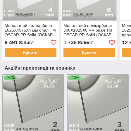
Монолітний полікарбонат
Монолітний полікарбонат
Моно
1025Х4575Х4 мм опал TM
500Х1025Х6 мм опал TM
102
OSCAR-PR Solid (ОСКАР-
OSCAR-PR Solid (ОСКАР-
про
Преміум) Сербія
Преміум) Сербія
Soli
9 491
1 736
12 
₴/лист
₴/лист
Серб
Купити
Купити
Акційні пропозиції та новинки
–20%
–20%