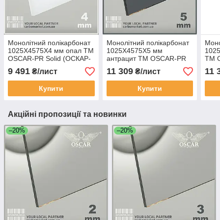
Монолітний полікарбонат
Монолітний полікарбонат
Моно
1025Х4575Х4 мм опал TM
1025Х4575Х5 мм
102
OSCAR-PR Solid (ОСКАР-
антрацит TM OSCAR-PR
TM 
Преміум) Сербія
Solid (ОСКАР-Преміум)
(ОСК
9 491
11 309
11 
₴/лист
₴/лист
Сербія
Купити
Купити
Акційні пропозиції та новинки
–20%
–20%