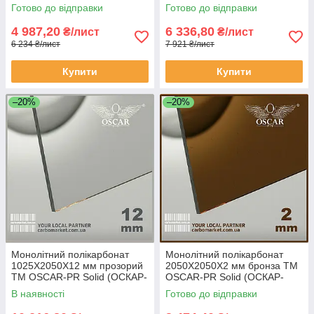
Преміум) Сербія
Преміум) Сербія
Готово до відправки
Готово до відправки
4 987,20
6 336,80
₴/лист
₴/лист
6 234 ₴/лист
7 921 ₴/лист
Купити
Купити
–20%
–20%
Монолітний полікарбонат
Монолітний полікарбонат
1025Х2050Х12 мм прозорий
2050Х2050Х2 мм бронза TM
TM OSCAR-PR Solid (ОСКАР-
OSCAR-PR Solid (ОСКАР-
Преміум) Сербія
Преміум) Сербія
В наявності
Готово до відправки