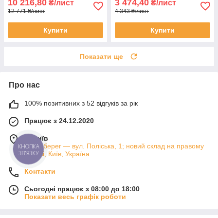
10 216,80
3 474,40
₴/лист
₴/лист
12 771 ₴/лист
4 343 ₴/лист
Купити
Купити
Показати ще
Про нас
100% позитивних з 52 відгуків за рік
Працює з 24.12.2020
м. Київ
Лівий берег — вул. Поліська, 1; новий склад на правому
КНОПКА
ЗВ'ЯЗКУ
березі, Київ, Україна
Контакти
Сьогодні працює з 08:00 до 18:00
Показати весь графік роботи