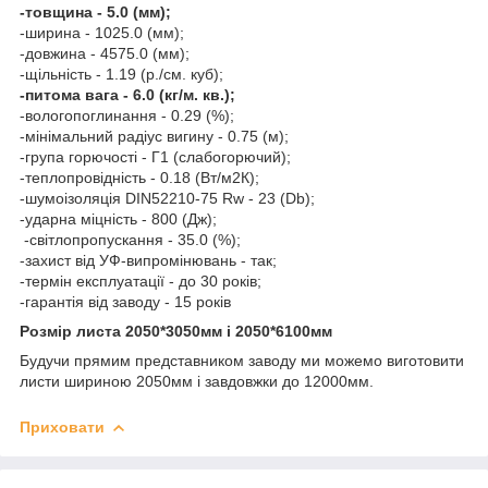
-товщина - 5.0 (мм);
-ширина - 1025.0 (мм);
-довжина - 4575.0 (мм);
-щільність - 1.19 (р./см. куб);
-питома вага - 6.0 (кг/м. кв.);
-вологопоглинання - 0.29 (%);
-мінімальний радіус вигину - 0.75 (м);
-група горючості - Г1 (слабогорючий);
-теплопровідність - 0.18 (Вт/м2К);
-шумоізоляція DIN52210-75 Rw - 23 (Db);
-ударна міцність - 800 (Дж);
-світлопропускання - 35.0 (%);
-захист від УФ-випромінювань - так;
-термін експлуатації - до 30 років;
-гарантія від заводу - 15 років
Розмір листа 2050*3050мм і 2050*6100мм
Будучи прямим представником заводу ми можемо виготовити
листи шириною 2050мм і завдовжки до 12000мм.
Приховати