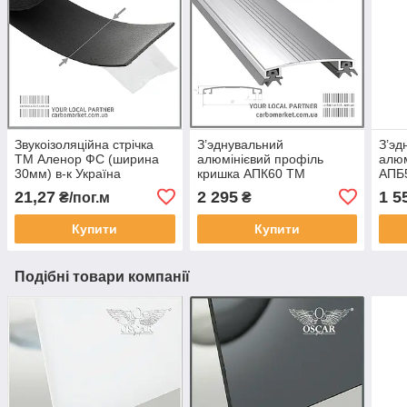
Звукоізоляційна стрічка
З’эднувальний
З’эд
ТМ Аленор ФС (ширина
алюмінієвий профіль
алюм
30мм) в-к Україна
кришка АПК60 ТМ
АПБ
АЛЮПРО 60 мм / довжина
мм /
21,27
2 295
1 5
₴/пог.м
₴
6,1 м не фарбований
фарб
(Україна)
Купити
Купити
Подібні товари компанії