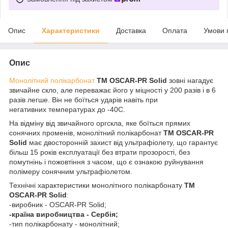
Опис
Характеристики
Доставка
Оплата
Умови 
Опис
Монолітний полікарбонат
ТМ OSCAR-PR Solid
зовні нагадує
звичайне скло, але переважає його у міцності у 200 разів і в 6
разів легше. Він не боїться ударів навіть при
негативних температурах до -40С.
На відміну від звичайного оргскла, яке боїться прямих
сонячних променів, монолітний полікарбонат
ТМ OSCAR-PR
Solid
має двосторонній захист від ультрафіолету, що гарантує
більш 15 років експлуатації без втрати прозорості, без
помутнінь і пожовтіння з часом, що є ознакою руйнування
полімеру сонячним ультрафіолетом.
Технічні характеристики монолітного полікарбонату
ТМ
OSCAR-PR Solid
:
-виробник - OSCAR-PR Solid;
-країна виробництва - Сербія;
-тип полікарбонату - монолітний;