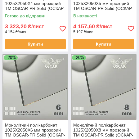
1025Х2050Х4 мм прозорий
1025Х2050Х5 мм прозорий
TM OSCAR-PR Solid (ОСКАР-
TM OSCAR-PR Solid (ОСКАР-
Преміум) Сербія
Преміум) Сербія
Готово до відправки
В наявності
3 323,20
4 157,60
₴/лист
₴/лист
4 154 ₴/лист
5 197 ₴/лист
Купити
Купити
–20%
–20%
Монолітний полікарбонат
Монолітний полікарбонат
1025Х2050Х6 мм прозорий
1025Х2050Х8 мм прозорий
TM OSCAR-PR Solid (ОСКАР-
TM OSCAR-PR Solid (ОСКАР-