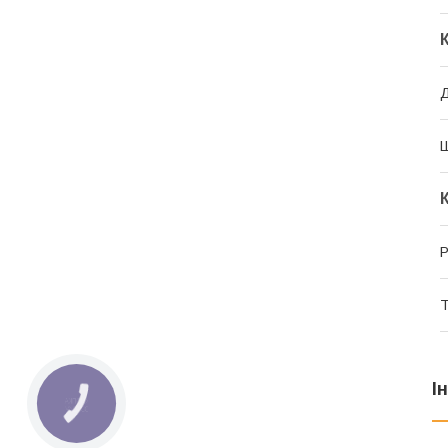
Д
Ш
Р
Т
І
КНОПКА
ЗВ'ЯЗКУ