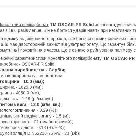
онолітний полікарбонат
ТМ OSCAR-PR Solid
зовні нагадує звичай
азів і в 6 разів легше. Він не боїться ударів навіть при негативних
а відміну від звичайного оргскла, яке боїться прямих сонячних пр
olid
має двосторонній захист від ультрафіолету, що гарантує більш 
омутнінь і пожовтіння з часом, що є ознакою руйнування полімеру
ехнічні характеристики монолітного полікарбонату
ТМ OSCAR-PR 
виробник - OSCAR-PR Solid;
країна виробництва - Сербія;
тип полікарбонату - монолітний;
товщина - 10.0 (мм);
ширина - 1025.0 (мм);
длина - 4050.0 (мм);
щільність - 1.19 (р./см. куб);
питома вага - 12.0 (кг/м. кв.);
вологопоглинання - 0.29 (%);
мінімальний радіус вигину - 1.5 (м);
група горючості - Г1 (слабогорючий);
теплопровідність - 0.18 (Вт/м2К);
шумоізоляція DIN52210-75 Rw - 23 (Db);