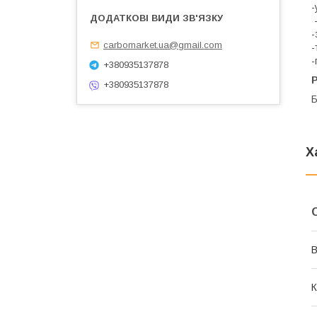
-
-
-
carbomarket.ua@gmail.com
-
-
+380935137878
Р
+380935137878
Б
Х
В
К