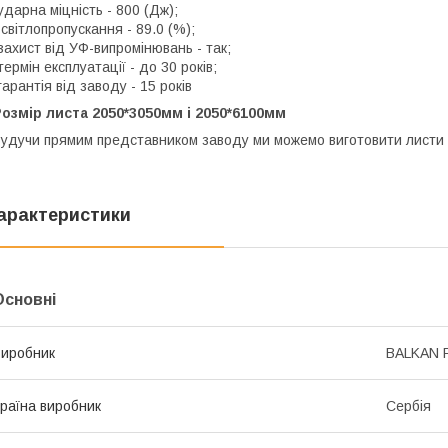
ударна міцність - 800 (Дж);
світлопропускання - 89.0 (%);
захист від УФ-випромінювань - так;
термін експлуатації - до 30 років;
гарантія від заводу - 15 років
озмір листа 2050*3050мм і 2050*6100мм
удучи прямим представником заводу ми можемо виготовити листи
арактеристики
Основні
иробник
BALKAN 
раїна виробник
Сербія