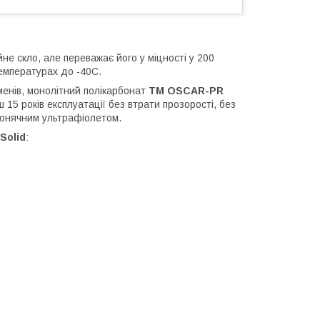
не скло, але переважає його у міцності у 200
 температурах до -40С.
оменів, монолітний полікарбонат
ТМ OSCAR-PR
15 років експлуатації без втрати прозорості, без
 сонячним ультрафіолетом.
Solid
: