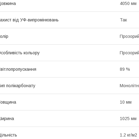
Довжина
4050 мм
ахист від УФ-випромінювань
Так
олір
Прозори
собливість кольору
Прозори
вітлопропускання
89 %
ип полікарбонату
Монолітн
Товщина
10 мм
Ширина
1025 мм
ільність
1.2 кг/м2