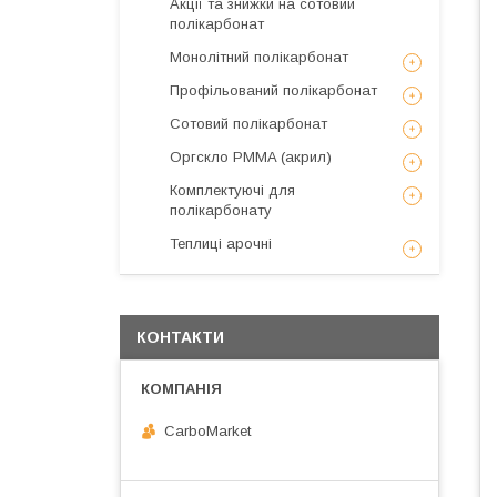
Акції та знижки на сотовий
полікарбонат
Монолітний полікарбонат
Профільований полікарбонат
Сотовий полікарбонат
Оргскло PMMA (акрил)
Комплектуючі для
полікарбонату
Теплиці арочні
КОНТАКТИ
CarboMarket