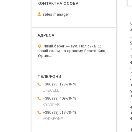
sales manager
М
р
Н
S
Лівий берег — вул. Поліська, 1;
п
новий склад на правому березі, Київ,
Україна
Т
-
-
-
-
-
+380 (98) 198-78-78
-
LIFECELL
-
+380 (99) 409-78-78
-
KYIVSTAR
-
-
+380 (93) 513-78-78
-
VODAFONE
-
-