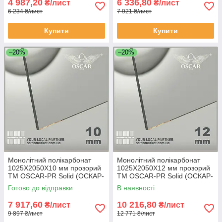
4 987,20
6 336,80
₴/лист
₴/лист
6 234 ₴/лист
7 921 ₴/лист
Купити
Купити
–20%
–20%
Монолітний полікарбонат
Монолітний полікарбонат
1025Х2050Х10 мм прозорий
1025Х2050Х12 мм прозорий
TM OSCAR-PR Solid (ОСКАР-
TM OSCAR-PR Solid (ОСКАР-
Преміум) Сербія
Преміум) Сербія
Готово до відправки
В наявності
7 917,60
10 216,80
₴/лист
₴/лист
9 897 ₴/лист
12 771 ₴/лист