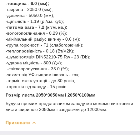
-товщина - 6.0 (мм);
-ширина - 2050.0 (мм);
-довжина - 5050.0 (мм);
-щільність - 1.19 (р./см. куб);
-питома вага - 7,2 (кг/м. кв.);
-вологопоглинання - 0.29 (%);
-мінімальний радіус вигину - 0.6 (м);
-група горючості - Г1 (слабогорючий);
-теплопровідність - 0.18 (Вт/м2К);
-шумоізоляція DIN52210-75 Rw - 23 (Db);
-ударна міцність - 800 (Дж);
-світлопропускання - 35.0 (%);
-захист від УФ-випромінювань - так;
-термін експлуатації - до 30 років;
-гарантія від заводу - 15 років
Розмір листа 2050*3050мм і 2050*6100мм
Будучи прямим представником заводу ми можемо виготовити
листи шириною 2050мм і завдовжки до 12000мм.
Приховати