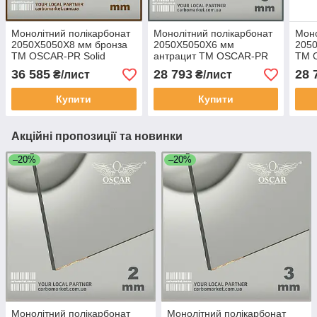
Монолітний полікарбонат
Монолітний полікарбонат
Моно
2050Х5050Х8 мм бронза
2050Х5050Х6 мм
205
TM OSCAR-PR Solid
антрацит TM OSCAR-PR
TM 
(ОСКАР-Преміум) Сербія
Solid (ОСКАР-Преміум)
(ОСК
36 585
28 793
28 
₴/лист
₴/лист
Сербія
Купити
Купити
Акційні пропозиції та новинки
–20%
–20%
Монолітний полікарбонат
Монолітний полікарбонат