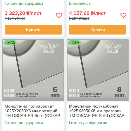
Преміум) Сербія
Преміум) Сербія
Готово до відправки
В наявності
3 323,20
4 157,60
₴/лист
₴/лист
4 154 ₴/лист
5 197 ₴/лист
Купити
Купити
–20%
–20%
Монолітний полікарбонат
Монолітний полікарбонат
1025Х2050Х6 мм прозорий
1025Х2050Х8 мм прозорий
TM OSCAR-PR Solid (ОСКАР-
TM OSCAR-PR Solid (ОСКАР-
Преміум) Сербія
Преміум) Сербія
Готово до відправки
Готово до відправки