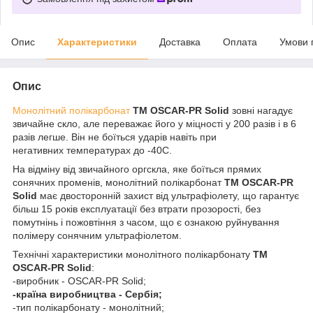
Опис
Характеристики
Доставка
Оплата
Умови 
Опис
Монолітний полікарбонат
ТМ OSCAR-PR Solid
зовні нагадує
звичайне скло, але переважає його у міцності у 200 разів і в 6
разів легше. Він не боїться ударів навіть при
негативних температурах до -40С.
На відміну від звичайного оргскла, яке боїться прямих
сонячних променів, монолітний полікарбонат
ТМ OSCAR-PR
Solid
має двосторонній захист від ультрафіолету, що гарантує
більш 15 років експлуатації без втрати прозорості, без
помутнінь і пожовтіння з часом, що є ознакою руйнування
полімеру сонячним ультрафіолетом.
Технічні характеристики монолітного полікарбонату
ТМ
OSCAR-PR Solid
:
-виробник - OSCAR-PR Solid;
-країна виробництва - Сербія;
-тип полікарбонату - монолітний;