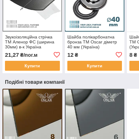
Звукоізоляційна стрічка
Шайба полікарбонатна
Шайб
ТМ Аленор ФС (ширина
бронза TM Oscar діметр
TM O
30мм) в-к Україна
40 мм (Україна)
(Укр
21,27
12
8
₴/пог.м
₴
₴
Купити
Купити
Подібні товари компанії