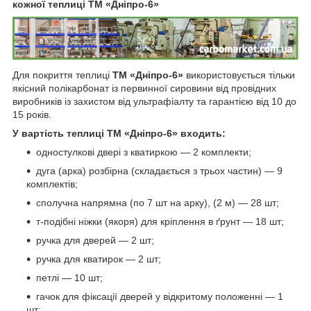
кожної теплиці ТМ «Дніпро-6»
Для покриття теплиці
ТМ «Дніпро-6»
використовується тільки
якісний полікарбонат із первинної сировини від провідних
виробників із захистом від ультрафіалту та гарантією від 10 до
15 років.
У вартість теплиці ТМ «Дніпро-6» входить:
одностулкові двері з кватиркою — 2 комплекти;
дуга (арка) розбірна (складається з трьох частин) — 9
комплектів;
сполучна напрямна (по 7 шт на арку), (2 м) — 28 шт;
т-подібні ніжки (якоря) для кріплення в ґрунт — 18 шт;
ручка для дверей — 2 шт;
ручка для кватирок — 2 шт;
петлі — 10 шт;
гачок для фіксації дверей у відкритому положенні — 1
шт;