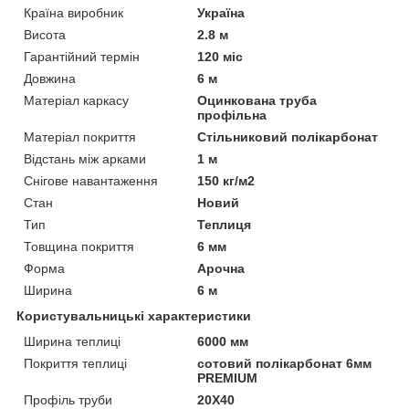
Країна виробник
Україна
Висота
2.8 м
Гарантійний термін
120 міс
Довжина
6 м
Матеріал каркасу
Оцинкована труба
профільна
Матеріал покриття
Стільниковий полікарбонат
Відстань між арками
1 м
Снігове навантаження
150 кг/м2
Стан
Новий
Тип
Теплиця
Товщина покриття
6 мм
Форма
Арочна
Ширина
6 м
Користувальницькі характеристики
Ширина теплиці
6000 мм
Покриття теплиці
сотовий полікарбонат 6мм
PREMIUM
Профіль труби
20Х40