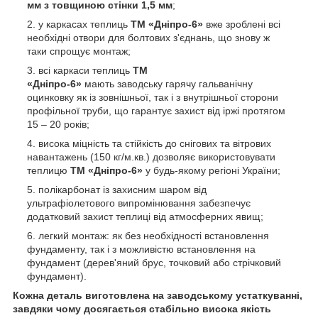
мм з товщиною стінки 1,5 мм
;
у каркасах теплиць
ТМ «Дніпро-6»
вже зроблені всі
необхідні отвори для болтових з'єднань, що знову ж
таки спрощує монтаж;
всі каркаси теплиць
ТМ
«Дніпро-6»
мають заводську гарячу гальванічну
оцинковку як із зовнішньої, так і з внутрішньої сторони
профільної труби, що гарантує захист від іржі протягом
15 – 20 років;
висока міцність та стійкість до снігових та вітрових
навантажень (150 кг/м.кв.) дозволяє використовувати
теплицю
ТМ «Дніпро-6»
у будь-якому регіоні України;
полікарбонат із захисним шаром від
ультрафіолетового випромінювання забезпечує
додатковий захист теплиці від атмосферних явищ;
легкий монтаж: як без необхідності встановлення
фундаменту, так і з можливістю встановлення на
фундамент (дерев'яний брус, точковий або стрічковий
фундамент).
Кожна деталь виготовлена на заводському устаткуванні,
завдяки чому досягається стабільно висока якість