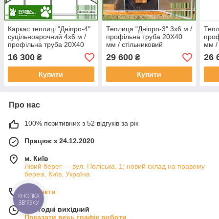
Каркас теплиці "Дніпро-4"
Теплиця "Дніпро-3" 3х6 м /
Тепл
суцільноарочний 4х6 м /
профільна труба 20Х40
проф
профільна труба 20Х40
мм / стільниковий
мм /
мм / під стільниковий
полікарбонат 6 мм
полі
16 300
29 600
26 
₴
₴
полікарбонат
Standard
PRE
Купити
Купити
Про нас
100% позитивних з 52 відгуків за рік
Працює з 24.12.2020
м. Київ
Лівий берег — вул. Поліська, 1; новий склад на правому
березі, Київ, Україна
Контакти
КНОПКА
ЗВ'ЯЗКУ
Сьогодні вихідний
Показати весь графік роботи