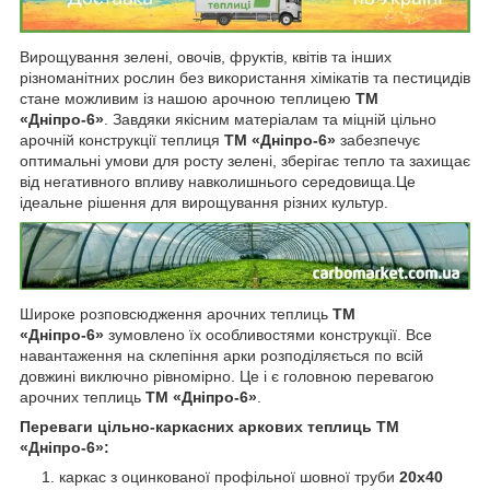
Вирощування зелені, овочів, фруктів, квітів та інших
різноманітних рослин без використання хімікатів та пестицидів
стане можливим із нашою арочною теплицею
ТМ
«Дніпро-6»
. Завдяки якісним матеріалам та міцній цільно
арочній конструкції теплиця
ТМ «Дніпро-6»
забезпечує
оптимальні умови для росту зелені, зберігає тепло та захищає
від негативного впливу навколишнього середовища.Це
ідеальне рішення для вирощування різних культур.
Широке розповсюдження арочних теплиць
ТМ
«Дніпро-6»
зумовлено їх особливостями конструкції. Все
навантаження на склепіння арки розподіляється по всій
довжині виключно рівномірно. Це і є головною перевагою
арочних теплиць
ТМ «Дніпро-6»
.
Переваги цільно-каркасних аркових теплиць ТМ
«Дніпро-6»:
каркас з оцинкованої профільної шовної труби
20х40