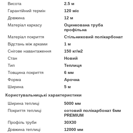
Висота
2.5 м
Гарантійний термін
120 міс
Довжина
12 м
Матеріал каркасу
Оцинкована труба
профільна
Матеріал покриття
Стільниковий полікарбонат
Відстань між арками
1 м
Снігове навантаження
150 кг/м2
Стан
Новий
Тип
Теплиця
Товщина покриття
6 мм
Форма
Арочна
Ширина
5 м
Користувальницькі характеристики
Ширина теплиці
5000 мм
Покриття теплиці
сотовий полікарбонат 6мм
PREMIUM
Профіль труби
30Х30
Довжина теплиці
12000 мм