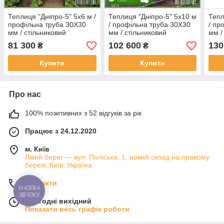
Теплиця "Дніпро-5" 5х6 м /
Теплиця "Дніпро-5" 5х10 м
Тепл
профільна труба 30Х30
/ профільна труба 30Х30
/ пр
мм / стільниковий
мм / стільниковий
мм /
полікарбонат PREMIUM 8
полікарбонат PREMIUM 6
полі
81 300
102 600
130
₴
₴
мм
мм
мм
Купити
Купити
Про нас
100% позитивних з 52 відгуків за рік
Працює з 24.12.2020
м. Київ
Лівий берег — вул. Поліська, 1; новий склад на правому
березі, Київ, Україна
Контакти
КНОПКА
ЗВ'ЯЗКУ
Сьогодні вихідний
Показати весь графік роботи