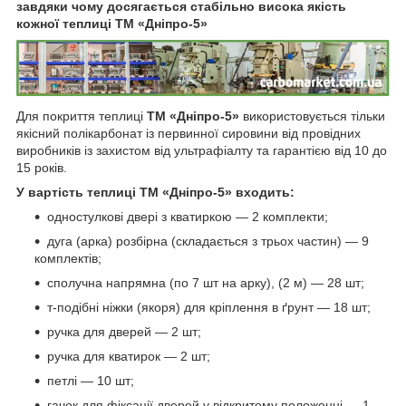
завдяки чому досягається стабільно висока якість
кожної теплиці ТМ «Дніпро-5»
Для покриття теплиці
ТМ «Дніпро-5»
використовується тільки
якісний полікарбонат із первинної сировини від провідних
виробників із захистом від ультрафіалту та гарантією від 10 до
15 років.
У вартість теплиці ТМ «Дніпро-5» входить:
одностулкові двері з кватиркою — 2 комплекти;
дуга (арка) розбірна (складається з трьох частин) — 9
комплектів;
сполучна напрямна (по 7 шт на арку), (2 м) — 28 шт;
т-подібні ніжки (якоря) для кріплення в ґрунт — 18 шт;
ручка для дверей — 2 шт;
ручка для кватирок — 2 шт;
петлі — 10 шт;
гачок для фіксації дверей у відкритому положенні — 1