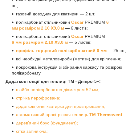
шт;
газовий доводчик для кватирки — 2 шт;
полікарбонат стільниковий
Oscar
PREMIUM
6
мм
розміром 2,10 Х9,0 м
— 6 листів;
полікарбонат стільниковий
Oscar
PREMIUM
6 мм
розміром 2,10 Х3,0 м
— 5 листів;
профіль торцевий полікарбонатний 6 мм
— 25 шт;
всі необхідні металовироби (метизи) для кріплення;
покрокова інструкція зі збирання каркасу та розкрою
полікарбонату.
Додаткові опції для теплиці ТМ «Дніпро-5»:
шайба полікарбонатна діаметром 52 мм;
стрічка перофрована;
додаткові бічні кватирки для провітрювання;
автоматичний провітрювач теплиць
ТМ Thermovent
дерев'яний брус (фундамент);
сітка затіняюча;