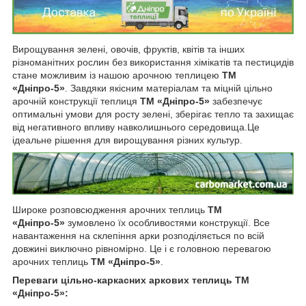
Вирощування зелені, овочів, фруктів, квітів та інших
різноманітних рослин без використання хімікатів та пестицидів
стане можливим із нашою арочною теплицею
ТМ
«Дніпро-5»
. Завдяки якісним матеріалам та міцній цільно
арочній конструкції теплиця
ТМ «Дніпро-5»
забезпечує
оптимальні умови для росту зелені, зберігає тепло та захищає
від негативного впливу навколишнього середовища.Це
ідеальне рішення для вирощування різних культур.
Широке розповсюдження арочних теплиць
ТМ
«Дніпро-5»
зумовлено їх особливостями конструкції. Все
навантаження на склепіння арки розподіляється по всій
довжині виключно рівномірно. Це і є головною перевагою
арочних теплиць
ТМ «Дніпро-5»
.
Переваги цільно-каркасних аркових теплиць ТМ
«Дніпро-5»: