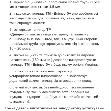
каркас з оцинкованої профільної шовної труби
30х30
мм з товщиною стінки 1,5 мм
;
у каркасах теплиць
ТМ «Дніпро-5»
вже зроблені всі
необхідні отвори для болтових з'єднань, що знову ж
таки спрощує монтаж;
всі каркаси теплиць
ТМ
«Дніпро-5»
мають заводську гарячу гальванічну
оцинковку як із зовнішньої, так і з внутрішньої сторони
профільної труби, що гарантує захист від іржі протягом
15 – 20 років;
висока міцність та стійкість до снігових та вітрових
навантажень (150 кг/м.кв.) дозволяє використовувати
теплицю
ТМ «Дніпро-5»
у будь-якому регіоні України;
полікарбонат із захисним шаром від
ультрафіолетового випромінювання забезпечує
додатковий захист теплиці від атмосферних явищ;
легкий монтаж: як без необхідності встановлення
фундаменту, так і з можливістю встановлення на
фундамент (дерев'яний брус, точковий або стрічковий
фундамент).
Кожна деталь виготовлена на заводському устаткуванні,