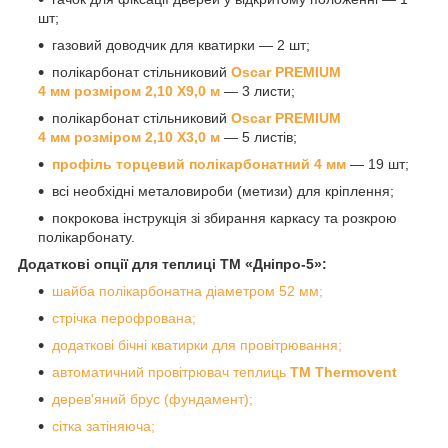
шт;
газовий доводчик для кватирки — 2 шт;
полікарбонат стільниковий
Oscar PREMIUM
4 мм розміром 2,10 Х9,0 м
— 3 листи;
полікарбонат стільниковий
Oscar
PREMIUM
4 мм розміром 2,10 Х3,0 м
— 5 листів;
профіль торцевий полікарбонатний 4 мм
— 19 шт;
всі необхідні металовироби (метизи) для кріплення;
покрокова інструкція зі збирання каркасу та розкрою
полікарбонату.
Додаткові опції для теплиці ТМ «Дніпро-5»:
шайба полікарбонатна діаметром 52 мм;
стрічка перофрована;
додаткові бічні кватирки для провітрювання;
автоматичний провітрювач теплиць
ТМ Thermovent
дерев'яний брус (фундамент);
сітка затіняюча;