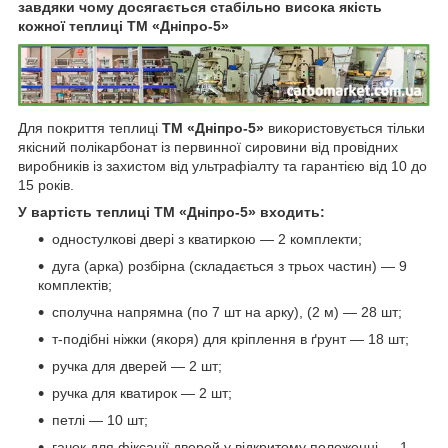
завдяки чому досягається стабільно висока якість
кожної теплиці ТМ «Дніпро-5»
Для покриття теплиці
ТМ «Дніпро-5»
використовується тільки
якісний полікарбонат із первинної сировини від провідних
виробників із захистом від ультрафіалту та гарантією від 10 до
15 років.
У вартість теплиці ТМ «Дніпро-5» входить:
одностулкові двері з кватиркою — 2 комплекти;
дуга (арка) розбірна (складається з трьох частин) — 9
комплектів;
сполучна напрямна (по 7 шт на арку), (2 м) — 28 шт;
т-подібні ніжки (якоря) для кріплення в ґрунт — 18 шт;
ручка для дверей — 2 шт;
ручка для кватирок — 2 шт;
петлі — 10 шт;
гачок для фіксації дверей у відкритому положенні — 1