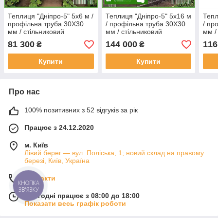
Теплиця "Дніпро-5" 5х6 м /
Теплиця "Дніпро-5" 5х16 м
Тепл
профільна труба 30Х30
/ профільна труба 30Х30
/ пр
мм / стільниковий
мм / стільниковий
мм /
полікарбонат PREMIUM 8
полікарбонат PREMIUM 6
полі
81 300
144 000
116
₴
₴
мм
мм
мм
Купити
Купити
Про нас
100% позитивних з 52 відгуків за рік
Працює з 24.12.2020
м. Київ
Лівий берег — вул. Поліська, 1; новий склад на правому
березі, Київ, Україна
Контакти
КНОПКА
ЗВ'ЯЗКУ
Сьогодні працює з 08:00 до 18:00
Показати весь графік роботи