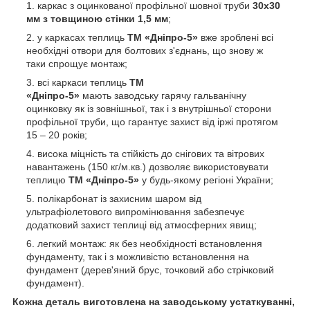
каркас з оцинкованої профільної шовної труби
30х30
мм з товщиною стінки 1,5 мм
;
у каркасах теплиць
ТМ «Дніпро-5»
вже зроблені всі
необхідні отвори для болтових з'єднань, що знову ж
таки спрощує монтаж;
всі каркаси теплиць
ТМ
«Дніпро-5»
мають заводську гарячу гальванічну
оцинковку як із зовнішньої, так і з внутрішньої сторони
профільної труби, що гарантує захист від іржі протягом
15 – 20 років;
висока міцність та стійкість до снігових та вітрових
навантажень (150 кг/м.кв.) дозволяє використовувати
теплицю
ТМ «Дніпро-5»
у будь-якому регіоні України;
полікарбонат із захисним шаром від
ультрафіолетового випромінювання забезпечує
додатковий захист теплиці від атмосферних явищ;
легкий монтаж: як без необхідності встановлення
фундаменту, так і з можливістю встановлення на
фундамент (дерев'яний брус, точковий або стрічковий
фундамент).
Кожна деталь виготовлена на заводському устаткуванні,