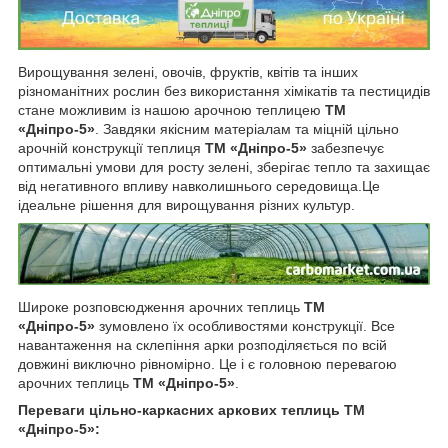
Вирощування зелені, овочів, фруктів, квітів та інших
різноманітних рослин без використання хімікатів та пестицидів
стане можливим із нашою арочною теплицею
ТМ
«Дніпро-5»
. Завдяки якісним матеріалам та міцній цільно
арочній конструкції теплиця
ТМ «Дніпро-5»
забезпечує
оптимальні умови для росту зелені, зберігає тепло та захищає
від негативного впливу навколишнього середовища.Це
ідеальне рішення для вирощування різних культур.
Широке розповсюдження арочних теплиць
ТМ
«Дніпро-5»
зумовлено їх особливостями конструкції. Все
навантаження на склепіння арки розподіляється по всій
довжині виключно рівномірно. Це і є головною перевагою
арочних теплиць
ТМ «Дніпро-5»
.
Переваги цільно-каркасних аркових теплиць ТМ
«Дніпро-5»: