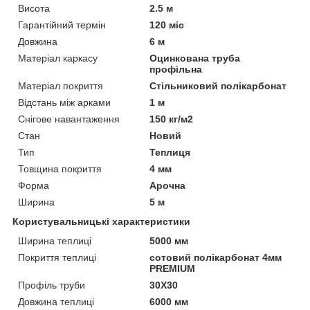
Висота
2.5 м
Гарантійний термін
120 міс
Довжина
6 м
Матеріал каркасу
Оцинкована труба
профільна
Матеріал покриття
Стільниковий полікарбонат
Відстань між арками
1 м
Снігове навантаження
150 кг/м2
Стан
Новий
Тип
Теплиця
Товщина покриття
4 мм
Форма
Арочна
Ширина
5 м
Користувальницькі характеристики
Ширина теплиці
5000 мм
Покриття теплиці
сотовий полікарбонат 4мм
PREMIUM
Профіль труби
30Х30
Довжина теплиці
6000 мм