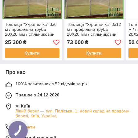
Теплиця "Україночка" 3х6
Теплиця "Україночка" 3х12
Тепл
м / профільна труба
м / профільна труба
м / 
20Х20 мм / стільниковий
20Х20 мм / стільниковий
20Х2
полікарбонат 4 мм
полікарбонат 10 мм
полі
25 300
73 000
52 
₴
₴
PREMIUM
PREMIUM
PRE
Купити
Купити
Про нас
100% позитивних з 52 відгуків за рік
Працює з 24.12.2020
м. Київ
Лівий берег — вул. Поліська, 1; новий склад на правому
березі, Київ, Україна
Контакти