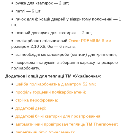
ручка для кватирок — 2 шт;
петлі — 6 шт;
гачок для фіксації дверей у відкритому положенні — 1
шт;
газовий доводчик для кватирки — 2 шт;
полікарбонат стільниковий
Oscar PREMIUM 6 мм
розміром 2,10 Х6, 0м — 6 листів;
всі необхідні металовироби (метизи) для кріплення;
покрокова інструкція зі збирання каркасу та розкрою
полікарбонату.
Додаткові опції для теплиці ТМ «Україночка»:
шайба полікарбонатна діаметром 52 мм;
профіль торцевий полікарбонатний;
стрічка перофрована;
додаткові двері;
додаткові бічні кватирки для провітрювання;
автоматичний провітрювач теплиць
ТМ Thermovent
дерев'яний брус (фундамент);