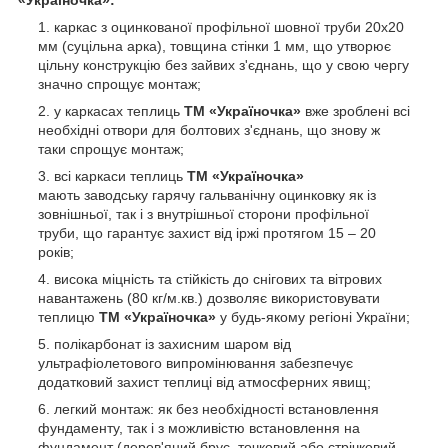
каркас з оцинкованої профільної шовної труби 20х20
мм (суцільна арка), товщина стінки 1 мм, що утворює
цільну конструкцію без зайвих з'єднань, що у свою чергу
значно спрощує монтаж;
у каркасах теплиць
ТМ «Україночка»
вже зроблені всі
необхідні отвори для болтових з'єднань, що знову ж
таки спрощує монтаж;
всі каркаси теплиць
ТМ «Україночка»
мають заводську гарячу гальванічну оцинковку як із
зовнішньої, так і з внутрішньої сторони профільної
труби, що гарантує захист від іржі протягом 15 – 20
років;
висока міцність та стійкість до снігових та вітрових
навантажень (80 кг/м.кв.) дозволяє використовувати
теплицю
ТМ «Україночка»
у будь-якому регіоні України;
полікарбонат із захисним шаром від
ультрафіолетового випромінювання забезпечує
додатковий захист теплиці від атмосферних явищ;
легкий монтаж: як без необхідності встановлення
фундаменту, так і з можливістю встановлення на
фундамент (дерев'яний брус, точковий або стрічковий