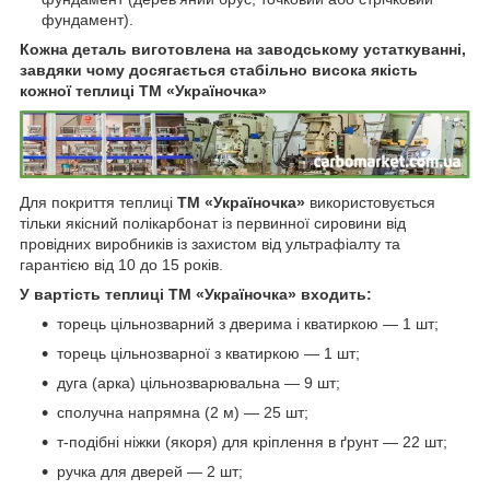
фундамент).
Кожна деталь виготовлена на заводському устаткуванні,
завдяки чому досягається стабільно висока якість
кожної теплиці ТМ «Україночка»
Для покриття теплиці
ТМ «Україночка»
використовується
тільки якісний полікарбонат із первинної сировини від
провідних виробників із захистом від ультрафіалту та
гарантією від 10 до 15 років.
У вартість теплиці ТМ «Україночка» входить:
торець цільнозварний з дверима і кватиркою — 1 шт;
торець цільнозварної з кватиркою — 1 шт;
дуга (арка) цільнозварювальна — 9 шт;
сполучна напрямна (2 м) — 25 шт;
т-подібні ніжки (якоря) для кріплення в ґрунт — 22 шт;
ручка для дверей — 2 шт;