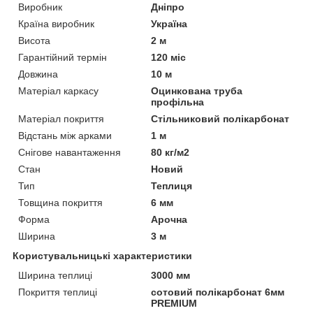
Виробник
Дніпро
Країна виробник
Україна
Висота
2 м
Гарантійний термін
120 міс
Довжина
10 м
Матеріал каркасу
Оцинкована труба
профільна
Матеріал покриття
Стільниковий полікарбонат
Відстань між арками
1 м
Снігове навантаження
80 кг/м2
Стан
Новий
Тип
Теплиця
Товщина покриття
6 мм
Форма
Арочна
Ширина
3 м
Користувальницькі характеристики
Ширина теплиці
3000 мм
Покриття теплиці
сотовий полікарбонат 6мм
PREMIUM