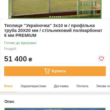
Теплиця "Україночка" 3х10 м / профільна
труба 20Х20 мм / стільниковий полікарбонат
6 мм PREMIUM
Готово до відправки
Роздріб
51 400
₴
Купити
Опис
Характеристики
Доставка
Оплата
Умови п
Опис