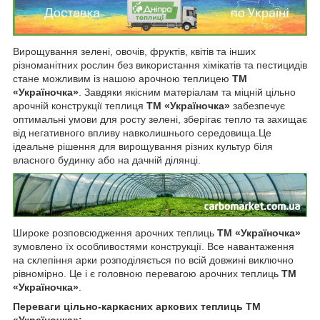
Вирощування зелені, овочів, фруктів, квітів та інших
різноманітних рослин без використання хімікатів та пестицидів
стане можливим із нашою арочною теплицею
ТМ
«Україночка»
. Завдяки якісним матеріалам та міцній цільно
арочній конструкції теплиця
ТМ «Україночка»
забезпечує
оптимальні умови для росту зелені, зберігає тепло та захищає
від негативного впливу навколишнього середовища.Це
ідеальне рішення для вирощування різних культур біля
власного будинку або на дачній ділянці.
Широке розповсюдження арочних теплиць
ТМ «Україночка»
зумовлено їх особливостями конструкції. Все навантаження
на склепіння арки розподіляється по всій довжині виключно
рівномірно. Це і є головною перевагою арочних теплиць
ТМ
«Україночка»
.
Переваги цільно-каркасних аркових теплиць ТМ
«Україночка»: