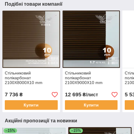
Подібні товари компанії
Стільниковий
Стільниковий
Стіл
полікарбонат
полікарбонат
полі
2100Х8000Х10 mm
2100Х9000Х10 mm
210
OSCAR White бронза
OSCAR Premium бронза
Prem
Сербія
Сербія
7 736
12 695
5 5
₴
₴/лист
Купити
Купити
Акційні пропозиції та новинки
–15%
–15%