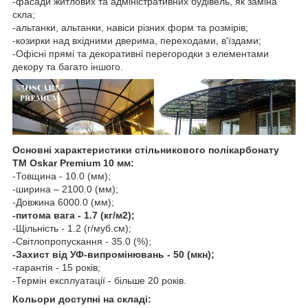
-фасади житлових та адміністративних будівель, як заміна
скла;
-альтанки, альтанки, навіси різних форм та розмірів;
-козирки над вхідними дверима, переходами, в'їздами;
-Офісні прямі та декоративні перегородки з елементами
декору та багато іншого.
Основні характеристики стільникового полікарбонату
ТМ Oskar Premium 10 мм:
-Товщина - 10.0 (мм);
-ширина – 2100.0 (мм);
-Довжина 6000.0 (мм);
-питома вага - 1.7 (кг/м2);
-Щільність - 1.2 (г/муб.см);
-Світлопропускання - 35.0 (%);
-Захист від УФ-випромінювань - 50 (мкн);
-гарантія - 15 років;
-Термін експлуатації - більше 20 років.
Кольори доступні на складі: