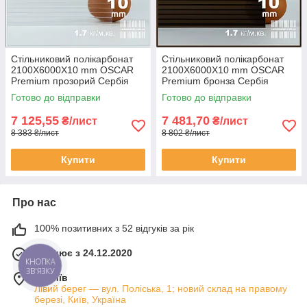
Стільниковий полікарбонат
Стільниковий полікарбонат
2100Х6000Х10 mm OSCAR
2100Х6000Х10 mm OSCAR
Premium прозорий Сербія
Premium бронза Сербія
Готово до відправки
Готово до відправки
7 125,55
7 481,70
₴/лист
₴/лист
8 383 ₴/лист
8 802 ₴/лист
Купити
Купити
Про нас
100% позитивних з 52 відгуків за рік
Працює з 24.12.2020
КНОПКА
ЗВ'ЯЗКУ
м. Київ
Лівий берег — вул. Поліська, 1; новий склад на правому
березі, Київ, Україна