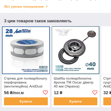
Всі умови повернення
З цим товаром також замовляють
Стрічка для полікарбонату
Шайба полікарбонатна
Стрі
перфорована
бронза TM Oscar діметр
суці
(вентиляційна) AntiDust
40 мм (Україна)
Anti
AD3528 ширина 28 мм
мм
56
12
32
₴/пог.м
₴
₴
Купити
Купити