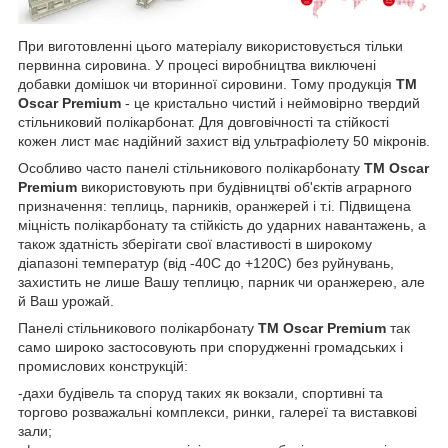
При виготовленні цього матеріалу використовується тільки
первинна сировина. У процесі виробництва виключені
добавки домішок чи вторинної сировини. Тому продукція
ТМ
Oscar Premium
- це кристально чистий і неймовірно твердий
стільниковий полікарбонат. Для довговічності та стійкості
кожен лист має надійний захист від ультрафіолету 50 мікронів.
Особливо часто панелі стільникового полікарбонату
ТМ Oscar
Premium
використовують при будівництві об'єктів аграрного
призначення: теплиць, парників, оранжерей і т.і. Підвищена
міцність полікарбонату та стійкість до ударних навантажень, а
також здатність зберігати свої властивості в широкому
діапазоні температур (від -40С до +120С) без руйнувань,
захистить не лише Вашу теплицю, парник чи оранжерею, але
й Ваш урожай.
Панелі стільникового полікарбонату
ТМ Oscar Premium
так
само широко застосовують при спорудженні громадських і
промислових конструкцій:
-дахи будівель та споруд таких як вокзали, спортивні та
торгово розважальні комплекси, ринки, галереї та виставкові
зали;