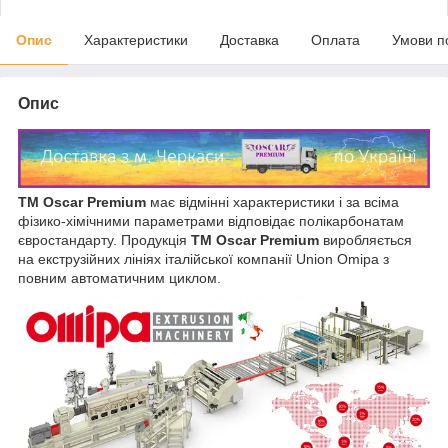
Опис
Характеристики
Доставка
Оплата
Умови п
Опис
ТМ Oscar Premium
має відмінні характеристики і за всіма
фізико-хімічними параметрами відповідає полікарбонатам
євростандарту. Продукція
ТМ Oscar Premium
виробляється
на екструзійних лініях італійської компанії Union Omipa з
повним автоматичним циклом.