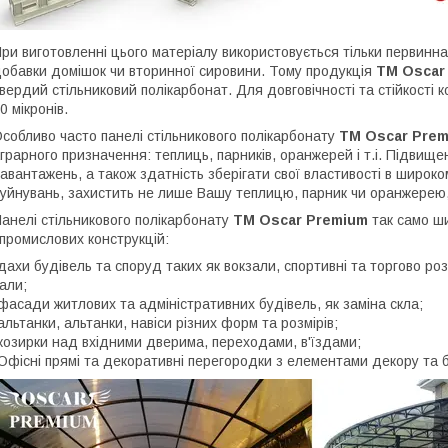
ри виготовленні цього матеріалу використовується тільки первинн
обавки домішок чи вторинної сировини. Тому продукція
ТМ Oscar
вердий стільниковий полікарбонат. Для довговічності та стійкості 
0 мікронів.
собливо часто панелі стільникового полікарбонату
ТМ Oscar Pre
грарного призначення: теплиць, парників, оранжерей і т.і. Підвище
авантажень, а також здатність зберігати свої властивості в широк
уйнувань, захистить не лише Вашу теплицю, парник чи оранжерею,
анелі стільникового полікарбонату
ТМ Oscar Premium
так само ш
 промислових конструкцій:
дахи будівель та споруд таких як вокзали, спортивні та торгово роз
али;
фасади житлових та адміністративних будівель, як заміна скла;
альтанки, альтанки, навіси різних форм та розмірів;
козирки над вхідними дверима, переходами, в'їздами;
Офісні прямі та декоративні перегородки з елементами декору та б