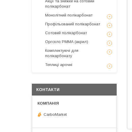
Акції та знижки на сотовий
полікарбонат
Монолітний полікарбонат
Профільований полікарбонат
Сотовий полікарбонат
Оргскло PMMA (акрил)
Комплектуючі для
полікарбонату
Теплиці арочні
КОНТАКТИ
CarboMarket