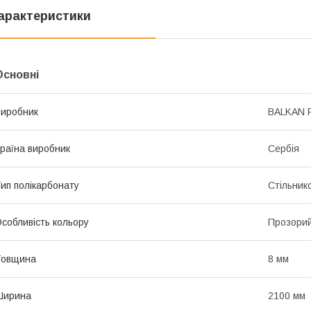
арактеристики
Основні
иробник
BALKAN 
раїна виробник
Сербія
ип полікарбонату
Стільник
собливість кольору
Прозори
Товщина
8 мм
Ширина
2100 мм