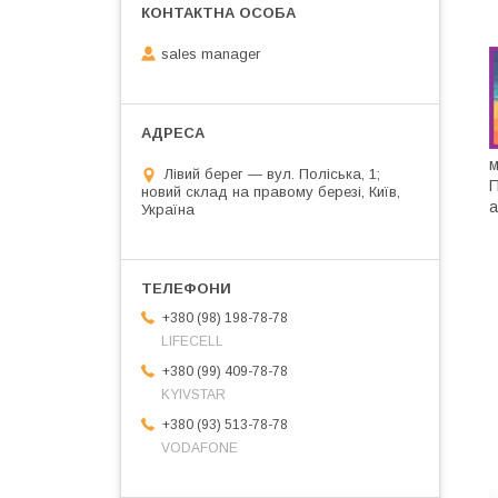
sales manager
м
Лівий берег — вул. Поліська, 1;
новий склад на правому березі, Київ,
а
Україна
+380 (98) 198-78-78
LIFECELL
+380 (99) 409-78-78
KYIVSTAR
+380 (93) 513-78-78
VODAFONE