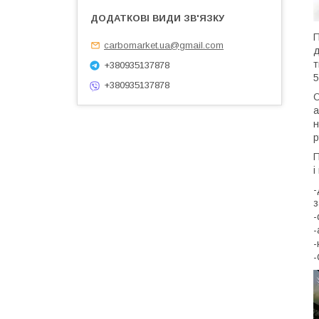
П
carbomarket.ua@gmail.com
д
т
+380935137878
5
+380935137878
О
а
н
р
П
і
-
з
-
-
-
-