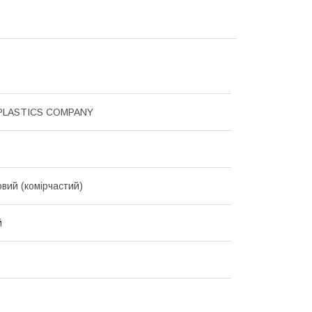
PLASTICS COMPANY
овий (комірчастий)
й