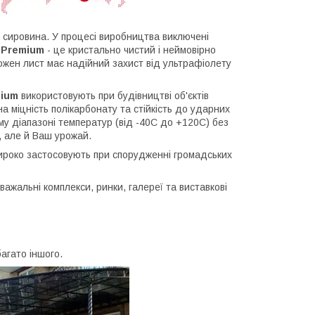
а сировина. У процесі виробництва виключені
 Premium
- це кристально чистий і неймовірно
кожен лист має надійний захист від ультрафіолету
mium
використовують при будівництві об'єктів
на міцність полікарбонату та стійкість до ударних
ому діапазоні температур (від -40С до +120С) без
 але й Ваш урожай.
ироко застосовують при спорудженні громадських
важальні комплекси, ринки, галереї та виставкові
агато іншого.