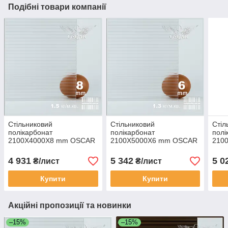
Подібні товари компанії
Стільниковий
Стільниковий
Стіл
полікарбонат
полікарбонат
полі
2100Х4000Х8 mm OSCAR
2100Х5000Х6 mm OSCAR
210
Premium прозорий Сербія
Premium прозорий Сербія
Prem
4 931
5 342
5 0
₴/лист
₴/лист
Купити
Купити
Акційні пропозиції та новинки
–15%
–15%