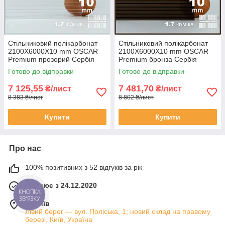
Стільниковий полікарбонат
Стільниковий полікарбонат
2100Х6000Х10 mm OSCAR
2100Х6000Х10 mm OSCAR
Premium прозорий Сербія
Premium бронза Сербія
Готово до відправки
Готово до відправки
7 125,55
7 481,70
₴/лист
₴/лист
8 383 ₴/лист
8 802 ₴/лист
Купити
Купити
Про нас
100% позитивних з 52 відгуків за рік
Працює з 24.12.2020
КНОПКА
ЗВ'ЯЗКУ
м. Київ
Лівий берег — вул. Поліська, 1; новий склад на правому
березі, Київ, Україна