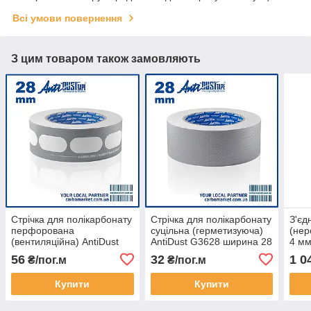
Всі умови повернення
З цим товаром також замовляють
Стрічка для полікарбонату
Стрічка для полікарбонату
З'єд
перфорована
суцільна (герметизуюча)
(нер
(вентиляційна) AntiDust
AntiDust G3628 ширина 28
4 мм
AD3528 ширина 28 мм
мм
56
32
1 0
₴/пог.м
₴/пог.м
Купити
Купити