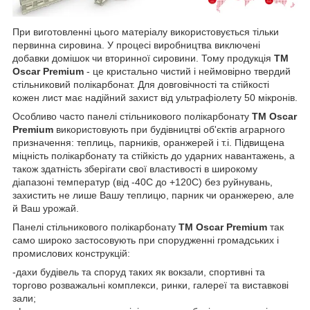
При виготовленні цього матеріалу використовується тільки
первинна сировина. У процесі виробництва виключені
добавки домішок чи вторинної сировини. Тому продукція
ТМ
Oscar Premium
- це кристально чистий і неймовірно твердий
стільниковий полікарбонат. Для довговічності та стійкості
кожен лист має надійний захист від ультрафіолету 50 мікронів.
Особливо часто панелі стільникового полікарбонату
ТМ Oscar
Premium
використовують при будівництві об'єктів аграрного
призначення: теплиць, парників, оранжерей і т.і. Підвищена
міцність полікарбонату та стійкість до ударних навантажень, а
також здатність зберігати свої властивості в широкому
діапазоні температур (від -40С до +120С) без руйнувань,
захистить не лише Вашу теплицю, парник чи оранжерею, але
й Ваш урожай.
Панелі стільникового полікарбонату
ТМ Oscar Premium
так
само широко застосовують при спорудженні громадських і
промислових конструкцій:
-дахи будівель та споруд таких як вокзали, спортивні та
торгово розважальні комплекси, ринки, галереї та виставкові
зали;