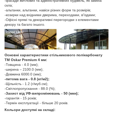
-фасади житлових та адміністративних будівель, як заміна
скла;
-альтанки, альтанки, навіси різних форм та розмірів;
-козирки над вхідними дверима, переходами, в'їздами;
-Офісні прямі та декоративні перегородки з елементами
декору та багато іншого.
Основні характеристики стільникового полікарбонату
ТМ Oskar Premium 4 мм:
-Товщина - 4.0 (мм);
-ширина – 2100.0 (мм);
-Довжина 6000.0 (мм);
-питома вага - 0.8 (кг/м2);
-Щільність - 1.2 (г/муб.см);
-Світлопропускання - 88.0 (%);
-Захист від УФ-випромінювань - 50 (мкн);
-гарантія - 15 років;
-Термін експлуатації - більше 20 років.
Кольори доступні на складі: