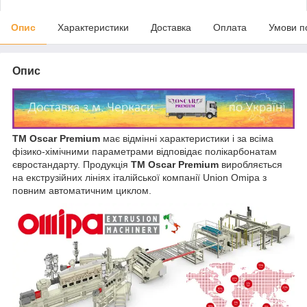
Опис
Характеристики
Доставка
Оплата
Умови п
Опис
ТМ Oscar Premium
має відмінні характеристики і за всіма
фізико-хімічними параметрами відповідає полікарбонатам
євростандарту. Продукція
ТМ Oscar Premium
виробляється
на екструзійних лініях італійської компанії Union Omipa з
повним автоматичним циклом.