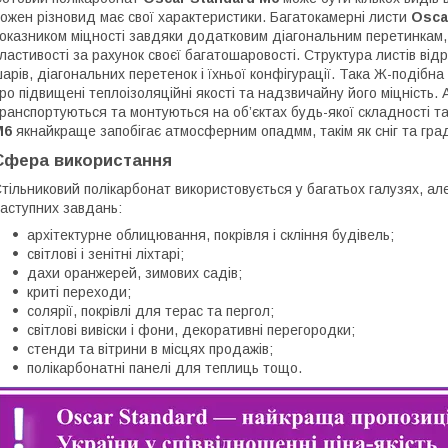
ожен різновид має свої характеристики. Багатокамерні листи
Osca
оказником міцності завдяки додатковим діагональним перетинкам, 
ластивості за рахунок своєї багатошаровості. Структура листів відр
арів, діагональних перетенок і їхньої конфігурації. Така Ж-подібн
ро підвищені теплоізоляційні якості та надзвичайну його міцність. 
ранспортуються та монтуються на об’єктах будь-якої складності т
M6
якнайкраще запобігає атмосферним опадмм, такім як сніг та гра
Сфера використання
тільниковий полікарбонат використовується у багатьох галузях, ал
аступних завдань:
архітектурне облицювання, покрівля і скління будівель;
світлові і зенітні ліхтарі;
дахи оранжерей, зимових садів;
криті переходи;
солярії, покрівлі для терас та пергол;
світлові вивіски і фони, декоративні перегородки;
стенди та вітрини в місцях продажів;
полікарбонатні панелі для теплиць тощо.