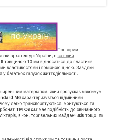
Прозорим
сній архетектурі України, є
сотовий
M6
товщиною 10 мм відноситься до пластиків
ими властивостями і помірною ціною. Завдяки
 у багатьох галузях життєдіяльності.
иренішим матеріалом, який пропускає максимум
andard M6
характеризується відмінними
и чому легко транспорптуються, монтуються та
карбонат
ТМ Oscar
має подібність до звичайного
іхтарів, вікон, торгівельних майданчиків тощо, як
в залежності від структури та товщини листа.