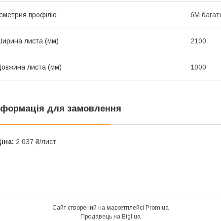
еметрия профілю
6М багат
ирина листа (мм)
2100
овжина листа (мм)
1000
нформація для замовлення
іна:
2 037 ₴/лист
Сайт створений на маркетплейсі
Prom.ua
Продавець на Bigl.ua