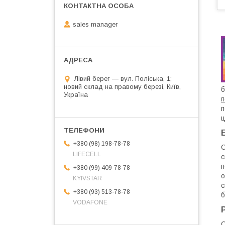
sales manager
Лівий берег — вул. Поліська, 1;
новий склад на правому березі, Київ,
б
Україна
п
п
+380 (98) 198-78-78
С
LIFECELL
с
п
+380 (99) 409-78-78
о
KYIVSTAR
с
+380 (93) 513-78-78
б
VODAFONE
С