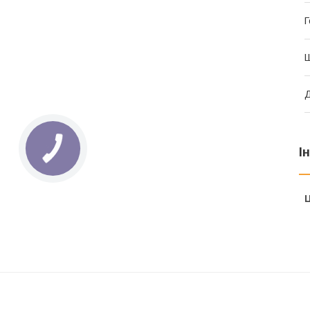
Г
Ш
Д
І
Ц