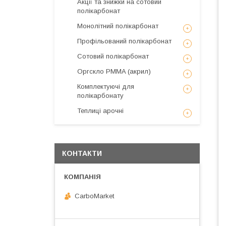
Акції та знижки на сотовий
полікарбонат
Монолітний полікарбонат
Профільований полікарбонат
Сотовий полікарбонат
Оргскло PMMA (акрил)
Комплектуючі для
полікарбонату
Теплиці арочні
КОНТАКТИ
CarboMarket