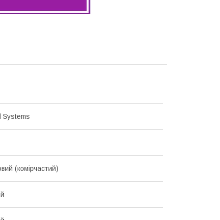
d Systems
овий (комірчастий)
ий