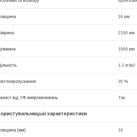
собливість кольору
Бронзов
Товщина
16 мм
Ширина
2100 мм
Довжина
1000 мм
ільність
1.2 кг/м2
вітлопропускання
35 %
ахист від УФ-випромінювань
Так
Користувальницькі характеристики
овщина (мм)
16