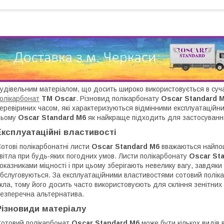
удівельним матеріалом, що досить широко використовується в суча
олікарбонат
ТМ Oscar
. Різновид полікарбонату
Oscar Standard 
еревіриних часом, які характеризуються відмінними експлуатаційн
цьому
Oscar Standard M6
як найкраще підходить для застосування
Експлуатаційні властивості
отові полікарбонатні листи
Oscar Standard M6
вважаються найпош
вітла при будь-яких погодних умов. Листи полікарбонату
Oscar St
оказниками міцності і при цьому зберігають невелику вагу, завдяк
бслуговуються. За експлуатаційними властивостями сотовий полі
кла, тому його досить часто використовуєють для скління зенітних л
езперечна альтернатива.
Різновиди матеріалу
отовий полікарбонат
Oscar Standard M6
може бути кількох видів 