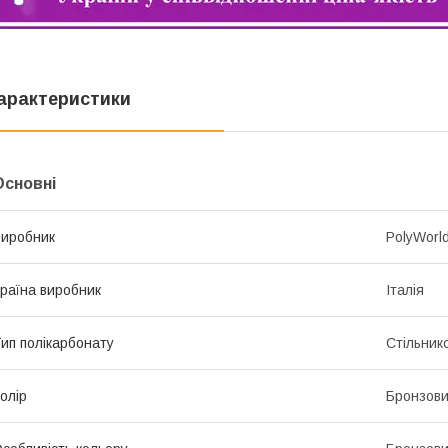
арактеристики
Основні
иробник
PolyWorl
раїна виробник
Італія
ип полікарбонату
Стільник
олір
Бронзов