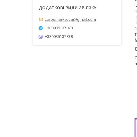
К
п
в
carbomarket.ua@gmail.com
ш
+380935137878
п
т
+380935137878
С
н