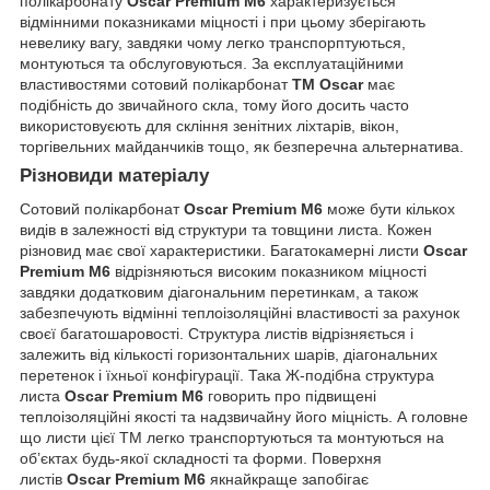
полікарбонату
Oscar Premium M6
характеризується
відмінними показниками міцності і при цьому зберігають
невелику вагу, завдяки чому легко транспорптуються,
монтуються та обслуговуються. За експлуатаційними
властивостями сотовий полікарбонат
ТМ Oscar
має
подібність до звичайного скла, тому його досить часто
використовуєють для скління зенітних ліхтарів, вікон,
торгівельних майданчиків тощо, як безперечна альтернатива.
Різновиди матеріалу
Сотовий полікарбонат
Oscar Premium M6
може бути кількох
видів в залежності від структури та товщини листа. Кожен
різновид має свої характеристики. Багатокамерні листи
Oscar
Premium M6
відрізняються високим показником міцності
завдяки додатковим діагональним перетинкам, а також
забезпечують відмінні теплоізоляційні властивості за рахунок
своєї багатошаровості. Структура листів відрізняється і
залежить від кількості горизонтальних шарів, діагональних
перетенок і їхньої конфігурації. Така Ж-подібна структура
листа
Oscar Premium M6
говорить про підвищені
теплоізоляційні якості та надзвичайну його міцність. А головне
що листи цієї ТМ легко транспортуються та монтуються на
об’єктах будь-якої складності та форми. Поверхня
листів
Oscar Premium M6
якнайкраще запобігає