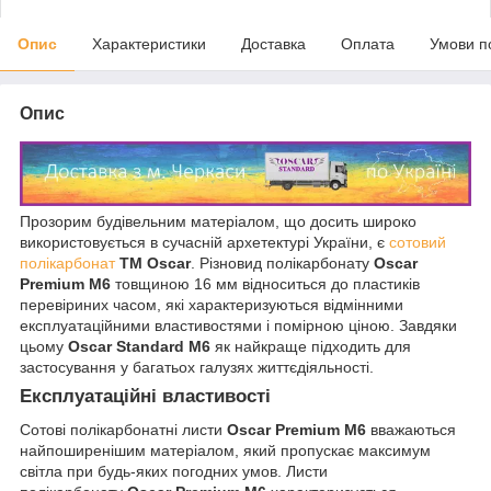
Опис
Характеристики
Доставка
Оплата
Умови п
Опис
Прозорим будівельним матеріалом, що досить широко
використовується в сучасній архетектурі України, є
сотовий
полікарбонат
ТМ Oscar
. Різновид полікарбонату
Oscar
Premium M6
товщиною 16 мм відноситься до пластиків
перевіриних часом, які характеризуються відмінними
експлуатаційними властивостями і помірною ціною. Завдяки
цьому
Oscar Standard M6
як найкраще підходить для
застосування у багатьох галузях життєдіяльності.
Експлуатаційні властивості
Сотові полікарбонатні листи
Oscar Premium M6
вважаються
найпоширенішим матеріалом, який пропускає максимум
світла при будь-яких погодних умов. Листи