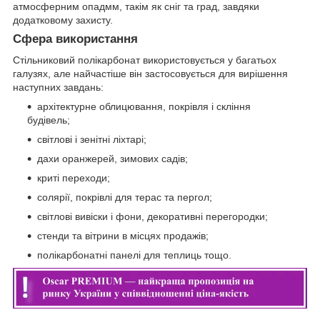
атмосферним опадмм, такім як сніг та град, завдяки
додатковому захисту.
Сфера використання
Стільниковий полікарбонат використовується у багатьох
галузях, але найчастіше він застосовується для вирішення
наступних завдань:
архітектурне облицювання, покрівля і скління
будівель;
світлові і зенітні ліхтарі;
дахи оранжерей, зимових садів;
криті переходи;
солярії, покрівлі для терас та пергол;
світлові вивіски і фони, декоративні перегородки;
стенди та вітрини в місцях продажів;
полікарбонатні панелі для теплиць тощо.