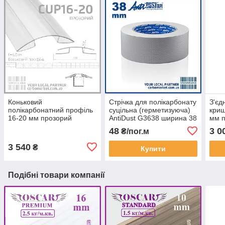
Коньковий
Стрічка для полікарбонату
З'єд
полікарбонатний профіль
суцільна (герметизуюча)
криш
16-20 мм прозорий
AntiDust G3638 ширина 38
мм 
мм
48
3 0
₴/пог.м
3 540
₴
Купити
Подібні товари компанії