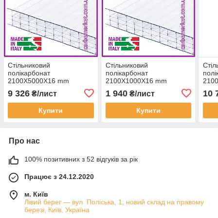
Стільниковий
Стільниковий
Стіл
полікарбонат
полікарбонат
полі
2100Х5000Х16 mm
2100Х1000Х16 mm
210
OSCAR Standard M6
OSCAR Standard M6
OSC
9 326
1 940
10 
₴/лист
₴/лист
посилений прозорий
посилений прозорий
поси
Купити
Купити
Про нас
100% позитивних з 52 відгуків за рік
Працює з 24.12.2020
м. Київ
Лівий берег — вул. Поліська, 1; новий склад на правому
березі, Київ, Україна