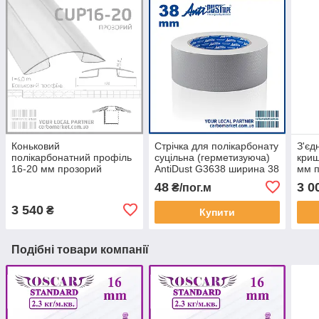
Коньковий
Стрічка для полікарбонату
З'єд
полікарбонатний профіль
суцільна (герметизуюча)
криш
16-20 мм прозорий
AntiDust G3638 ширина 38
мм 
мм
48
3 0
₴/пог.м
3 540
₴
Купити
Подібні товари компанії