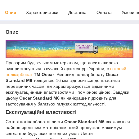
Опис
Характеристики
Доставка
Оплата
Умови п
Опис
Прозорим будівельним матеріалом, що досить широко
використовується в сучасній архетектурі України, є
сотовий
полікарбонат
ТМ Oscar
. Різновид полікарбонату
Oscar
Standard M6
товщиною 16 мм відноситься до пластиків
перевіриних часом, які характеризуються відмінними
експлуатаційними властивостями і помірною ціною. Завдяки
цьому
Oscar Standard M6
як найкраще підходить для
застосування у багатьох галузях життєдіяльності.
Експлуатаційні властивості
Сотові полікарбонатні листи
Oscar Standard M6
вважаються
найпоширенішим матеріалом, який пропускає максимум
світла при будь-яких погодних умов. Листи