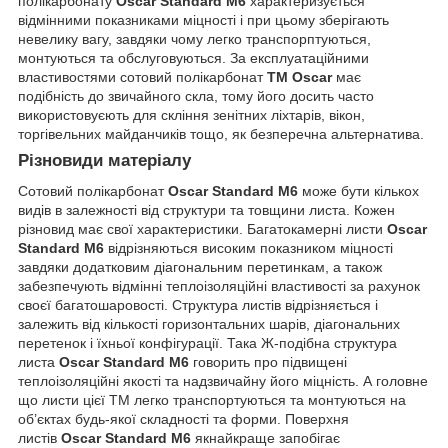
полікарбонату
Oscar Standard M6
характеризується
відмінними показниками міцності і при цьому зберігають
невелику вагу, завдяки чому легко транспорптуються,
монтуються та обслуговуються. За експлуатаційними
властивостями сотовий полікарбонат
ТМ Oscar
має
подібність до звичайного скла, тому його досить часто
використовуєють для скління зенітних ліхтарів, вікон,
торгівельних майданчиків тощо, як безперечна альтернатива.
Різновиди матеріалу
Сотовий полікарбонат
Oscar Standard M6
може бути кількох
видів в залежності від структури та товщини листа. Кожен
різновид має свої характеристики. Багатокамерні листи
Oscar
Standard M6
відрізняються високим показником міцності
завдяки додатковим діагональним перетинкам, а також
забезпечують відмінні теплоізоляційні властивості за рахунок
своєї багатошаровості. Структура листів відрізняється і
залежить від кількості горизонтальних шарів, діагональних
перетенок і їхньої конфігурації. Така Ж-подібна структура
листа
Oscar Standard M6
говорить про підвищені
теплоізоляційні якості та надзвичайну його міцність. А головне
що листи цієї ТМ легко транспортуються та монтуються на
об’єктах будь-якої складності та форми. Поверхня
листів
Oscar Standard M6
якнайкраще запобігає