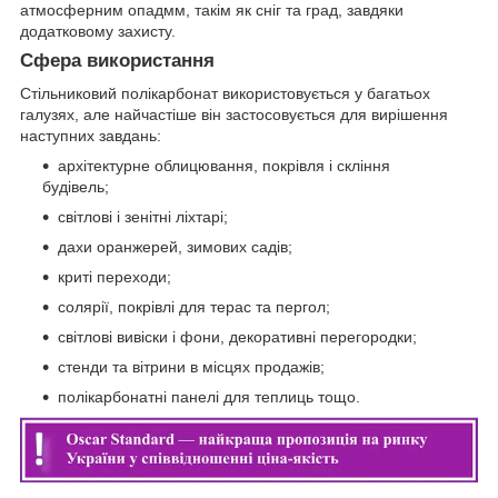
атмосферним опадмм, такім як сніг та град, завдяки
додатковому захисту.
Сфера використання
Стільниковий полікарбонат використовується у багатьох
галузях, але найчастіше він застосовується для вирішення
наступних завдань:
архітектурне облицювання, покрівля і скління
будівель;
світлові і зенітні ліхтарі;
дахи оранжерей, зимових садів;
криті переходи;
солярії, покрівлі для терас та пергол;
світлові вивіски і фони, декоративні перегородки;
стенди та вітрини в місцях продажів;
полікарбонатні панелі для теплиць тощо.