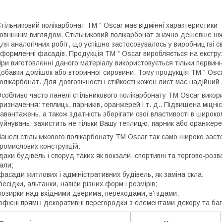
тільниковий полікарбонат ТМ " Oscar має відмінні характеристики -
овнішнім виглядом. Стільниковий полікарбонат значно дешевше ніж
ля аналогічних робіт, що успішно застосовувалось у виробництві св
формленні фасадів. Продукція ТМ " Oscar виробляється на екструзій
ри виготовленні даного матеріалу використовується тільки первин
обавки домішок або вторинної сировини. Тому продукція ТМ " Osca
олікарбонат. Для довговічності і стійкості кожен лист має надійний
собливо часто панелі стільникового полікарбонату ТМ Oscar викори
ризначення: теплиць, парників, оранжерей і т. д.. Підвищена міцніс
авантажень, а також здатність зберігати свої властивості в широк
уйнувань, захистить не тільки Вашу теплицю, парник або оранжере
анелі стільникового полікарбонату ТМ Oscar так само широко заст
ромислових конструкцій:
дахи будівель і споруд таких як вокзали, спортивні та торгово-розв
али;
фасади житлових і адміністративних будівель, як заміна скла;
бесідки, альтанки, навіси різних форм і розмірів;
козирки над вхідними дверима, переходами, в'їздами;
офісні прямі і декоративні перегородки з елементами декору та баг