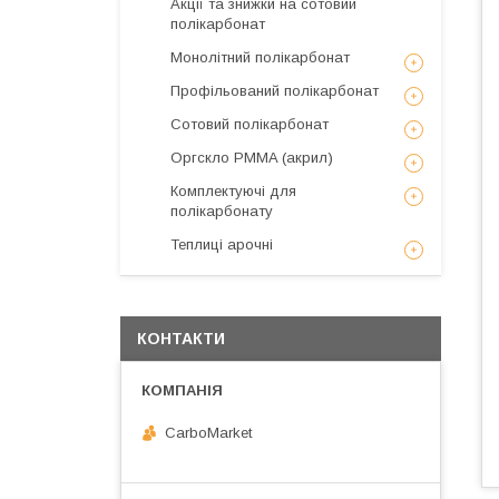
Акції та знижки на сотовий
полікарбонат
Монолітний полікарбонат
Профільований полікарбонат
Сотовий полікарбонат
Оргскло PMMA (акрил)
Комплектуючі для
полікарбонату
Теплиці арочні
КОНТАКТИ
CarboMarket