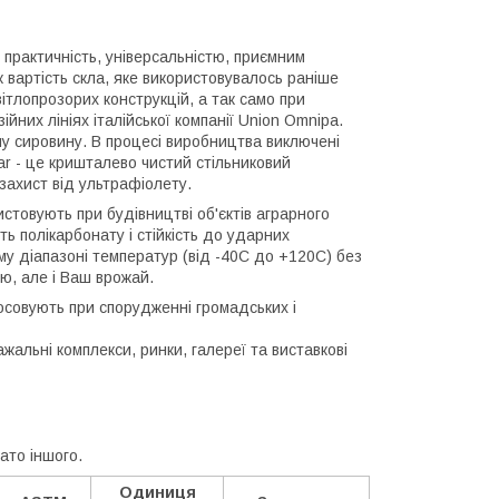
 практичність, універсальністю, приємним
 вартість скла, яке використовувалось раніше
ітлопрозорих конструкцій, а так само при
них лініях італійської компанії Union Omnipa.
ну сировину. В процесі виробництва виключені
r - це кришталево чистий стільниковий
 захист від ультрафіолету.
стовують при будівництві об'єктів аграрного
ть полікарбонату і стійкість до ударних
ому діапазоні температур (від -40С до +120С) без
ю, але і Ваш врожай.
осовують при спорудженні громадських і
ажальні комплекси, ринки, галереї та виставкові
ато іншого.
Одиниця