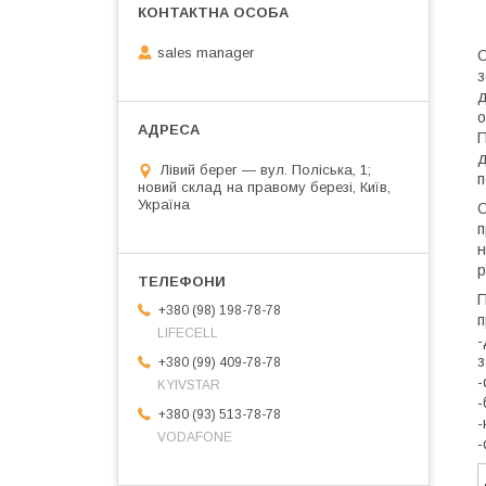
sales manager
С
з
д
о
П
д
Лівий берег — вул. Поліська, 1;
п
новий склад на правому березі, Київ,
Україна
О
п
н
р
П
+380 (98) 198-78-78
п
LIFECELL
-
з
+380 (99) 409-78-78
-
KYIVSTAR
-
+380 (93) 513-78-78
-
VODAFONE
-