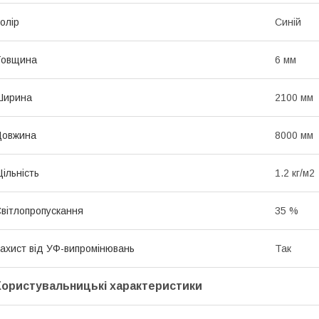
олір
Синій
Товщина
6 мм
Ширина
2100 мм
Довжина
8000 мм
ільність
1.2 кг/м2
вітлопропускання
35 %
ахист від УФ-випромінювань
Так
Користувальницькі характеристики