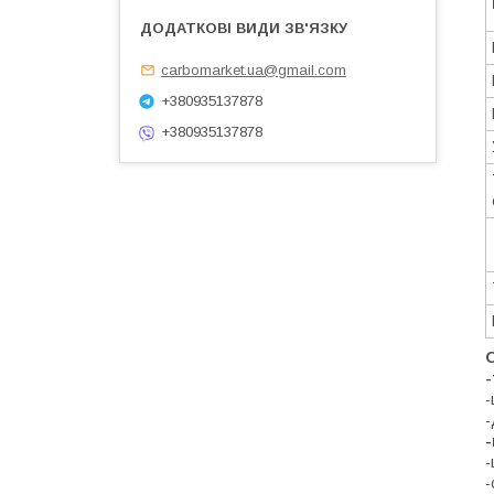
carbomarket.ua@gmail.com
+380935137878
+380935137878
О
-
-
-
-
-
-