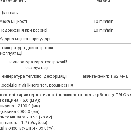
Властивість
Умови
Щільність
Межа міцності
10 mm/min
Подовження при розриві
10 mm/min
Ударна міцність при ударі
Температура довгострокової
експлуатації
Температура короткостроковій
експлуатації
Температура теплової деформації
Навантаження: 1.82 MPa
Коефіцієнт лінійного теп. розширення
сновні характеристики стільникового полікарбонату ТМ Osk
товщина - 6.0 (мм);
ширина - 2100.0 (мм);
довжина 6000.0 (мм);
питома вага - 0.93 (кг/м2);
щільність - 1.2 (р/муб.см);
світлопропускання - 35.0(%);