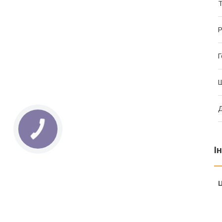
Т
Р
Г
Ш
Д
І
Ц