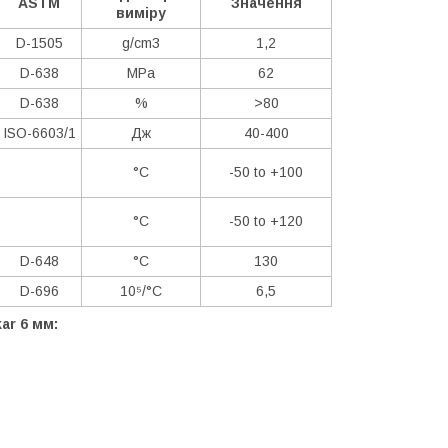
ASTM
Значення
виміру
D-1505
g/cm3
1,2
D-638
MPa
62
D-638
%
>80
ISO-6603/1
Дж
40-400
°C
-50 to +100
°C
-50 to +120
D-648
°C
130
D-696
10⁵/°C
6,5
ar 6 мм: