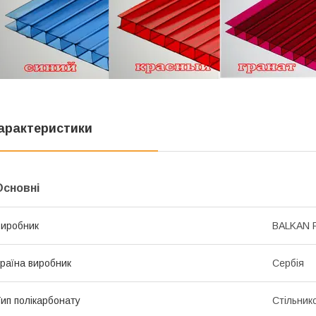
арактеристики
Основні
иробник
BALKAN 
раїна виробник
Сербія
ип полікарбонату
Стільник