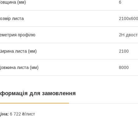
овщина (мм)
6
озмір листа
2100х60
еметрия профілю
2Н двост
ирина листа (мм)
2100
овжина листа (мм)
8000
нформація для замовлення
іна:
6 722 ₴/лист