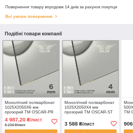
Повернення товару впродовж 14 днів за рахунок покупця
Всі умови повернення
Подібні товари компанії
Монолітний полікарбонат
Монолітний полікарбонат
Моно
1025Х2050Х6 мм
1025Х2050Х4 мм
500
прозорий TM OSCAR-PR
прозорий TM OSCAR-ST
TM 
Solid (ОСКАР-Преміум)
Solid (ОСКАР-Стандарт)
(ОСК
4 987,20
₴/лист
Сербія
Сербія
3 588
906
₴/лист
6 234 ₴/лист