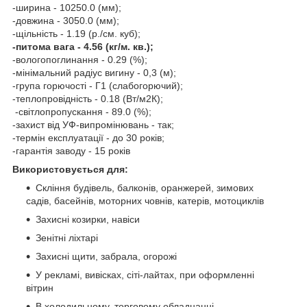
-ширина - 10250.0 (мм);
-довжина - 3050.0 (мм);
-щільність - 1.19 (р./см. куб);
-питома вага - 4.56 (кг/м. кв.);
-вологопоглинання - 0.29 (%);
-мінімальний радіус вигину - 0,3 (м);
-група горючості - Г1 (слабогорючий);
-теплопровідність - 0.18 (Вт/м2К);
-світлопропускання - 89.0 (%);
-захист від УФ-випромінювань - так;
-термін експлуатації - до 30 років;
-гарантія заводу - 15 років
Використовується для:
Скління будівель, балконів, оранжерей, зимових
садів, басейнів, моторних човнів, катерів, мотоциклів
Захисні козирки, навіси
Зенітні ліхтарі
Захисні щити, забрала, огорожі
У рекламі, вивісках, сіті-лайтах, при оформленні
вітрин
В холодильному, торговому обладнанні