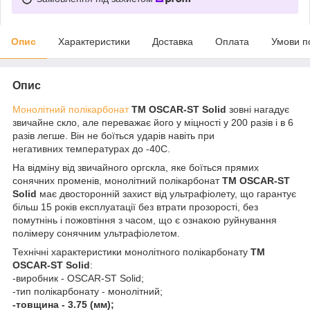
Опис
Характеристики
Доставка
Оплата
Умови п
Опис
Монолітний полікарбонат
ТМ OSCAR-ST Solid
зовні нагадує
звичайне скло, але переважає його у міцності у 200 разів і в 6
разів легше. Він не боїться ударів навіть при
негативних температурах до -40С.
На відміну від звичайного оргскла, яке боїться прямих
сонячних променів, монолітний полікарбонат
ТМ OSCAR-ST
Solid
має двосторонній захист від ультрафіолету, що гарантує
більш 15 років експлуатації без втрати прозорості, без
помутнінь і пожовтіння з часом, що є ознакою руйнування
полімеру сонячним ультрафіолетом.
Технічні характеристики монолітного полікарбонату
ТМ
OSCAR-ST Solid
:
-виробник - OSCAR-ST Solid;
-тип полікарбонату - монолітний;
-товщина - 3.75 (мм);