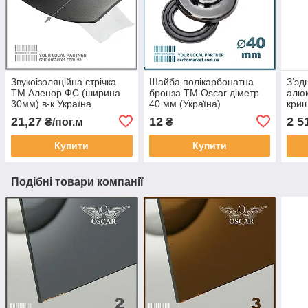
Звукоізоляційна стрічка
Шайба полікарбонатна
З’эд
ТМ Аленор ФС (ширина
бронза TM Oscar діметр
алюм
30мм) в-к Україна
40 мм (Україна)
кри
АЛЮ
21,27
12
2 5
₴/пог.м
₴
6,1 
(Укр
Купити
Купити
Подібні товари компанії