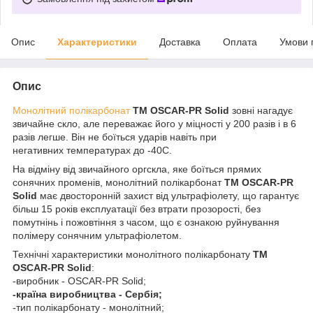
Опис
Характеристики
Доставка
Оплата
Умови 
Опис
Монолітний полікарбонат
ТМ OSCAR-PR Solid
зовні нагадує
звичайне скло, але переважає його у міцності у 200 разів і в 6
разів легше. Він не боїться ударів навіть при
негативних температурах до -40С.
На відміну від звичайного оргскла, яке боїться прямих
сонячних променів, монолітний полікарбонат
ТМ OSCAR-PR
Solid
має двосторонній захист від ультрафіолету, що гарантує
більш 15 років експлуатації без втрати прозорості, без
помутнінь і пожовтіння з часом, що є ознакою руйнування
полімеру сонячним ультрафіолетом.
Технічні характеристики монолітного полікарбонату
ТМ
OSCAR-PR Solid
:
-виробник - OSCAR-PR Solid;
-країна виробництва - Сербія;
-тип полікарбонату - монолітний;