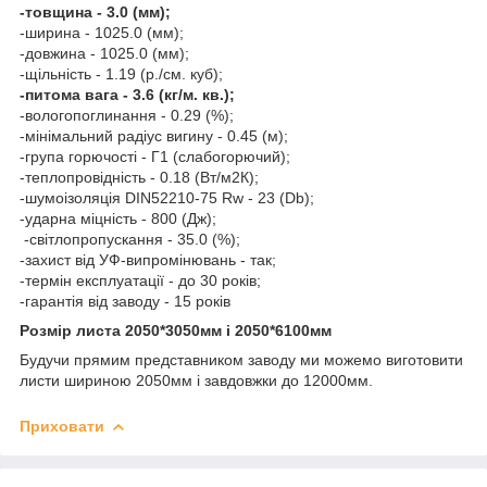
-товщина - 3.0 (мм);
-ширина - 1025.0 (мм);
-довжина - 1025.0 (мм);
-щільність - 1.19 (р./см. куб);
-питома вага - 3.6 (кг/м. кв.);
-вологопоглинання - 0.29 (%);
-мінімальний радіус вигину - 0.45 (м);
-група горючості - Г1 (слабогорючий);
-теплопровідність - 0.18 (Вт/м2К);
-шумоізоляція DIN52210-75 Rw - 23 (Db);
-ударна міцність - 800 (Дж);
-світлопропускання - 35.0 (%);
-захист від УФ-випромінювань - так;
-термін експлуатації - до 30 років;
-гарантія від заводу - 15 років
Розмір листа 2050*3050мм і 2050*6100мм
Будучи прямим представником заводу ми можемо виготовити
листи шириною 2050мм і завдовжки до 12000мм.
Приховати