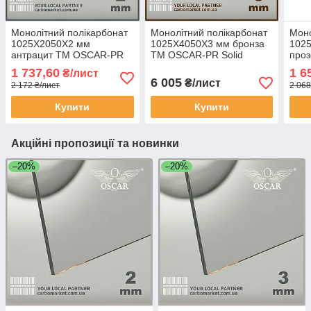
Монолітний полікарбонат
Монолітний полікарбонат
Моно
1025Х2050Х2 мм
1025Х4050Х3 мм бронза
102
антрацит TM OSCAR-PR
TM OSCAR-PR Solid
про
Solid (ОСКАР-Преміум)
(ОСКАР-Преміум) Сербія
Soli
1 737,60
1 6
₴/лист
Сербія
Серб
6 005
₴/лист
2 172 ₴/лист
2 068
Купити
Купити
Акційні пропозиції та новинки
–20%
–20%