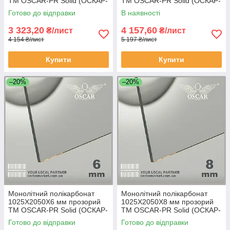
TM OSCAR-PR Solid (ОСКАР-
TM OSCAR-PR Solid (ОСКАР-
Преміум) Сербія
Преміум) Сербія
Готово до відправки
В наявності
3 323,20
4 157,60
₴/лист
₴/лист
4 154 ₴/лист
5 197 ₴/лист
Купити
Купити
–20%
–20%
Монолітний полікарбонат
Монолітний полікарбонат
1025Х2050Х6 мм прозорий
1025Х2050Х8 мм прозорий
TM OSCAR-PR Solid (ОСКАР-
TM OSCAR-PR Solid (ОСКАР-
Преміум) Сербія
Преміум) Сербія
Готово до відправки
Готово до відправки