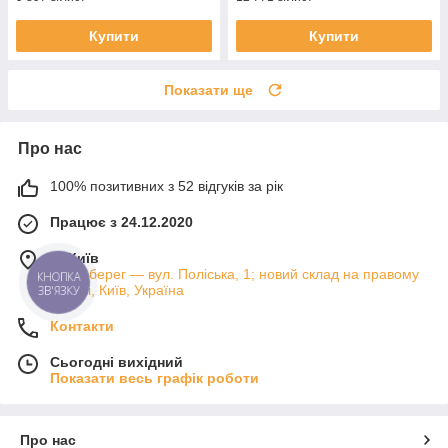
Купити
Купити
Показати ще
Про нас
100% позитивних з 52 відгуків за рік
Працює з 24.12.2020
м. Київ
Лівий берег — вул. Поліська, 1; новий склад на правому
КНОПКА
березі, Київ, Україна
ЗВ'ЯЗКУ
Контакти
Сьогодні вихідний
Показати весь графік роботи
Про нас