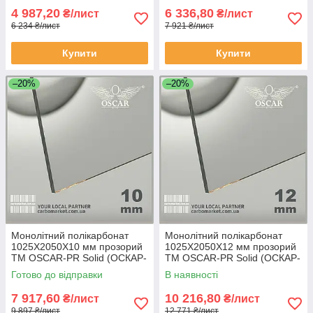
4 987,20
6 336,80
₴/лист
₴/лист
6 234 ₴/лист
7 921 ₴/лист
Купити
Купити
–20%
–20%
Монолітний полікарбонат
Монолітний полікарбонат
1025Х2050Х10 мм прозорий
1025Х2050Х12 мм прозорий
TM OSCAR-PR Solid (ОСКАР-
TM OSCAR-PR Solid (ОСКАР-
Преміум) Сербія
Преміум) Сербія
Готово до відправки
В наявності
7 917,60
10 216,80
₴/лист
₴/лист
9 897 ₴/лист
12 771 ₴/лист