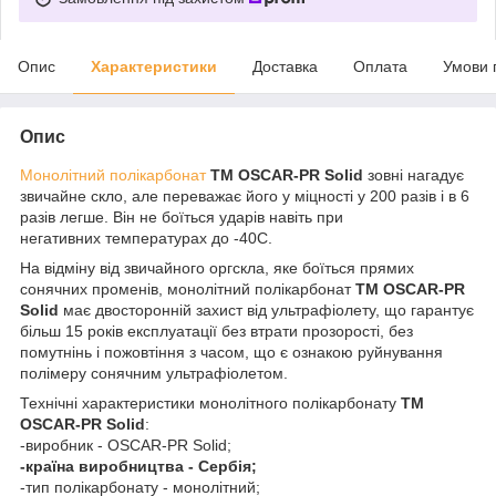
Опис
Характеристики
Доставка
Оплата
Умови 
Опис
Монолітний полікарбонат
ТМ OSCAR-PR Solid
зовні нагадує
звичайне скло, але переважає його у міцності у 200 разів і в 6
разів легше. Він не боїться ударів навіть при
негативних температурах до -40С.
На відміну від звичайного оргскла, яке боїться прямих
сонячних променів, монолітний полікарбонат
ТМ OSCAR-PR
Solid
має двосторонній захист від ультрафіолету, що гарантує
більш 15 років експлуатації без втрати прозорості, без
помутнінь і пожовтіння з часом, що є ознакою руйнування
полімеру сонячним ультрафіолетом.
Технічні характеристики монолітного полікарбонату
ТМ
OSCAR-PR Solid
:
-виробник - OSCAR-PR Solid;
-країна виробництва - Сербія;
-тип полікарбонату - монолітний;