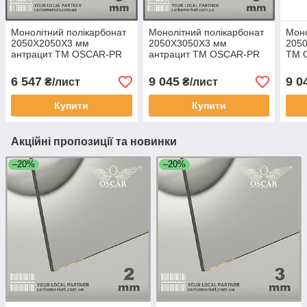
Монолітний полікарбонат
Монолітний полікарбонат
Моно
2050Х2050Х3 мм
2050Х3050Х3 мм
205
антрацит TM OSCAR-PR
антрацит TM OSCAR-PR
TM 
Solid (ОСКАР-Преміум)
Solid (ОСКАР-Преміум)
(ОСК
Сербія
Сербія
6 547
9 045
9 0
₴/лист
₴/лист
Купити
Купити
Акційні пропозиції та новинки
–20%
–20%