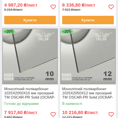
4 987,20
6 336,80
₴/лист
₴/лист
6 234 ₴/лист
7 921 ₴/лист
Купити
Купити
–20%
–20%
Монолітний полікарбонат
Монолітний полікарбонат
1025Х2050Х10 мм прозорий
1025Х2050Х12 мм прозорий
TM OSCAR-PR Solid (ОСКАР-
TM OSCAR-PR Solid (ОСКАР-
Преміум) Сербія
Преміум) Сербія
Готово до відправки
В наявності
7 917,60
10 216,80
₴/лист
₴/лист
9 897 ₴/лист
12 771 ₴/лист