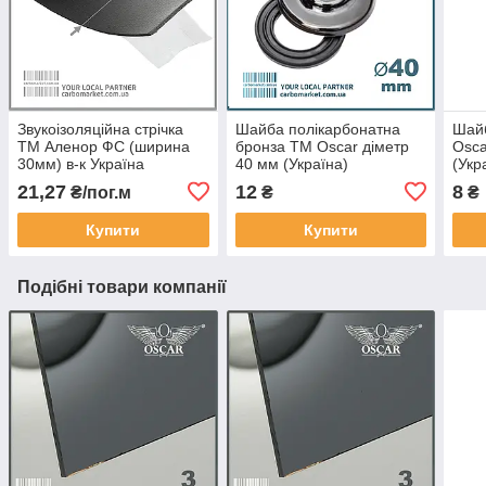
Звукоізоляційна стрічка
Шайба полікарбонатна
Шай
ТМ Аленор ФС (ширина
бронза TM Oscar діметр
Osca
30мм) в-к Україна
40 мм (Україна)
(Укр
21,27
12
8
₴/пог.м
₴
₴
Купити
Купити
Подібні товари компанії