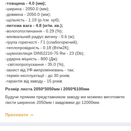
-товщина - 4.0 (мм);
-ширина - 2050.0 (мм);
-довжина - 2050.0 (мм);
-щільність - 1.19 (р./см. куб);
-питома вага - 4.8 (кг/м. кв.);
-вологопоглинання - 0.29 (%);
-мінімальний радіус вигину - 0.6 (м);
-група горючості - Г1 (слабогорючий);
-теплопровідність - 0.18 (Вт/м2К);
-шумоізоляція DIN52210-75 Rw - 23 (Db);
-ударна міцність - 800 (Дж);
-світлопропускання - 35.0 (%);
-захист від УФ-випромінювань - так;
-термін експлуатації - до 30 років;
-гарантія від заводу - 15 років
Розмір листа 2050*3050мм і 2050*6100мм
Будучи прямим представником заводу ми можемо виготовити
листи шириною 2050мм і завдовжки до 12000мм.
Приховати