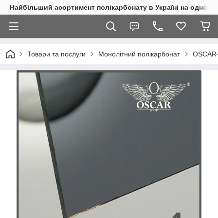
Найбільший асортимент полікарбонату в Україні на одному 
Товари та послуги
Монолітний полікарбонат
OSCAR-