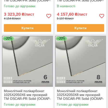
TM OSCAR-PR Solid (ОСКАР-
TM OSCAR-PR Solid (ОСКАР-
Преміум) Сербія
Преміум) Сербія
Готово до відправки
В наявності
3 323,20
4 157,60
₴/лист
₴/лист
4 154 ₴/лист
5 197 ₴/лист
Купити
Купити
–20%
–20%
Монолітний полікарбонат
Монолітний полікарбонат
1025Х2050Х6 мм прозорий
1025Х2050Х8 мм прозорий
TM OSCAR-PR Solid (ОСКАР-
TM OSCAR-PR Solid (ОСКАР-
Преміум) Сербія
Преміум) Сербія
Готово до відправки
Готово до відправки