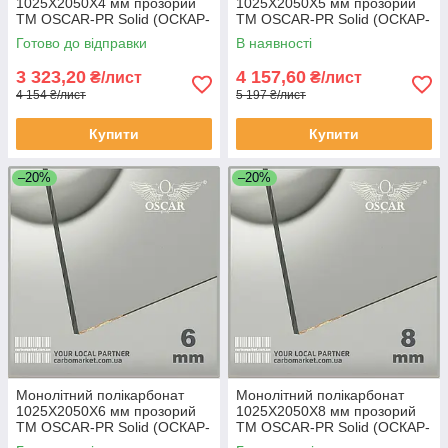
1025Х2050Х4 мм прозорий
1025Х2050Х5 мм прозорий
TM OSCAR-PR Solid (ОСКАР-
TM OSCAR-PR Solid (ОСКАР-
Преміум) Сербія
Преміум) Сербія
Готово до відправки
В наявності
3 323,20
4 157,60
₴/лист
₴/лист
4 154 ₴/лист
5 197 ₴/лист
Купити
Купити
–20%
–20%
Монолітний полікарбонат
Монолітний полікарбонат
1025Х2050Х6 мм прозорий
1025Х2050Х8 мм прозорий
TM OSCAR-PR Solid (ОСКАР-
TM OSCAR-PR Solid (ОСКАР-
Преміум) Сербія
Преміум) Сербія