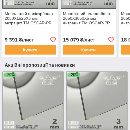
Монолітний полікарбонат
Монолітний полікарбонат
Моно
2050Х1525Х6 мм
2050Х3050Х5 мм
205
антрацит TM OSCAR-PR
антрацит TM OSCAR-PR
ант
Solid (ОСКАР-Преміум)
Solid (ОСКАР-Преміум)
Soli
Сербія
Сербія
Серб
9 391
15 079
18 
₴/лист
₴/лист
Купити
Купити
Акційні пропозиції та новинки
–20%
–20%