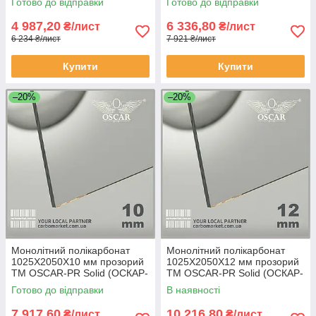
Готово до відправки
Готово до відправки
4 987,20
6 336,80
₴/лист
₴/лист
6 234 ₴/лист
7 921 ₴/лист
Купити
Купити
–20%
–20%
Монолітний полікарбонат
Монолітний полікарбонат
1025Х2050Х10 мм прозорий
1025Х2050Х12 мм прозорий
TM OSCAR-PR Solid (ОСКАР-
TM OSCAR-PR Solid (ОСКАР-
Преміум) Сербія
Преміум) Сербія
Готово до відправки
В наявності
7 917,60
10 216,80
₴/лист
₴/лист