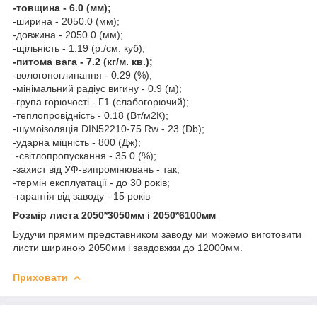
-товщина - 6.0 (мм);
-ширина - 2050.0 (мм);
-довжина - 2050.0 (мм);
-щільність - 1.19 (р./см. куб);
-питома вага - 7.2 (кг/м. кв.);
-вологопоглинання - 0.29 (%);
-мінімальний радіус вигину - 0.9 (м);
-група горючості - Г1 (слабогорючий);
-теплопровідність - 0.18 (Вт/м2К);
-шумоізоляція DIN52210-75 Rw - 23 (Db);
-ударна міцність - 800 (Дж);
-світлопропускання - 35.0 (%);
-захист від УФ-випромінювань - так;
-термін експлуатації - до 30 років;
-гарантія від заводу - 15 років
Розмір листа 2050*3050мм і 2050*6100мм
Будучи прямим представником заводу ми можемо виготовити
листи шириною 2050мм і завдовжки до 12000мм.
Приховати