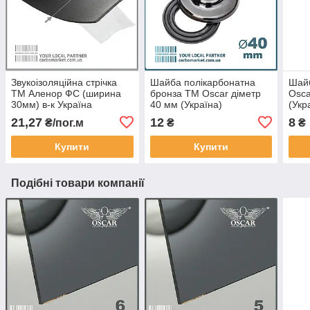
Звукоізоляційна стрічка
Шайба полікарбонатна
Шай
ТМ Аленор ФС (ширина
бронза TM Oscar діметр
Osca
30мм) в-к Україна
40 мм (Україна)
(Укр
21,27
12
8
₴/пог.м
₴
₴
Купити
Купити
Подібні товари компанії