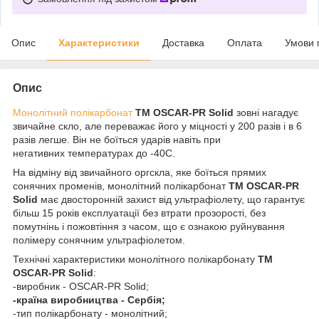
Опис
Характеристики
Доставка
Оплата
Умови 
Опис
Монолітний полікарбонат
ТМ OSCAR-PR Solid
зовні нагадує
звичайне скло, але переважає його у міцності у 200 разів і в 6
разів легше. Він не боїться ударів навіть при
негативних температурах до -40С.
На відміну від звичайного оргскла, яке боїться прямих
сонячних променів, монолітний полікарбонат
ТМ OSCAR-PR
Solid
має двосторонній захист від ультрафіолету, що гарантує
більш 15 років експлуатації без втрати прозорості, без
помутнінь і пожовтіння з часом, що є ознакою руйнування
полімеру сонячним ультрафіолетом.
Технічні характеристики монолітного полікарбонату
ТМ
OSCAR-PR Solid
:
-виробник - OSCAR-PR Solid;
-країна виробництва - Сербія;
-тип полікарбонату - монолітний;