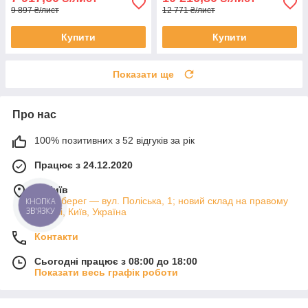
9 897 ₴/лист
12 771 ₴/лист
Купити
Купити
Показати ще
Про нас
100% позитивних з 52 відгуків за рік
Працює з 24.12.2020
м. Київ
Лівий берег — вул. Поліська, 1; новий склад на правому
КНОПКА
ЗВ'ЯЗКУ
березі, Київ, Україна
Контакти
Сьогодні працює з 08:00 до 18:00
Показати весь графік роботи