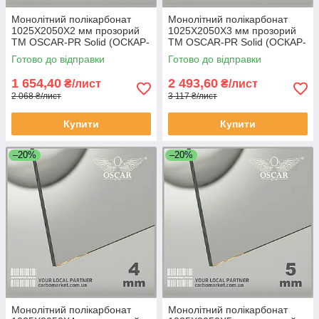
Монолітний полікарбонат
Монолітний полікарбонат
1025Х2050Х2 мм прозорий
1025Х2050Х3 мм прозорий
TM OSCAR-PR Solid (ОСКАР-
TM OSCAR-PR Solid (ОСКАР-
Преміум) Сербія
Преміум) Сербія
Готово до відправки
Готово до відправки
1 654,40
2 493,60
₴/лист
₴/лист
2 068 ₴/лист
3 117 ₴/лист
Купити
Купити
–20%
–20%
Монолітний полікарбонат
Монолітний полікарбонат