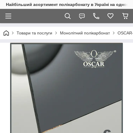
Найбільший асортимент полікарбонату в Україні на одному 
Товари та послуги
Монолітний полікарбонат
OSCAR-