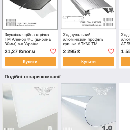
Звукоізоляційна стрічка
З’эднувальний
З’эд
ТМ Аленор ФС (ширина
алюмінієвий профіль
алюм
30мм) в-к Україна
кришка АПК60 ТМ
АПБ
АЛЮПРО 60 мм / довжина
мм /
21,27
2 295
1 5
₴/пог.м
₴
6,1 м не фарбований
фарб
(Україна)
Купити
Купити
Подібні товари компанії