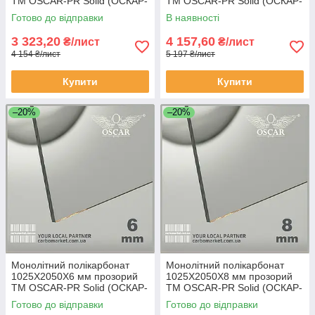
TM OSCAR-PR Solid (ОСКАР-
TM OSCAR-PR Solid (ОСКАР-
Преміум) Сербія
Преміум) Сербія
Готово до відправки
В наявності
3 323,20
4 157,60
₴/лист
₴/лист
4 154 ₴/лист
5 197 ₴/лист
Купити
Купити
–20%
–20%
Монолітний полікарбонат
Монолітний полікарбонат
1025Х2050Х6 мм прозорий
1025Х2050Х8 мм прозорий
TM OSCAR-PR Solid (ОСКАР-
TM OSCAR-PR Solid (ОСКАР-
Преміум) Сербія
Преміум) Сербія
Готово до відправки
Готово до відправки