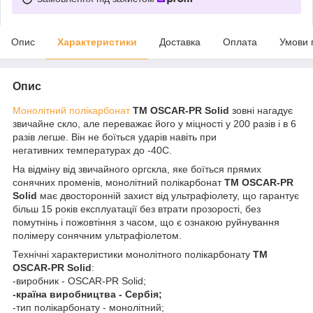
Опис
Характеристики
Доставка
Оплата
Умови 
Опис
Монолітний полікарбонат
ТМ OSCAR-PR Solid
зовні нагадує
звичайне скло, але переважає його у міцності у 200 разів і в 6
разів легше. Він не боїться ударів навіть при
негативних температурах до -40С.
На відміну від звичайного оргскла, яке боїться прямих
сонячних променів, монолітний полікарбонат
ТМ OSCAR-PR
Solid
має двосторонній захист від ультрафіолету, що гарантує
більш 15 років експлуатації без втрати прозорості, без
помутнінь і пожовтіння з часом, що є ознакою руйнування
полімеру сонячним ультрафіолетом.
Технічні характеристики монолітного полікарбонату
ТМ
OSCAR-PR Solid
:
-виробник - OSCAR-PR Solid;
-країна виробництва - Сербія;
-тип полікарбонату - монолітний;