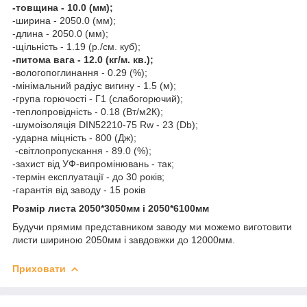
-товщина - 10.0 (мм);
-ширина - 2050.0 (мм);
-длина - 2050.0 (мм);
-щільність - 1.19 (р./см. куб);
-питома вага - 12.0 (кг/м. кв.);
-вологопоглинання - 0.29 (%);
-мінімальний радіус вигину - 1.5 (м);
-група горючості - Г1 (слабогорючий);
-теплопровідність - 0.18 (Вт/м2К);
-шумоізоляція DIN52210-75 Rw - 23 (Db);
-ударна міцність - 800 (Дж);
-світлопропускання - 89.0 (%);
-захист від УФ-випромінювань - так;
-термін експлуатації - до 30 років;
-гарантія від заводу - 15 років
Розмір листа 2050*3050мм і 2050*6100мм
Будучи прямим представником заводу ми можемо виготовити
листи шириною 2050мм і завдовжки до 12000мм.
Приховати