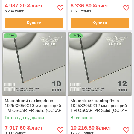
4 987,20
6 336,80
₴/лист
₴/лист
6 234 ₴/лист
7 921 ₴/лист
Купити
Купити
–20%
–20%
Монолітний полікарбонат
Монолітний полікарбонат
1025Х2050Х10 мм прозорий
1025Х2050Х12 мм прозорий
TM OSCAR-PR Solid (ОСКАР-
TM OSCAR-PR Solid (ОСКАР-
Преміум) Сербія
Преміум) Сербія
Готово до відправки
В наявності
7 917,60
10 216,80
₴/лист
₴/лист
9 897 ₴/лист
12 771 ₴/лист