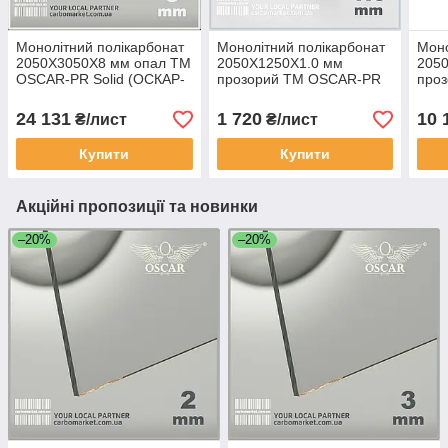
Монолітний полікарбонат
Монолітний полікарбонат
Моно
2050Х3050Х8 мм опал TM
2050Х1250Х1.0 мм
205
OSCAR-PR Solid (ОСКАР-
прозорий TM OSCAR-PR
про
Преміум) Сербія
Solid (ОСКАР-Преміум)
Soli
Сербія
Серб
24 131
1 720
10 
₴/лист
₴/лист
Купити
Купити
Акційні пропозиції та новинки
–20%
–20%