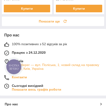
Купити
Купити
Показати ще
Про нас
100% позитивних з 52 відгуків за рік
Працює з 24.12.2020
м. Київ
Лівий берег — вул. Поліська, 1; новий склад на правому
КНОПКА
ЗВ'ЯЗКУ
березі, Київ, Україна
Контакти
Сьогодні вихідний
Показати весь графік роботи
Про нас