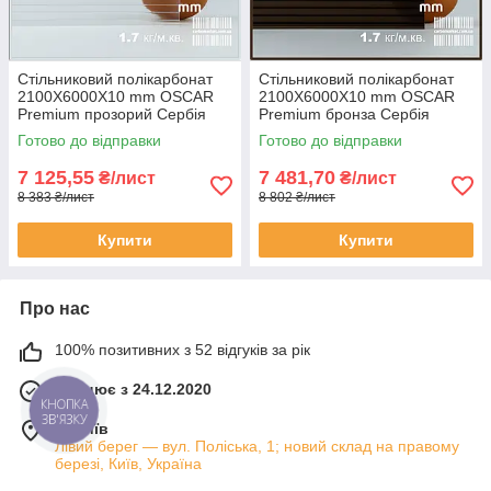
Стільниковий полікарбонат
Стільниковий полікарбонат
2100Х6000Х10 mm OSCAR
2100Х6000Х10 mm OSCAR
Premium прозорий Сербія
Premium бронза Сербія
Готово до відправки
Готово до відправки
7 125,55
7 481,70
₴/лист
₴/лист
8 383 ₴/лист
8 802 ₴/лист
Купити
Купити
Про нас
100% позитивних з 52 відгуків за рік
Працює з 24.12.2020
КНОПКА
ЗВ'ЯЗКУ
м. Київ
Лівий берег — вул. Поліська, 1; новий склад на правому
березі, Київ, Україна