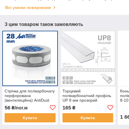
Всі умови повернення
З цим товаром також замовляють
Стрічка для полікарбонату
Торцевий
Конь
перфорована
полікарбонатний профіль
полі
(вентиляційна) AntiDust
UP 8 мм прозорий
8-10
AD3528 ширина 28 мм
56
165
₴/пог.м
₴
1 6
Купити
Купити