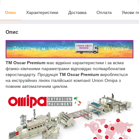
Опис
Характеристики
Доставка
Оплата
Умови п
Опис
ТМ Oscar Premium
має відмінні характеристики і за всіма
фізико-хімічними параметрами відповідає полікарбонатам
євростандарту. Продукція
ТМ Oscar Premium
виробляється
на екструзійних лініях італійської компанії Union Omipa з
повним автоматичним циклом.