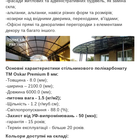
-фасади житлових та адміністративних будівель, як заміна
скла;
-альтанки, альтанки, навіси різних форм та розмірів;
-козирки над вхідними дверима, переходами, в'їздами;
-Офісні прямі та декоративні перегородки з елементами
декору та багато іншого.
Основні характеристики стільникового полікарбонату
ТМ Oskar Premium 8 мм:
-Товщина - 8.0 (мм);
-ширина – 2100.0 (мм);
-Довжина 6000.0 (мм);
-питома вага - 1.5 (кг/м2);
-Щільність - 1.2 (г/муб.см);
-Світлопропускання - 88.0 (%);
-Захист від УФ-випромінювань - 50 (мкн);
-гарантія - 15 років;
-Термін експлуатації - більше 20 років.
Кольори доступні на складі: