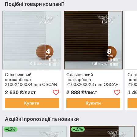
Подібні товари компанії
Стільниковий
Стільниковий
Стіл
полікарбонат
полікарбонат
полі
2100Х4000Х4 mm OSCAR
2100Х2000Х8 mm OSCAR
210
Premium прозорий Сербія
Premium бронза Сербія
Prem
2 630
2 888
1 4
₴/лист
₴/лист
Купити
Купити
Акційні пропозиції та новинки
–15%
–15%