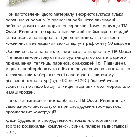
При виготовленні цього матеріалу використовується тільки
первинна сировина. У процесі виробництва виключені
добавки домішок чи вторинної сировини. Тому продукція
ТМ
Oscar Premium
- це кристально чистий і неймовірно твердий
стільниковий полікарбонат. Для довговічності та стійкості
кожен лист має надійний захист від ультрафіолету 50 мікронів.
Особливо часто панелі стільникового полікарбонату
ТМ Oscar
Premium
використовують при будівництві об'єктів аграрного
призначення: теплиць, парників, оранжерей і т.і. Підвищена
міцність полікарбонату та стійкість до ударних навантажень, а
також здатність зберігати свої властивості в широкому
діапазоні температур (від -40С до +120С) без руйнувань,
захистить не лише Вашу теплицю, парник чи оранжерею, але
й Ваш урожай.
Панелі стільникового полікарбонату
ТМ Oscar Premium
так
само широко застосовують при спорудженні громадських і
промислових конструкцій:
-дахи будівель та споруд таких як вокзали, спортивні та
торгово розважальні комплекси, ринки, галереї та виставкові
зали;