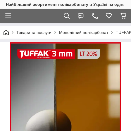
Найбільший асортимент полікарбонату в Україні на одному 
Товари та послуги
Монолітний полікарбонат
TUFFAK 