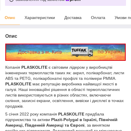
Опис
Характеристики
Доставка
Оплата
Умови п
Опис
Копанія
PLASKOLITE
є світовим лідером у виробництві
інженерних термопластів таких як: акрил, полікарбонат, листи
ABS та PETG, полікарбонатні профілі та полімери PMMA.
PLASKOLITE
має репутацію виробника найвищої якості в
галузі. Наші інноваційні рішення в області термопластичних
листів використовуються в різних областях, включаючи
скління, захисні екрани, освітлення, вивіски і дисплеї в точках
продажів.
5 січня 2022 року компанія
PLASKOLITE
придбала
підприємства та активи
Plazit-Polygal в Ізраїлі, Північній
Америці, Південній Америці та Європі
, за винятком
російських підприємств. Додатковий масштаб та міжнародне