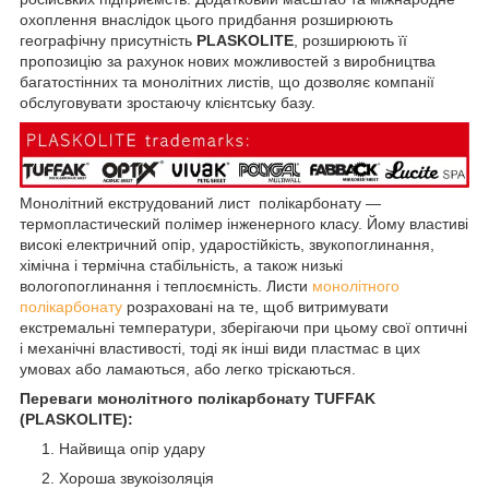
охоплення внаслідок цього придбання розширюють
географічну присутність
PLASKOLITE
, розширюють її
пропозицію за рахунок нових можливостей з виробництва
багатостінних та монолітних листів, що дозволяє компанії
обслуговувати зростаючу клієнтську базу.
Монолітний екструдований лист полікарбонату —
термопластический полімер інженерного класу. Йому властиві
високі електричний опір, ударостійкість, звукопоглинання,
хімічна і термічна стабільність, а також низькі
вологопоглинання і теплоємність. Листи
монолітного
полікарбонату
розраховані на те, щоб витримувати
екстремальні температури, зберігаючи при цьому свої оптичні
і механічні властивості, тоді як інші види пластмас в цих
умовах або ламаються, або легко тріскаються.
Переваги монолітного полікарбонату TUFFAK
(PLASKOLITE):
Найвища опір удару
Хороша звукоізоляція