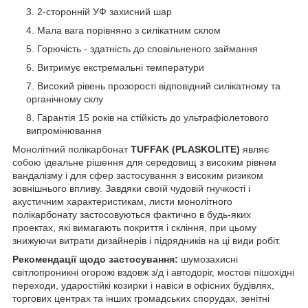
2-сторонній УФ захисний шар
Мала вага порівняно з силікатним склом
Горючість - здатність до сповільненого займання
Витримує екстремальні температури
Високий рівень прозорості відповідний силікатному та
органічному склу
Гарантія 15 років на стійкість до ультрафіолетового
випромінювання
Монолітний полікарбонат
TUFFAK (PLASKOLITE)
являє
собою ідеальне рішення для середовищ з високим рівнем
вандалізму і для сфер застосування з високим ризиком
зовнішнього впливу. Завдяки своїй чудовій гнучкості і
акустичним характеристикам, листи монолітного
полікарбонату застосовуються фактично в будь-яких
проектах, які вимагають покриття і скління, при цьому
знижуючи витрати дизайнерів і підрядників на ці види робіт.
Рекомендації щодо застосування:
шумозахисні
світлопроникні огорожі вздовж з/д і автодоріг, мостові пішохідні
переходи, ударостійкі козирки і навіси в офісних будівлях,
торгових центрах та інших громадських спорудах, зенітні