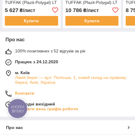
TUFFAK (Plazit-Polygal) LT
TUFFAK (Plazit-Polygal) LT
TUFF
20% Болгарія
20% Болгарія
20% 
5 627
10 786
8 7
₴/лист
₴/лист
Купити
Купити
Про нас
100% позитивних з 52 відгуків за рік
Працює з 24.12.2020
м. Київ
Лівий берег — вул. Поліська, 1; новий склад на правому
березі, Київ, Україна
Контакти
Сьогодні вихідний
КНОПКА
Показати весь графік роботи
ЗВ'ЯЗКУ
Про нас