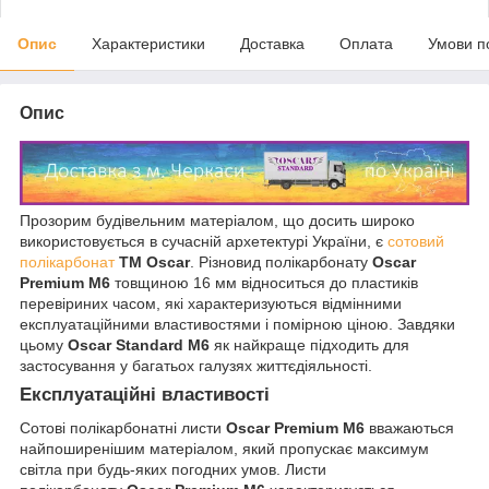
Опис
Характеристики
Доставка
Оплата
Умови п
Опис
Прозорим будівельним матеріалом, що досить широко
використовується в сучасній архетектурі України, є
сотовий
полікарбонат
ТМ Oscar
. Різновид полікарбонату
Oscar
Premium M6
товщиною 16 мм відноситься до пластиків
перевіриних часом, які характеризуються відмінними
експлуатаційними властивостями і помірною ціною. Завдяки
цьому
Oscar Standard M6
як найкраще підходить для
застосування у багатьох галузях життєдіяльності.
Експлуатаційні властивості
Сотові полікарбонатні листи
Oscar Premium M6
вважаються
найпоширенішим матеріалом, який пропускає максимум
світла при будь-яких погодних умов. Листи