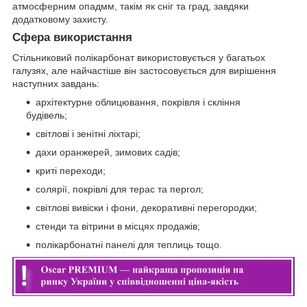
атмосферним опадмм, такім як сніг та град, завдяки
додатковому захисту.
Сфера використання
Стільниковий полікарбонат використовується у багатьох
галузях, але найчастіше він застосовується для вирішення
наступних завдань:
архітектурне облицювання, покрівля і скління
будівель;
світлові і зенітні ліхтарі;
дахи оранжерей, зимових садів;
криті переходи;
солярії, покрівлі для терас та пергол;
світлові вивіски і фони, декоративні перегородки;
стенди та вітрини в місцях продажів;
полікарбонатні панелі для теплиць тощо.