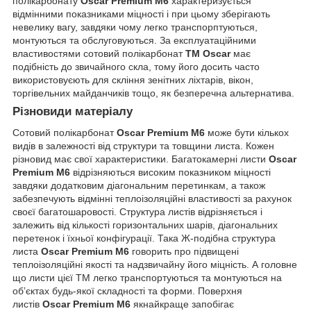
полікарбонату
Oscar Premium M6
характеризується
відмінними показниками міцності і при цьому зберігають
невелику вагу, завдяки чому легко транспорптуються,
монтуються та обслуговуються. За експлуатаційними
властивостями сотовий полікарбонат
ТМ Oscar
має
подібність до звичайного скла, тому його досить часто
використовуєють для скління зенітних ліхтарів, вікон,
торгівельних майданчиків тощо, як безперечна альтернатива.
Різновиди матеріалу
Сотовий полікарбонат
Oscar Premium M6
може бути кількох
видів в залежності від структури та товщини листа. Кожен
різновид має свої характеристики. Багатокамерні листи
Oscar
Premium M6
відрізняються високим показником міцності
завдяки додатковим діагональним перетинкам, а також
забезпечують відмінні теплоізоляційні властивості за рахунок
своєї багатошаровості. Структура листів відрізняється і
залежить від кількості горизонтальних шарів, діагональних
перетенок і їхньої конфігурації. Така Ж-подібна структура
листа
Oscar Premium M6
говорить про підвищені
теплоізоляційні якості та надзвичайну його міцність. А головне
що листи цієї ТМ легко транспортуються та монтуються на
об’єктах будь-якої складності та форми. Поверхня
листів
Oscar Premium M6
якнайкраще запобігає