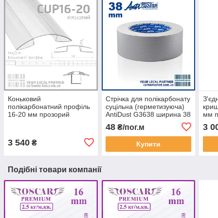
Коньковий
Стрічка для полікарбонату
З'єд
полікарбонатний профіль
суцільна (герметизуюча)
криш
16-20 мм прозорий
AntiDust G3638 ширина 38
мм 
мм
48
3 0
₴/пог.м
3 540
₴
Купити
Подібні товари компанії