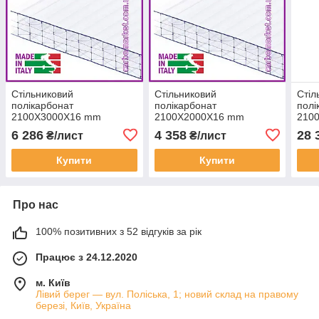
Стільниковий
Стільниковий
Стіл
полікарбонат
полікарбонат
полі
2100Х3000Х16 mm
2100Х2000Х16 mm
210
OSCAR Premium M6
OSCAR Premium M6
OSC
6 286
4 358
28 
₴/лист
₴/лист
посилений прозорий
посилений прозорий
поси
Купити
Купити
Про нас
100% позитивних з 52 відгуків за рік
Працює з 24.12.2020
м. Київ
Лівий берег — вул. Поліська, 1; новий склад на правому
березі, Київ, Україна