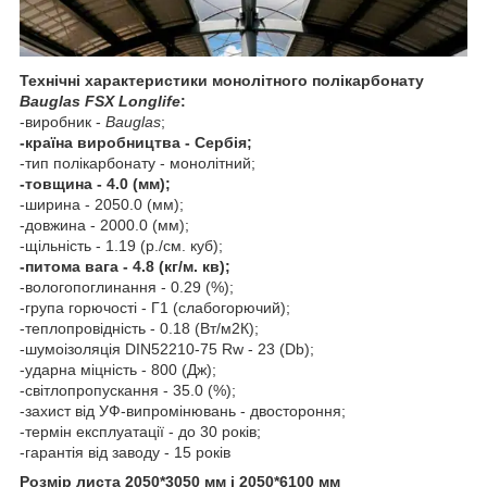
Технічні характеристики монолітного полікарбонату
Bauglas FSX Longlife
:
-виробник -
Bauglas
;
-країна виробництва - Сербія;
-тип полікарбонату - монолітний;
-товщина - 4.0 (мм);
-ширина - 2050.0 (мм);
-довжина - 2000.0 (мм);
-щільність - 1.19 (р./см. куб);
-питома вага - 4.8 (кг/м. кв);
-вологопоглинання - 0.29 (%);
-група горючості - Г1 (слабогорючий);
-теплопровідність - 0.18 (Вт/м2К);
-шумоізоляція DIN52210-75 Rw - 23 (Db);
-ударна міцність - 800 (Дж);
-світлопропускання - 35.0 (%);
-захист від УФ-випромінювань - двостороння;
-термін експлуатації - до 30 років;
-гарантія від заводу - 15 років
Розмір листа 2050*3050 мм і 2050*6100 мм