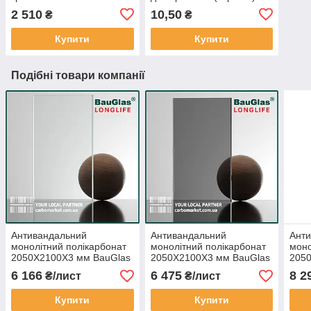
АЛЮПРО 40 мм / довжина
2 510
10,50
₴
₴
6,1 м фарбований бронза
(Україна)
Купити
Купити
Подібні товари компанії
Антивандальний
Антивандальний
Ант
монолітний полікарбонат
монолітний полікарбонат
моно
2050Х2100Х3 мм BauGlas
2050Х2100Х3 мм BauGlas
205
FSX Longlife 2UV
FSX Longlife 2UV графіт
FSX 
6 166
6 475
8 2
₴/лист
₴/лист
прозорий Сербія
Сербія
проз
Купити
Купити