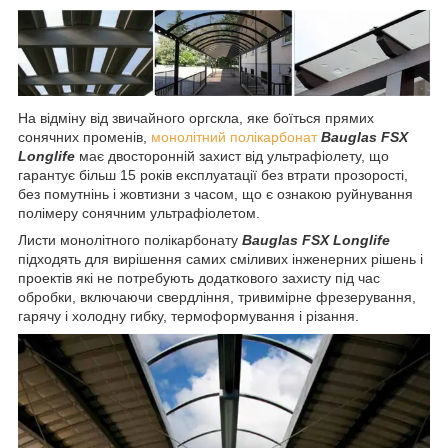
На відміну від звичайного оргскла, яке боїться прямих
сонячних променів,
монолітний полікарбонат
Bauglas FSX
Longlife
має двосторонній захист від ультрафіолету, що
гарантує більш 15 років експлуатації без втрати прозорості,
без помутнінь і жовтизни з часом, що є ознакою руйнування
полімеру сонячним ультрафіолетом.
Листи монолітного полікарбонату
Bauglas FSX Longlife
підходять
для вирішення самих сміливих інженерних рішень і
проектів які не потребують додаткового захисту під час
обробки, включаючи свердління, тривимірне фрезерування,
гарячу і холодну гибку, термоформування і різання.