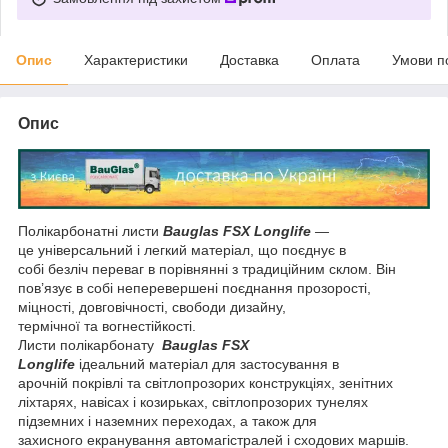
Опис
Характеристики
Доставка
Оплата
Умови п
Опис
Полікарбонатні листи
Bauglas FSX Longlife
—
це універсальний і легкий матеріал, що поєднує в
собі безліч переваг в порівнянні з традиційним склом. Він
пов’язує в собі неперевершені поєднання прозорості,
міцності, довговічності, свободи дизайну,
термічної та вогнестійкості.
Листи полікарбонату
Bauglas FSX
Longlife
ідеальний матеріал для застосування в
арочній покрівлі та світлопрозорих конструкціях, зенітних
ліхтарях, навісах і козирьках, світлопрозорих тунелях
підземних і наземних переходах, а також для
захисного екранування автомагістралей і сходових маршів.