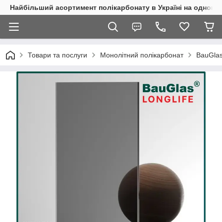
Найбільший асортимент полікарбонату в Україні на одному 
Товари та послуги
Монолітний полікарбонат
BauGla