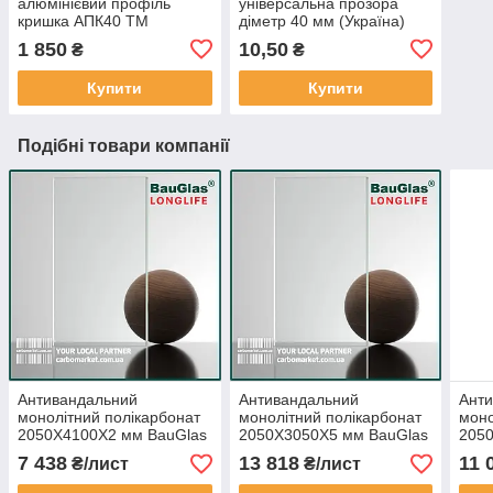
алюмінієвий профіль
універсальна прозора
кришка АПК40 ТМ
діметр 40 мм (Україна)
АЛЮПРО 40 мм / довжина
1 850
10,50
₴
₴
6,1 м не фарбований
(Україна)
Купити
Купити
Подібні товари компанії
Антивандальний
Антивандальний
Ант
монолітний полікарбонат
монолітний полікарбонат
моно
2050Х4100Х2 мм BauGlas
2050Х3050Х5 мм BauGlas
205
FSX Longlife 2UV
FSX Longlife 2UV
FSX 
7 438
13 818
11 
₴/лист
₴/лист
прозорий Сербія
прозорий Сербія
проз