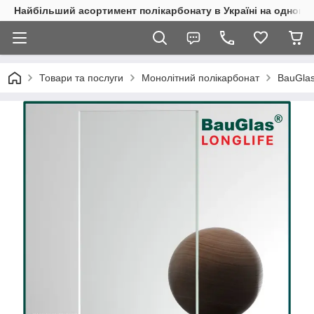
Найбільший асортимент полікарбонату в Україні на одному 
Товари та послуги
Монолітний полікарбонат
BauGla