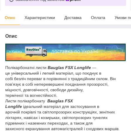
Опис
Характеристики
Доставка
Оплата
Умови п
Опис
Полікарбонатні листи
Bauglas FSX Longlife
—
це універсальний і легкий матеріал, що поєднує в
собі безліч переваг в порівнянні з традиційним склом. Він
пов’язує в собі неперевершені поєднання прозорості,
міцності, довговічності, свободи дизайну,
термічної та вогнестійкості.
Листи полікарбонату
Bauglas FSX
Longlife
ідеальний матеріал для застосування в
арочній покрівлі та світлопрозорих конструкціях, зенітних
ліхтарях, навісах і козирьках, світлопрозорих тунелях
підземних і наземних переходах, а також для
захисного екранування автомагістралей і сходових маршів.