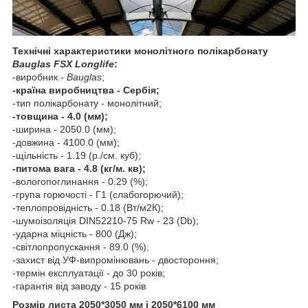
Технічні характеристики монолітного полікарбонату
Bauglas FSX Longlife
:
-виробник -
Bauglas
;
-країна виробництва - Сербія;
-тип полікарбонату - монолітний;
-товщина - 4.0 (мм);
-ширина - 2050.0 (мм);
-довжина - 4100.0 (мм);
-щільність - 1.19 (р./см. куб);
-питома вага - 4.8 (кг/м. кв);
-вологопоглинання - 0.29 (%);
-група горючості - Г1 (слабогорючий);
-теплопровідність - 0.18 (Вт/м2К);
-шумоізоляція DIN52210-75 Rw - 23 (Db);
-ударна міцність - 800 (Дж);
-світлопропускання - 89.0 (%);
-захист від УФ-випромінювань - двостороння;
-термін експлуатації - до 30 років;
-гарантія від заводу - 15 років
Розмір листа 2050*3050 мм і 2050*6100 мм