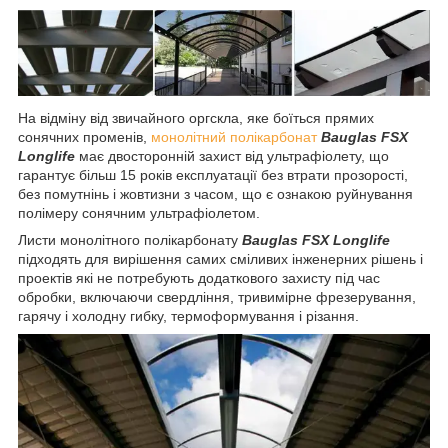
На відміну від звичайного оргскла, яке боїться прямих
сонячних променів,
монолітний полікарбонат
Bauglas FSX
Longlife
має двосторонній захист від ультрафіолету, що
гарантує більш 15 років експлуатації без втрати прозорості,
без помутнінь і жовтизни з часом, що є ознакою руйнування
полімеру сонячним ультрафіолетом.
Листи монолітного полікарбонату
Bauglas FSX Longlife
підходять
для вирішення самих сміливих інженерних рішень і
проектів які не потребують додаткового захисту під час
обробки, включаючи свердління, тривимірне фрезерування,
гарячу і холодну гибку, термоформування і різання.