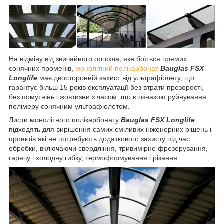
На відміну від звичайного оргскла, яке боїться прямих
сонячних променів,
монолітний полікарбонат
Bauglas FSX
Longlife
має двосторонній захист від ультрафіолету, що
гарантує більш 15 років експлуатації без втрати прозорості,
без помутнінь і жовтизни з часом, що є ознакою руйнування
полімеру сонячним ультрафіолетом.
Листи монолітного полікарбонату
Bauglas FSX Longlife
підходять
для вирішення самих сміливих інженерних рішень і
проектів які не потребують додаткового захисту під час
обробки, включаючи свердління, тривимірне фрезерування,
гарячу і холодну гибку, термоформування і різання.