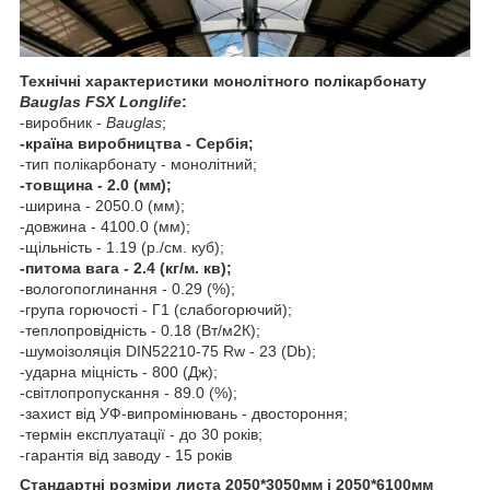
Технічні характеристики монолітного полікарбонату
Bauglas FSX Longlife
:
-виробник -
Bauglas
;
-країна виробництва - Сербія;
-тип полікарбонату - монолітний;
-товщина - 2.0 (мм);
-ширина - 2050.0 (мм);
-довжина - 4100.0 (мм);
-щільність - 1.19 (р./см. куб);
-питома вага - 2.4 (кг/м. кв);
-вологопоглинання - 0.29 (%);
-група горючості - Г1 (слабогорючий);
-теплопровідність - 0.18 (Вт/м2К);
-шумоізоляція DIN52210-75 Rw - 23 (Db);
-ударна міцність - 800 (Дж);
-світлопропускання - 89.0 (%);
-захист від УФ-випромінювань - двостороння;
-термін експлуатації - до 30 років;
-гарантія від заводу - 15 років
Стандартні розміри листа 2050*3050мм і 2050*6100мм