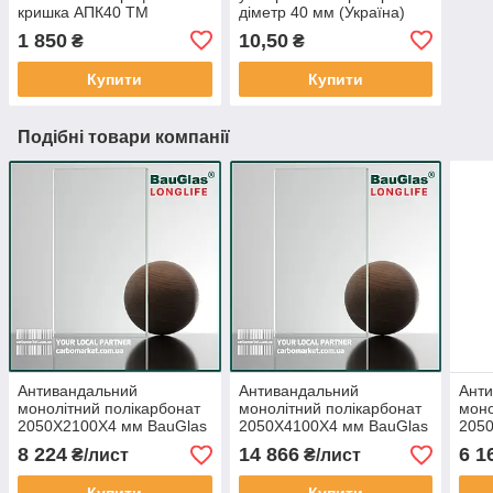
кришка АПК40 ТМ
діметр 40 мм (Україна)
АЛЮПРО 40 мм / довжина
1 850
10,50
₴
₴
6,1 м не фарбований
(Україна)
Купити
Купити
Подібні товари компанії
Антивандальний
Антивандальний
Ант
монолітний полікарбонат
монолітний полікарбонат
моно
2050Х2100Х4 мм BauGlas
2050Х4100Х4 мм BauGlas
205
FSX Longlife 2UV
FSX Longlife 2UV
FSX 
8 224
14 866
6 1
₴/лист
₴/лист
прозорий Сербія
прозорий Сербія
проз