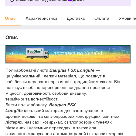
Опис
Характеристики
Доставка
Оплата
Умови п
Опис
Полікарбонатні листи
Bauglas FSX Longlife
—
це універсальний і легкий матеріал, що поєднує в
собі безліч переваг в порівнянні з традиційним склом. Він
пов’язує в собі неперевершені поєднання прозорості,
міцності, довговічності, свободи дизайну,
термічної та вогнестійкості.
Листи полікарбонату
Bauglas FSX
Longlife
ідеальний матеріал для застосування в
арочній покрівлі та світлопрозорих конструкціях, зенітних
ліхтарях, навісах і козирьках, світлопрозорих тунелях
підземних і наземних переходах, а також для
захисного екранування автомагістралей і сходових маршів.