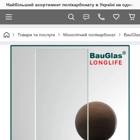
Найбільший асортимент полікарбонату в Україні на одному 
Товари та послуги
Монолітний полікарбонат
BauGla