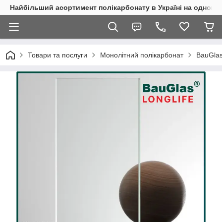
Найбільший асортимент полікарбонату в Україні на одному 
Товари та послуги
Монолітний полікарбонат
BauGla