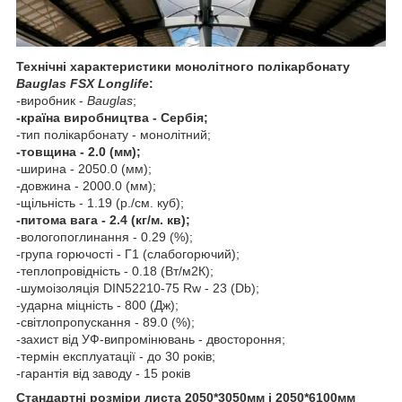
Технічні характеристики монолітного полікарбонату
Bauglas FSX Longlife
:
-виробник -
Bauglas
;
-країна виробництва - Сербія;
-тип полікарбонату - монолітний;
-товщина - 2.0 (мм);
-ширина - 2050.0 (мм);
-довжина - 2000.0 (мм);
-щільність - 1.19 (р./см. куб);
-питома вага - 2.4 (кг/м. кв);
-вологопоглинання - 0.29 (%);
-група горючості - Г1 (слабогорючий);
-теплопровідність - 0.18 (Вт/м2К);
-шумоізоляція DIN52210-75 Rw - 23 (Db);
-ударна міцність - 800 (Дж);
-світлопропускання - 89.0 (%);
-захист від УФ-випромінювань - двостороння;
-термін експлуатації - до 30 років;
-гарантія від заводу - 15 років
Стандартні розміри листа 2050*3050мм і 2050*6100мм