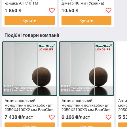
кришка АПК40 ТМ
діметр 40 мм (Україна)
АЛЮПРО 40 мм / довжина
1 850
10,50
₴
₴
6,1 м не фарбований
(Україна)
Купити
Купити
Подібні товари компанії
Антивандальний
Антивандальний
Ант
монолітний полікарбонат
монолітний полікарбонат
моно
2050Х4100Х2 мм BauGlas
2050Х2100Х3 мм BauGlas
205
FSX Longlife 2UV
FSX Longlife 2UV
FSX 
7 438
6 166
5 5
₴/лист
₴/лист
прозорий Сербія
прозорий Сербія
проз