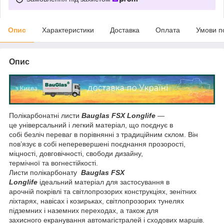
Опис
Характеристики
Доставка
Оплата
Умови п
Опис
Полікарбонатні листи
Bauglas FSX Longlife
—
це універсальний і легкий матеріал, що поєднує в
собі безліч переваг в порівнянні з традиційним склом. Він
пов’язує в собі неперевершені поєднання прозорості,
міцності, довговічності, свободи дизайну,
термічної та вогнестійкості.
Листи полікарбонату
Bauglas FSX
Longlife
ідеальний матеріал для застосування в
арочній покрівлі та світлопрозорих конструкціях, зенітних
ліхтарях, навісах і козирьках, світлопрозорих тунелях
підземних і наземних переходах, а також для
захисного екранування автомагістралей і сходових маршів.