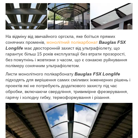
На відміну від звичайного оргскла, яке боїться прямих
сонячних променів,
монолітний полікарбонат
Bauglas FSX
Longlife
має двосторонній захист від ультрафіолету, що
гарантує більш 15 років експлуатації без втрати прозорості,
без помутнінь і жовтизни з часом, що є ознакою руйнування
полімеру сонячним ультрафіолетом.
Листи монолітного полікарбонату
Bauglas FSX Longlife
підходять
для вирішення самих сміливих інженерних рішень і
проектів які не потребують додаткового захисту під час
обробки, включаючи свердління, тривимірне фрезерування,
гарячу і холодну гибку, термоформування і різання.