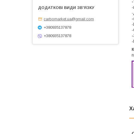
-
-
-
-
carbomarket.ua@gmail.com
-
+380935137878
-
-
+380935137878
-
К
п
Х