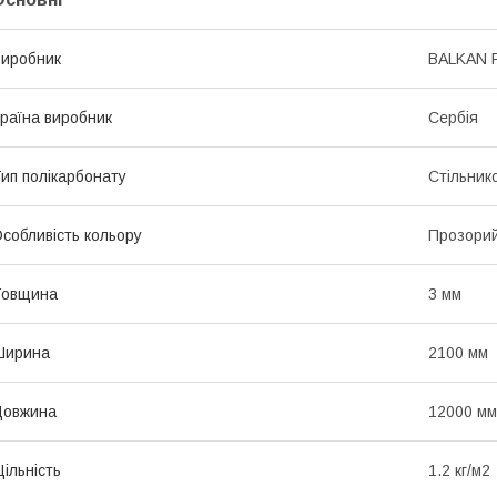
иробник
BALKAN 
раїна виробник
Сербія
ип полікарбонату
Стільник
собливість кольору
Прозори
Товщина
3 мм
Ширина
2100 мм
Довжина
12000 мм
ільність
1.2 кг/м2