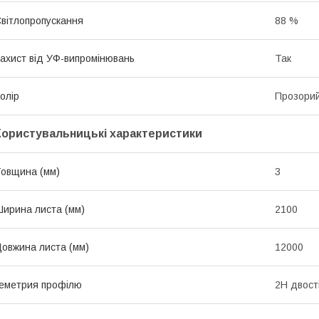
вітлопропускання
88 %
ахист від УФ-випромінювань
Так
олір
Прозори
Користувальницькі характеристики
овщина (мм)
3
ирина листа (мм)
2100
овжина листа (мм)
12000
еметрия профілю
2Н двост