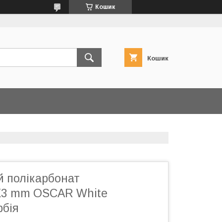
Кошик
Кошик
й полікарбонат
Х3 mm OSCAR White
рбія