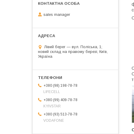
ф
с
sales manager
О
Лівий берег — вул. Поліська, 1;
новий склад на правому березі, Київ,
Україна
С
С
т
+380 (98) 198-78-78
LIFECELL
+380 (99) 409-78-78
KYIVSTAR
+380 (93) 513-78-78
VODAFONE
О