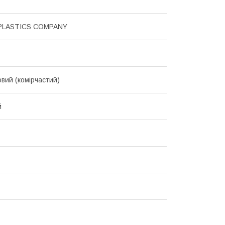
PLASTICS COMPANY
овий (комірчастий)
й