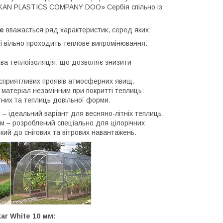
ALKAN PLASTICS COMPANY DOO» Сербія спільно із
e
вважається ряд характеристик, серед яких:
і вільно проходить теплове випромінювання.
ова теплоізоляція, що дозволяє знизити
несприятливих проявів атмосферних явищ.
 матеріал незамінним при покритті теплиць:
тних та теплиць довільної форми.
– ідеальний варіант для весняно-літніх теплиць.
м – розроблений спеціально для цілорічних
йкий до снігових та вітрових навантажень.
ar White 10 мм: