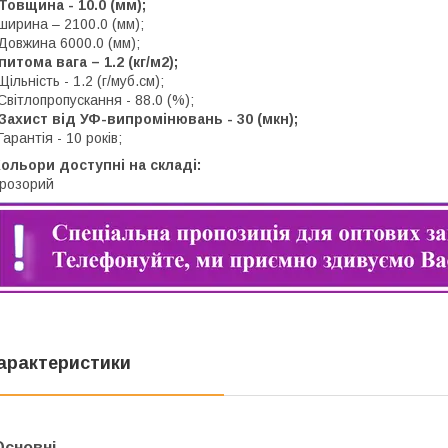
Товщина - 10.0 (мм);
ширина – 2100.0 (мм);
Довжина 6000.0 (мм);
питома вага – 1.2 (кг/м2);
Щільність - 1.2 (г/муб.см);
Світлопропускання - 88.0 (%);
Захист від УФ-випромінювань - 30 (мкн);
Гарантія - 10 років;
ольори доступні на складі:
розорий
арактеристики
Основні