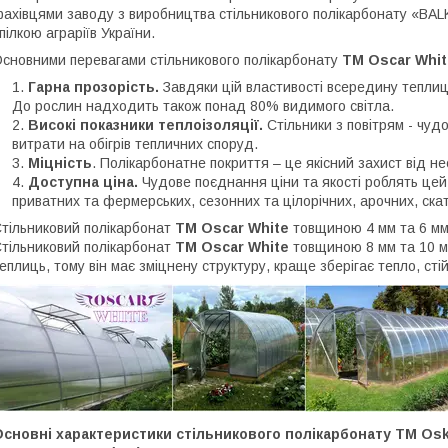
ахівцями заводу з виробництва стільникового полікарбонату «B
пілкою аграріїв України.
сновними перевагами стільникового полікарбонату
ТМ Oscar Whit
Гарна прозорість.
Завдяки цій властивості всередину теплиц
До рослин надходить також понад 80% видимого світла.
Високі показники теплоізоляції.
Стільники з повітрям - чуд
витрати на обігрів тепличних споруд.
Міцність
. Полікарбонатне покриття – це якісний захист від 
Доступна ціна.
Чудове поєднання ціни та якості роблять цей
приватних та фермерських, сезонних та цілорічних, арочних, ска
тільниковий полікарбонат
ТМ Oscar White
товщиною 4 мм та 6 мм 
тільниковий полікарбонат
ТМ Oscar White
товщиною 8 мм та 10 м
еплиць, тому він має зміцнену структуру, краще зберігає тепло, сті
сновні характеристики стільникового полікарбонату ТМ Osk