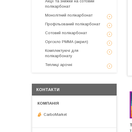
Акції та знижки на сотовий
полікарбонат
Монолітний полікарбонат
Профільований полікарбонат
Сотовий полікарбонат
Оргскло PMMA (акрил)
Комплектуючі для
полікарбонату
Теплиці арочні
КОНТАКТИ
CarboMarket
т