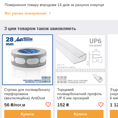
Повернення товару впродовж 14 днів за рахунок покупця
Всі умови повернення
З цим товаром також замовляють
Стрічка для полікарбонату
Торцевий
З’єд
перфорована
полікарбонатний профіль
(нер
(вентиляційна) AntiDust
UP 6 мм прозорий
6 мм
AD3528 ширина 28 мм
56
152
1 1
₴/пог.м
₴
Купити
Купити