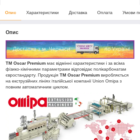
Опис
Характеристики
Доставка
Оплата
Умови п
Опис
ТМ Oscar Premium
має відмінні характеристики і за всіма
фізико-хімічними параметрами відповідає полікарбонатам
євростандарту. Продукція
ТМ Oscar Premium
виробляється
на екструзійних лініях італійської компанії Union Omipa з
повним автоматичним циклом.