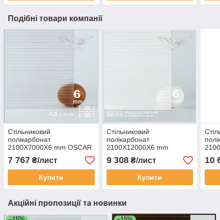
Подібні товари компанії
Стільниковий
Стільниковий
Стіл
полікарбонат
полікарбонат
полі
2100Х7000Х6 mm OSCAR
2100Х12000Х6 mm
210
Premium прозорий Сербія
OSCAR Standard білий
Prem
7 767
9 308
10 
₴/лист
₴/лист
(опал)
Купити
Купити
Акційні пропозиції та новинки
–15%
–15%