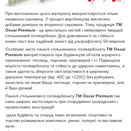
При виготовленні цього матеріалу використовується тільки
первинна сировина. У процесі виробництва виключені
добавки домішок чи вторинної сировини. Тому продукція
ТМ
Oscar Premium
- це кристально чистий і неймовірно твердий
стільниковий полікарбонат. Для довговічності та стійкості
кожен лист має надійний захист від ультрафіолету 50 мікронів.
Особливо часто панелі стільникового полікарбонату
ТМ Oscar
Premium
використовують при будівництві об'єктів аграрного
призначення: теплиць, парників, оранжерей і т.і. Підвищена
міцність полікарбонату та стійкість до ударних навантажень, а
також здатність зберігати свої властивості в широкому
діапазоні температур (від -40С до +120С) без руйнувань,
захистить не лише Вашу теплицю, парник чи оранжерею, але
й Ваш урожай.
Панелі стільникового полікарбонату
ТМ Oscar Premium
так
само широко застосовують при спорудженні громадських і
промислових конструкцій:
-дахи будівель та споруд таких як вокзали, спортивні та
торгово розважальні комплекси, ринки, галереї та виставкові
зали;