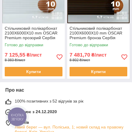
Стільниковий полікарбонат
Стільниковий полікарбонат
2100Х6000Х10 mm OSCAR
2100Х6000Х10 mm OSCAR
Premium прозорий Сербія
Premium бронза Сербія
Готово до відправки
Готово до відправки
7 125,55
7 481,70
₴/лист
₴/лист
8 383 ₴/лист
8 802 ₴/лист
Купити
Купити
Про нас
100% позитивних з 52 відгуків за рік
Працює з 24.12.2020
КНОПКА
ЗВ'ЯЗКУ
м. Київ
Лівий берег — вул. Поліська, 1; новий склад на правому
березі, Київ, Україна