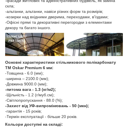
-фасади житлових та адміністративних будівель, як заміна
скла;
-альтанки, альтанки, навіси різних форм та розмірів;
-козирки над вхідними дверима, переходами, в'їздами;
-Офісні прямі та декоративні перегородки з елементами
декору та багато іншого.
Основні характеристики стільникового полікарбонату
ТМ Oskar Premium 6 мм:
-Товщина - 6.0 (мм);
-ширина – 2100.0 (мм);
-Довжина 9000.0 (мм);
-питома вага - 1.3 (кг/м2);
-Щільність - 1.2 (г/муб.см);
-Світлопропускання - 88.0 (%);
-Захист від УФ-випромінювань - 50 (мкн);
-гарантія - 15 років;
-Термін експлуатації - більше 20 років.
Кольори доступні на складі: