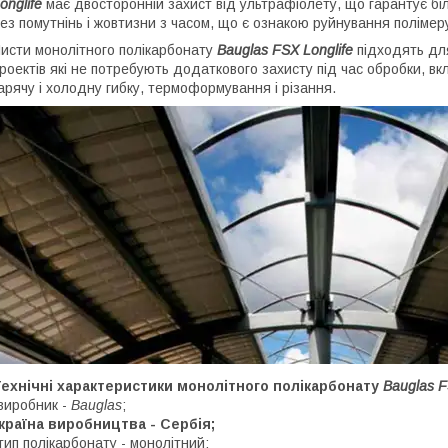
onglife
має двосторонній захист від ультрафіолету, що гарантує біл
ез помутнінь і жовтизни з часом, що є ознакою руйнування поліме
исти монолітного полікарбонату
Bauglas FSX Longlife
підходять
дл
роектів які не потребують додаткового захисту під час обробки, 
арячу і холодну гибку, термоформування і різання.
ехнічні характеристики монолітного полікарбонату
Bauglas F
виробник -
Bauglas
;
країна виробництва - Сербія;
тип полікарбонату - монолітний;