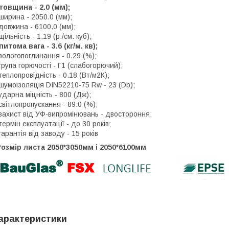
товщина - 2.0 (мм);
ширина - 2050.0 (мм);
довжина - 6100.0 (мм);
щільність - 1.19 (р./см. куб);
питома вага - 3.6 (кг/м. кв);
вологопоглинання - 0.29 (%);
група горючості - Г1 (слабогорючий);
теплопровідність - 0.18 (Вт/м2К);
шумоізоляція DIN52210-75 Rw - 23 (Db);
ударна міцність - 800 (Дж);
світлопропускання - 89.0 (%);
захист від УФ-випромінювань - двостороння;
термін експлуатації - до 30 років;
гарантія від заводу - 15 років
озмір листа 2050*3050мм і 2050*6100мм
арактеристики