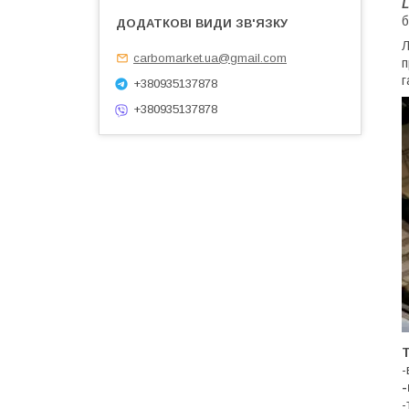
L
б
Л
carbomarket.ua@gmail.com
п
г
+380935137878
+380935137878
Т
-
-
-