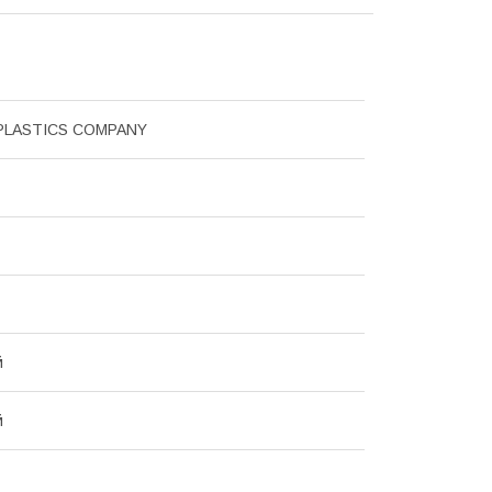
PLASTICS COMPANY
й
й