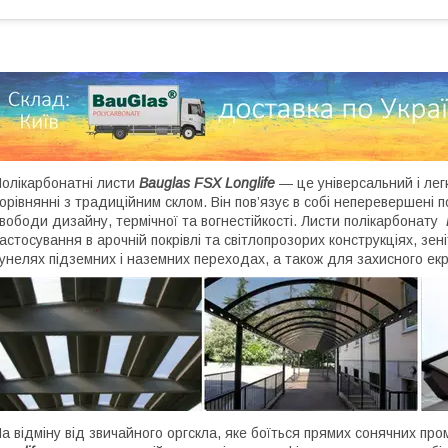
олікарбонатні листи
Bauglas FSX Longlife
—
це універсальний і лег
орівнянні з традиційним склом. Він пов’язує в собі неперевершені п
вободи дизайну, термічної та вогнестійкості. Листи полікарбонату
астосування в арочній покрівлі та світлопрозорих конструкціях, зені
унелях підземних і наземних переходах, а також для захисного ек
а відміну від звичайного оргскла, яке боїться прямих сонячних про