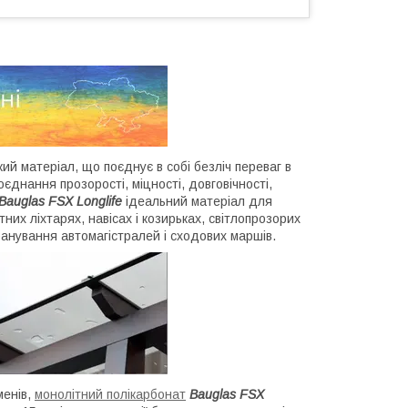
кий матеріал, що поєднує в собі безліч переваг в
оєднання прозорості, міцності, довговічності,
Bauglas FSX Longlife
ідеальний матеріал для
тних ліхтарях, навісах і козирьках, світлопрозорих
ранування автомагістралей і сходових маршів.
менів,
монолітний полікарбонат
Bauglas FSX