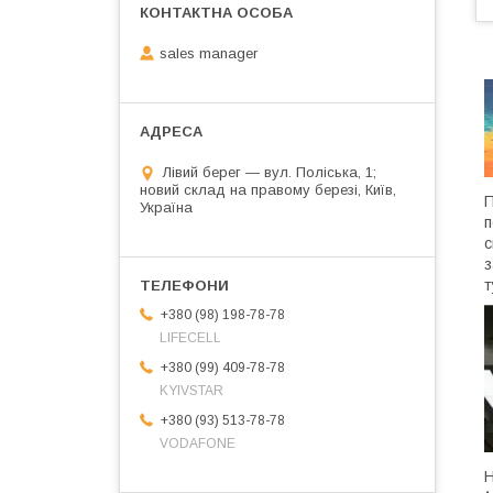
sales manager
Лівий берег — вул. Поліська, 1;
новий склад на правому березі, Київ,
П
Україна
п
с
з
т
+380 (98) 198-78-78
LIFECELL
+380 (99) 409-78-78
KYIVSTAR
+380 (93) 513-78-78
VODAFONE
Н