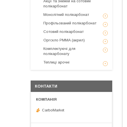
Акції та знижки на сотовий
полікарбонат
Монолітний полікарбонат
Профільований полікарбонат
Сотовий полікарбонат
Оргскло PMMA (акрил)
Комплектуючі для
полікарбонату
Теплиці арочні
КОНТАКТИ
CarboMarket