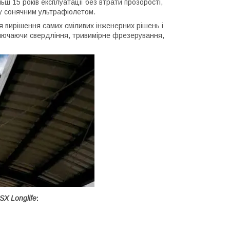
ьш 15 років експлуатації без втрати прозорості,
ру сонячним ультрафіолетом.
я вирішення самих сміливих інженерних рішень і
включаючи свердління, тривимірне фрезерування,
SX Longlife
: