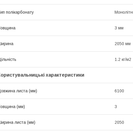
ип полікарбонату
Монолітн
Товщина
3 мм
Ширина
2050 мм
ільність
1.2 кг/м2
Користувальницькі характеристики
овжина листа (мм)
6100
овщина (мм)
3
ирина листа (мм)
2050