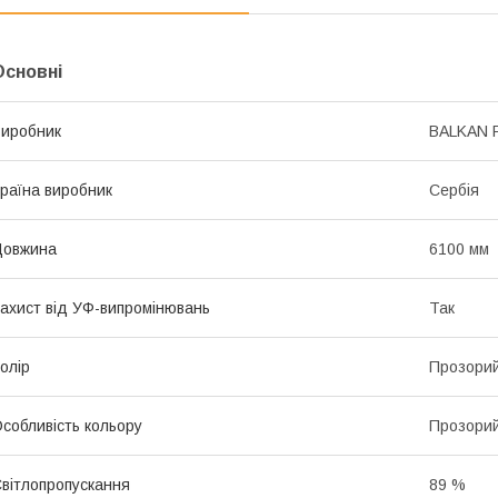
Основні
иробник
BALKAN 
раїна виробник
Сербія
Довжина
6100 мм
ахист від УФ-випромінювань
Так
олір
Прозори
собливість кольору
Прозори
вітлопропускання
89 %