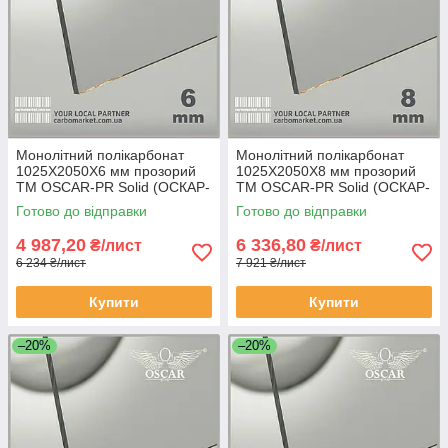
Монолітний полікарбонат
Монолітний полікарбонат
1025Х2050Х6 мм прозорий
1025Х2050Х8 мм прозорий
TM OSCAR-PR Solid (ОСКАР-
TM OSCAR-PR Solid (ОСКАР-
Преміум) Сербія
Преміум) Сербія
Готово до відправки
Готово до відправки
4 987,20
6 336,80
₴/лист
₴/лист
6 234 ₴/лист
7 921 ₴/лист
Купити
Купити
–20%
–20%