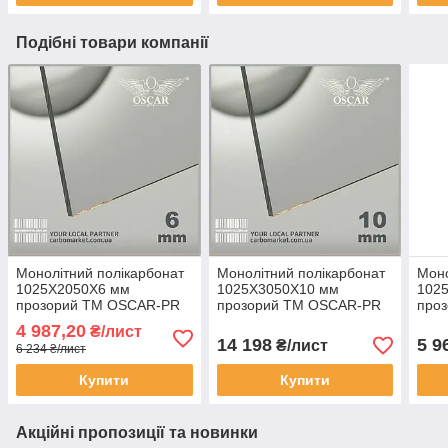
Подібні товари компанії
Монолітний полікарбонат
Монолітний полікарбонат
Моно
1025Х2050Х6 мм
1025Х3050Х10 мм
102
прозорий TM OSCAR-PR
прозорий TM OSCAR-PR
про
Solid (ОСКАР-Преміум)
Solid (ОСКАР-Преміум)
Soli
4 987,20
₴/лист
Сербія
Сербія
Серб
14 198
5 9
₴/лист
6 234 ₴/лист
Купити
Купити
Акційні пропозиції та новинки