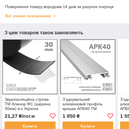
Повернення товару впродовж 14 днів за рахунок покупця
Всі умови повернення
З цим товаром також замовляють
Звукоізоляційна стрічка
З’эднувальний
З’эд
ТМ Аленор ФС (ширина
алюмінієвий профіль
алюм
30мм) в-к Україна
кришка АПК40 ТМ
АПБ
АЛЮПРО 40 мм / довжина
мм /
21,27
1 850
1 5
₴/пог.м
₴
6,1 м не фарбований
фарб
(Україна)
Купити
Купити