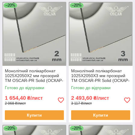
–20%
–20%
Монолітний полікарбонат
Монолітний полікарбонат
1025Х2050Х2 мм прозорий
1025Х2050Х3 мм прозорий
TM OSCAR-PR Solid (ОСКАР-
TM OSCAR-PR Solid (ОСКАР-
Преміум) Сербія
Преміум) Сербія
Готово до відправки
Готово до відправки
1 654,40
2 493,60
₴/лист
₴/лист
2 068 ₴/лист
3 117 ₴/лист
Купити
Купити
–20%
–20%