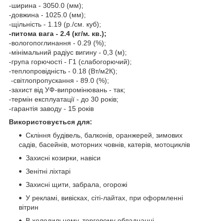
-ширина - 3050.0 (мм);
-довжина - 1025.0 (мм);
-щільність - 1.19 (р./см. куб);
-питома вага - 2.4 (кг/м. кв.);
-вологопоглинання - 0.29 (%);
-мінімальний радіус вигину - 0,3 (м);
-група горючості - Г1 (слабогорючий);
-теплопровідність - 0.18 (Вт/м2К);
-світлопропускання - 89.0 (%);
-захист від УФ-випромінювань - так;
-термін експлуатації - до 30 років;
-гарантія заводу - 15 років
Використовується для:
Скління будівель, балконів, оранжерей, зимових
садів, басейнів, моторних човнів, катерів, мотоциклів
Захисні козирки, навіси
Зенітні ліхтарі
Захисні щити, забрала, огорожі
У рекламі, вивісках, сіті-лайтах, при оформленні
вітрин
В холодильному, торговому обладнанні