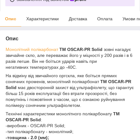
Опис
Характеристики
Доставка
Оплата
Умови п
Опис
Монолітний полікарбонат
ТМ OSCAR-PR Solid
зовні нагадує
звичайне скло, але переважає його у міцності у 200 разів і в 6
разів легше. Він не боїться ударів навіть при
негативних температурах до -40С.
На відміну від звичайного оргскла, яке боїться прямих
сонячних променів, монолітний полікарбонат
ТМ OSCAR-PR
Solid
має двосторонній захист від ультрафіолету, що гарантує
більш 15 років експлуатації без втрати прозорості, без
помутнінь і пожовтіння з часом, що є ознакою руйнування
полімеру сонячним ультрафіолетом.
Технічні характеристики монолітного полікарбонату
ТМ
OSCAR-PR Solid
:
-виробник - OSCAR-PR Solid;
-тип полікарбонату - монолітний;
-товщина - 2.0 (мм);