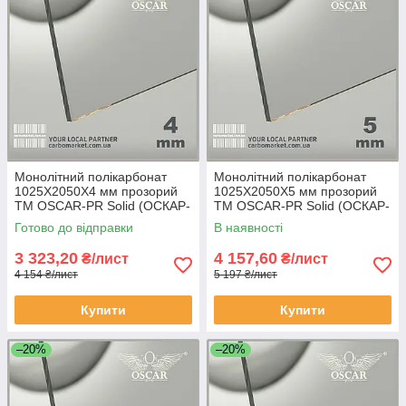
Монолітний полікарбонат
Монолітний полікарбонат
1025Х2050Х4 мм прозорий
1025Х2050Х5 мм прозорий
TM OSCAR-PR Solid (ОСКАР-
TM OSCAR-PR Solid (ОСКАР-
Преміум) Сербія
Преміум) Сербія
Готово до відправки
В наявності
3 323,20
4 157,60
₴/лист
₴/лист
4 154 ₴/лист
5 197 ₴/лист
Купити
Купити
–20%
–20%