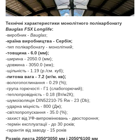
Технічні характеристики монолітного полікарбонату
Bauglas FSX Longlife
:
-виробник -
Bauglas
;
-країна виробництва - Сербія;
-тип полікарбонату - монолітний;
-товщина - 6.0 (мм);
-ширина - 2050.0 (мм);
-довжина - 3050.0 (мм);
-щільність - 1.19 (р./см. куб);
-питома вага - 7.2 (кг/м. кв);
-вологопоглинання - 0.29 (%);
-група горючості - Г1 (слабогорючий);
-теплопровідність - 0.18 (Вт/м2К);
-шумоізоляція DIN52210-75 Rw - 23 (Db);
-ударна міцність - 800 (Дж);
-світлопропускання - 35.0 (%);
-захист від УФ-випромінювань - двостороння;
-термін експлуатації - до 30 років;
-гарантія від заводу - 15 років
Розмір листа 2050*3050 мм і 2050*6100 мм