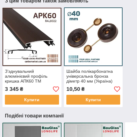
З цим товаром також замовляють
З’эднувальний
Шайба полікарбонатна
алюмінієвий профіль
універсальна бронза
кришка АПК60 ТМ
діметр 40 мм (Україна)
АЛЮПРО 60 мм / довжина
3 345
10,50
₴
₴
6,1 м фарбований бронза
(Україна)
Купити
Купити
Подібні товари компанії