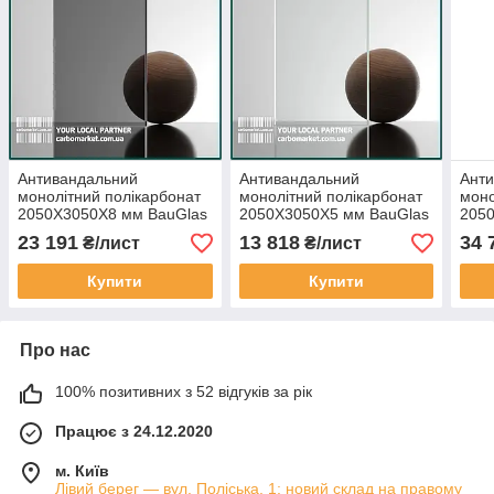
Антивандальний
Антивандальний
Ант
монолітний полікарбонат
монолітний полікарбонат
моно
2050Х3050Х8 мм BauGlas
2050Х3050Х5 мм BauGlas
205
FSX Longlife 2UV графіт
FSX Longlife 2UV
BauG
23 191
13 818
34 
₴/лист
₴/лист
Сербія
прозорий Сербія
граф
Купити
Купити
Про нас
100% позитивних з 52 відгуків за рік
Працює з 24.12.2020
м. Київ
Лівий берег — вул. Поліська, 1; новий склад на правому