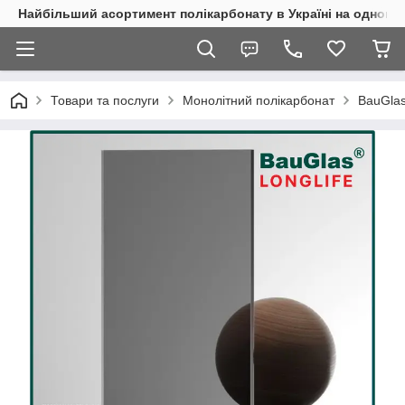
Найбільший асортимент полікарбонату в Україні на одному 
Товари та послуги
Монолітний полікарбонат
BauGla