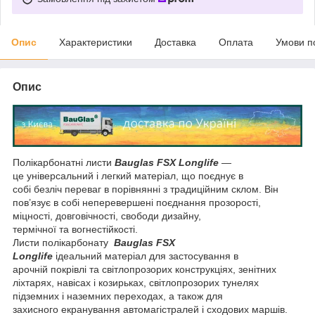
Опис
Характеристики
Доставка
Оплата
Умови п
Опис
Полікарбонатні листи
Bauglas FSX Longlife
—
це універсальний і легкий матеріал, що поєднує в
собі безліч переваг в порівнянні з традиційним склом. Він
пов’язує в собі неперевершені поєднання прозорості,
міцності, довговічності, свободи дизайну,
термічної та вогнестійкості.
Листи полікарбонату
Bauglas FSX
Longlife
ідеальний матеріал для застосування в
арочній покрівлі та світлопрозорих конструкціях, зенітних
ліхтарях, навісах і козирьках, світлопрозорих тунелях
підземних і наземних переходах, а також для
захисного екранування автомагістралей і сходових маршів.