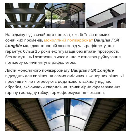
На відміну від звичайного оргскла, яке боїться прямих
сонячних променів,
монолітний полікарбонат
Bauglas FSX
Longlife
має двосторонній захист від ультрафіолету, що
гарантує більш 15 років експлуатації без втрати прозорості,
без помутнінь і жовтизни з часом, що є ознакою руйнування
полімеру сонячним ультрафіолетом.
Листи монолітного полікарбонату
Bauglas FSX Longlife
підходять
для вирішення самих сміливих інженерних рішень і
проектів які не потребують додаткового захисту під час
обробки, включаючи свердління, тривимірне фрезерування,
гарячу і холодну гибку, термоформування і різання.