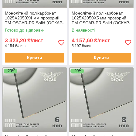
Монолітний полікарбонат
Монолітний полікарбонат
1025Х2050Х4 мм прозорий
1025Х2050Х5 мм прозорий
TM OSCAR-PR Solid (ОСКАР-
TM OSCAR-PR Solid (ОСКАР-
Преміум) Сербія
Преміум) Сербія
Готово до відправки
В наявності
3 323,20
4 157,60
₴/лист
₴/лист
4 154 ₴/лист
5 197 ₴/лист
Купити
Купити
–20%
–20%