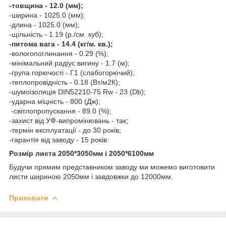
-товщина - 12.0 (мм);
-ширина - 1025.0 (мм);
-длина - 1025.0 (мм);
-щільність - 1.19 (р./см. куб);
-питома вага - 14.4 (кг/м. кв.);
-вологопоглинання - 0.29 (%);
-мінімальний радіус вигину - 1.7 (м);
-група горючості - Г1 (слабогорючий);
-теплопровідність - 0.18 (Вт/м2К);
-шумоізоляція DIN52210-75 Rw - 23 (Db);
-ударна міцність - 800 (Дж);
-світлопропускання - 89.0 (%);
-захист від УФ-випромінювань - так;
-термін експлуатації - до 30 років;
-гарантія від заводу - 15 років
Розмір листа 2050*3050мм і 2050*6100мм
Будучи прямим представником заводу ми можемо виготовити
листи шириною 2050мм і завдовжки до 12000мм.
Приховати