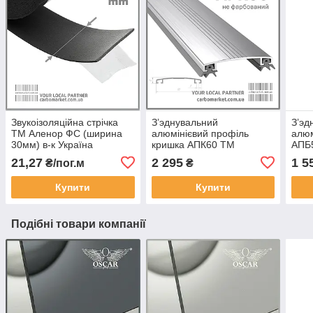
Звукоізоляційна стрічка
З’эднувальний
З’эд
ТМ Аленор ФС (ширина
алюмінієвий профіль
алюм
30мм) в-к Україна
кришка АПК60 ТМ
АПБ
АЛЮПРО 60 мм / довжина
мм /
21,27
2 295
1 5
₴/пог.м
₴
6,1 м не фарбований
фарб
(Україна)
Купити
Купити
Подібні товари компанії