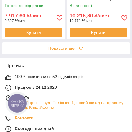
Преміум) Сербія
Преміум) Сербія
Готово до відправки
В наявності
7 917,60
10 216,80
₴/лист
₴/лист
9 897 ₴/лист
12 771 ₴/лист
Купити
Купити
Показати ще
Про нас
100% позитивних з 52 відгуків за рік
Працює з 24.12.2020
м. Київ
КНОПКА
Лівий берег — вул. Поліська, 1; новий склад на правому
ЗВ'ЯЗКУ
березі, Київ, Україна
Контакти
Сьогодні вихідний