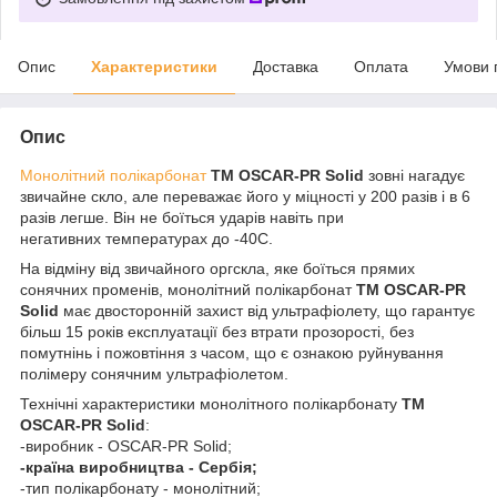
Опис
Характеристики
Доставка
Оплата
Умови 
Опис
Монолітний полікарбонат
ТМ OSCAR-PR Solid
зовні нагадує
звичайне скло, але переважає його у міцності у 200 разів і в 6
разів легше. Він не боїться ударів навіть при
негативних температурах до -40С.
На відміну від звичайного оргскла, яке боїться прямих
сонячних променів, монолітний полікарбонат
ТМ OSCAR-PR
Solid
має двосторонній захист від ультрафіолету, що гарантує
більш 15 років експлуатації без втрати прозорості, без
помутнінь і пожовтіння з часом, що є ознакою руйнування
полімеру сонячним ультрафіолетом.
Технічні характеристики монолітного полікарбонату
ТМ
OSCAR-PR Solid
:
-виробник - OSCAR-PR Solid;
-країна виробництва - Сербія;
-тип полікарбонату - монолітний;