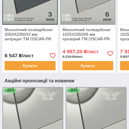
Монолітний полікарбонат
Монолітний полікарбонат
Моно
2050Х2050Х3 мм
1025Х2050Х6 мм
102
антрацит TM OSCAR-PR
прозорий TM OSCAR-PR
про
Solid (ОСКАР-Преміум)
Solid (ОСКАР-Преміум)
Soli
Сербія
Сербія
Серб
4 987,20
7 9
₴/лист
6 547
₴/лист
6 234 ₴/лист
9 897
Купити
Купити
Акційні пропозиції та новинки
–20%
–20%